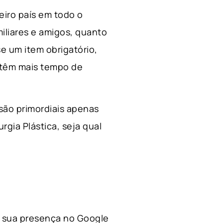
ceiro país em todo o
miliares e amigos, quanto
e um item obrigatório,
 têm mais tempo de
 são primordiais apenas
rgia Plástica, s
eja qual
 a sua presença no Google