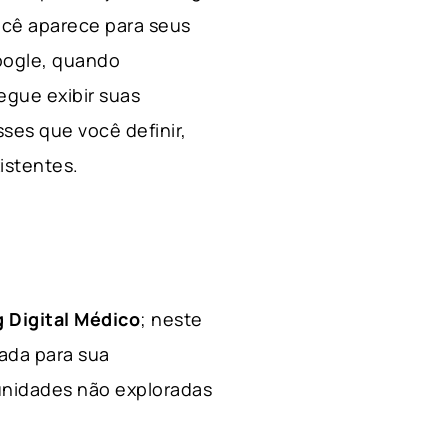
ocê aparece para seus
Google, quando
egue exibir suas
ses que você definir,
xistentes.
 Digital Médico
; neste
hada para sua
tunidades não exploradas