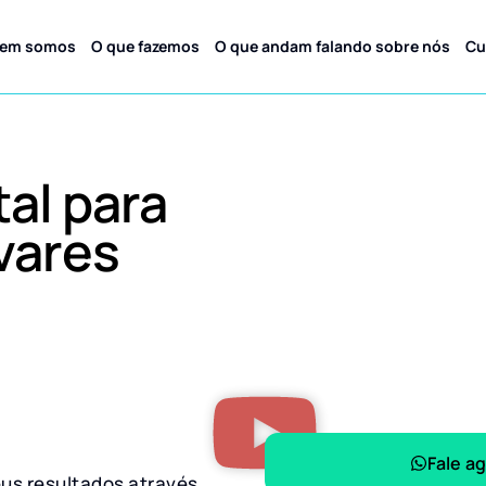
em somos
O que fazemos
O que andam falando sobre nós
Cu
tal para
vares
Fale a
eus resultados através