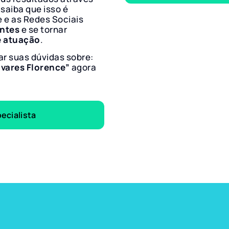
 saiba que isso é
e e as Redes Sociais
entes
e se tornar
e atuação
.
ar suas dúvidas sobre:
lvares Florence”
agora
ecialista