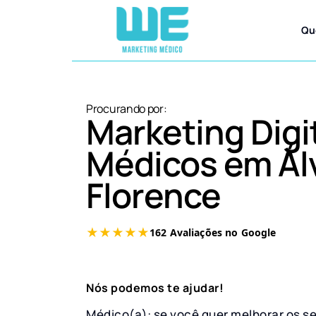
Qu
Procurando por:
Marketing Digi
Médicos em Ál
Florence
Nós podemos te ajudar!
Médico(a): se você quer melhorar os s