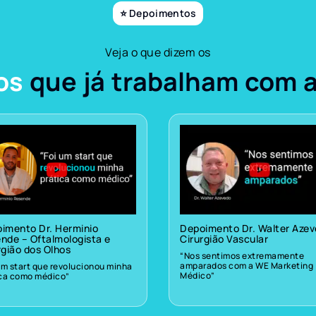
⭐ Depoimentos
Veja o que dizem os
os
que já trabalham com 
imento Dr. Herminio
Depoimento Dr. Walter Aze
nde – Oftalmologista e
Cirurgião Vascular
rgião dos Olhos
“Nos sentimos extremamente
amparados com a WE Marketing
um start que revolucionou minha
Médico”
ica como médico”