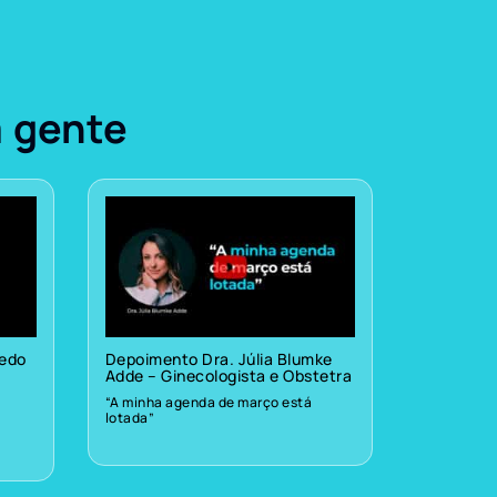
a gente
vedo
Depoimento Dra. Júlia Blumke
Adde – Ginecologista e Obstetra
“A minha agenda de março está
lotada”