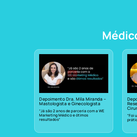
Médic
Depoimento Dra. Mila Miranda –
Depo
Mastologista e Ginecologista
Rese
Ciru
“Já são 2 anos de parceria com a WE
Marketing Médico e ótimos
“Foi 
resultados”
prát