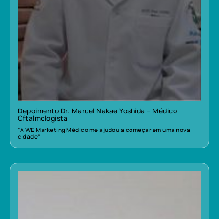
Depoimento Dr. Marcel Nakae Yoshida – Médico
Oftalmologista
“A WE Marketing Médico me ajudou a começar em uma nova
cidade”