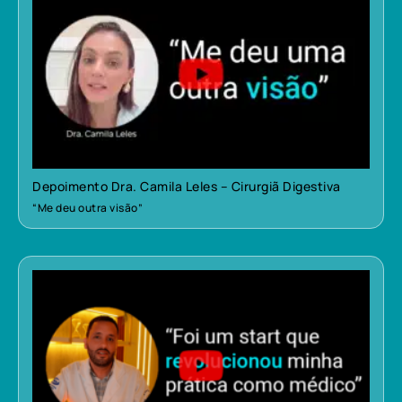
Depoimento Dra. Camila Leles – Cirurgiã Digestiva
“Me deu outra visão”