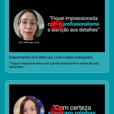
Depoimento Dra Watrusy Lima Endocrinologista
“Fiquei impessionada com o profissionalismo e atenção aos
detalhes”