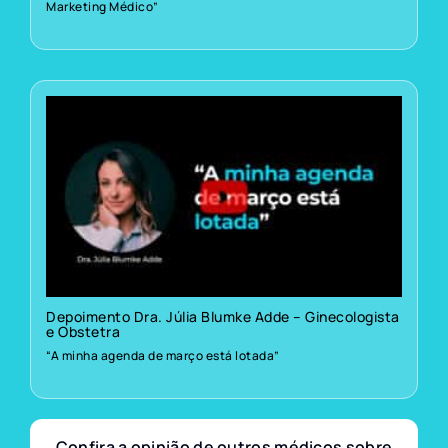
Marketing Médico”
Depoimento Dra. Júlia Blumke Adde – Ginecologista
e Obstetra
“A minha agenda de março está lotada”
Confira a opinião de outros médicos sobre