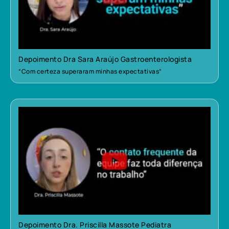
Depoimento Dra Sara Araújo Gastroenterologista
“Com certeza superaram minhas expectativas”
Depoimento Dra. Priscilla Massote Pediatra