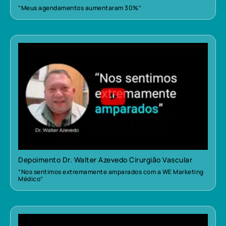
“Meus agendamentos aumentaram 30%”
Depoimento Dr. Walter Azevedo Cirurgião Vascular
“Nos sentimos extremamente amparados com a WE Marketing
Médico”