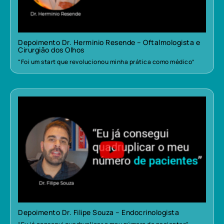
Depoimento Dr. Herminio Resende – Oftalmologista e
Cirurgião dos Olhos
“Foi um start que revolucionou minha prática como médico”
Depoimento Dr. Filipe Souza – Endocrinologista