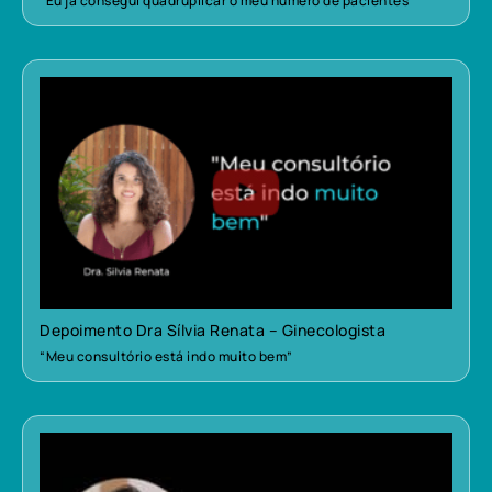
“Eu já consegui quadruplicar o meu número de pacientes”
Depoimento Dra Sílvia Renata – Ginecologista
“Meu consultório está indo muito bem”