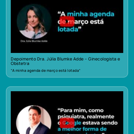
Depoimento Dra. Júlia Blumke Adde – Ginecologista e
Obstetra
“A minha agenda de março está lotada”