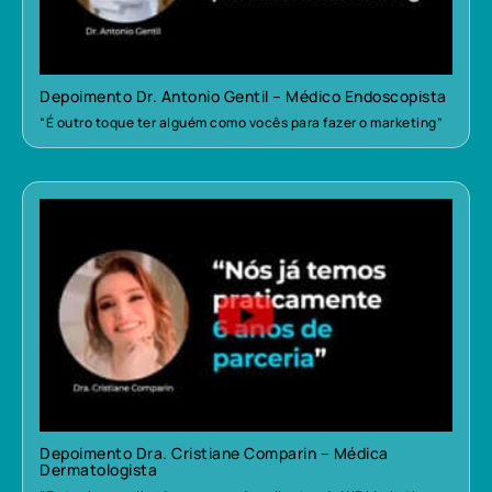
Depoimento Dr. Antonio Gentil – Médico Endoscopista
“É outro toque ter alguém como vocês para fazer o marketing”
Depoimento Dra. Cristiane Comparin – Médica
Dermatologista