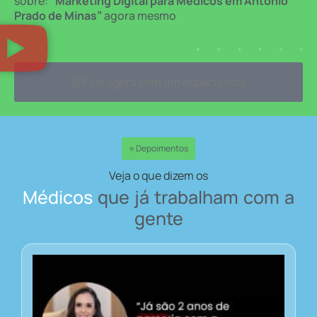
sobre:
“Marketing Digital para Médicos em Antônio
Prado de Minas”
agora mesmo
Fale agora com um especialista
⭐ Depoimentos
Veja o que dizem os
Médicos
que já trabalham com a
gente