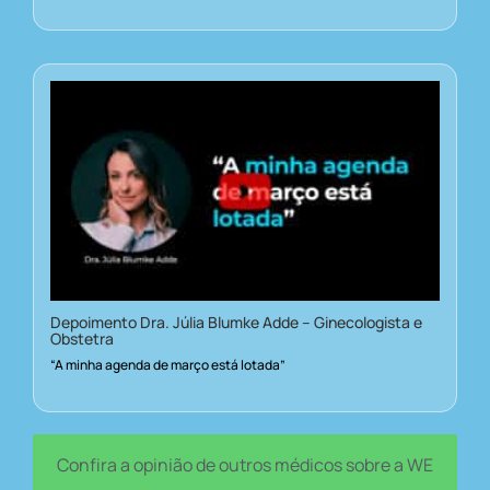
Depoimento Dra. Júlia Blumke Adde – Ginecologista e
Obstetra
“A minha agenda de março está lotada”
Confira a opinião de outros médicos sobre a WE