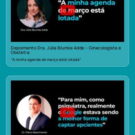
Depoimento Dra. Júlia Blumke Adde – Ginecologista e
Obstetra
“A minha agenda de março está lotada”