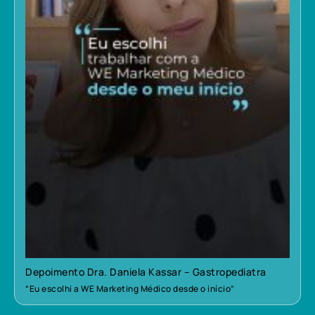
Depoimento Dra. Daniela Kassar – Gastropediatra
“Eu escolhi a WE Marketing Médico desde o início”