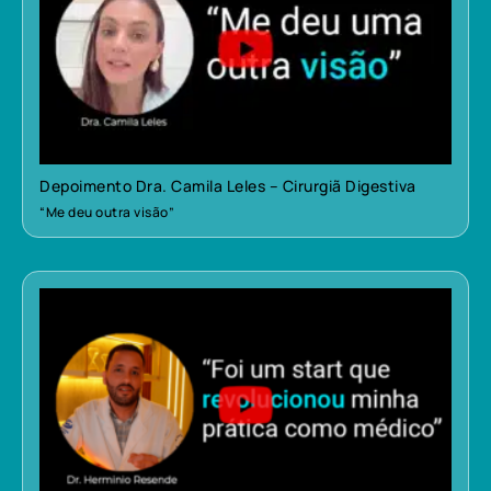
Depoimento Dra. Camila Leles – Cirurgiã Digestiva
“Me deu outra visão”