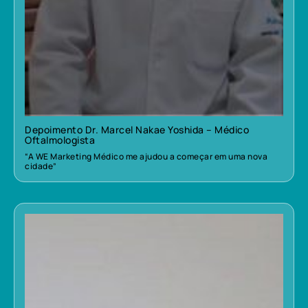
Depoimento Dr. Marcel Nakae Yoshida – Médico
Oftalmologista
“A WE Marketing Médico me ajudou a começar em uma nova
cidade”