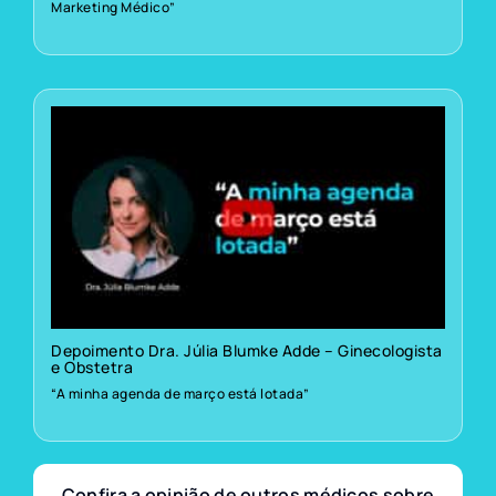
Marketing Médico”
Depoimento Dra. Júlia Blumke Adde – Ginecologista
e Obstetra
“A minha agenda de março está lotada”
Confira a opinião de outros médicos sobre