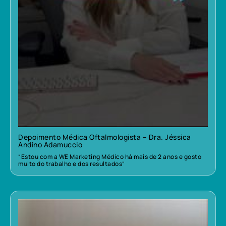
Depoimento Médica Oftalmologista – Dra. Jéssica
Andino Adamuccio
“Estou com a WE Marketing Médico há mais de 2 anos e gosto
muito do trabalho e dos resultados”