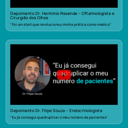
Depoimento Dr. Herminio Resende – Oftalmologista e
Cirurgião dos Olhos
“Foi um start que revolucionou minha prática como médico”
Depoimento Dr. Filipe Souza – Endocrinologista
“Eu já consegui quadruplicar o meu número de pacientes”