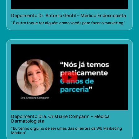
Depoimento Dr. Antonio Gentil – Médico Endoscopista
“É outro toque ter alguém como vocês para fazer o marketing”
Depoimento Dra. Cristiane Comparin – Médica
Dermatologista
“Eu tenho orgulho de ser umas das clientes da WE Marketing
Médico”