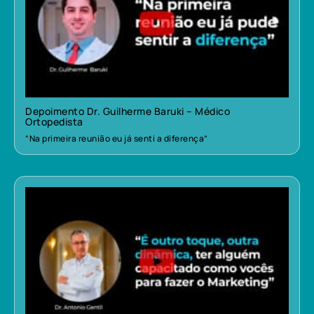
Depoimento Dr. Guilherme Baruki – Médico
Ortopedista
“Na primeira reunião eu já senti a diferença”