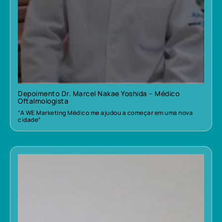
Depoimento Dr. Marcel Nakae Yoshida – Médico
Oftalmologista
“A WE Marketing Médico me ajudou a começar em uma nova
cidade”