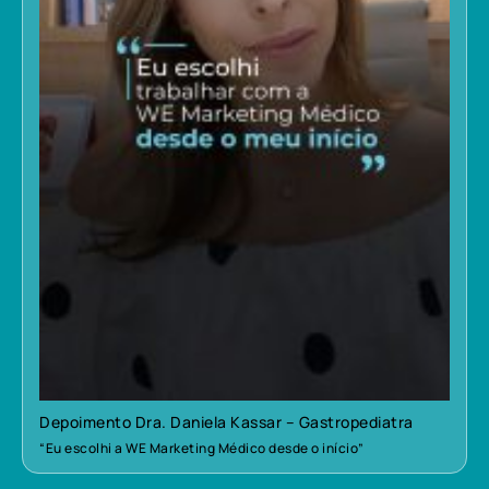
Depoimento Dra. Daniela Kassar – Gastropediatra
“Eu escolhi a WE Marketing Médico desde o início”