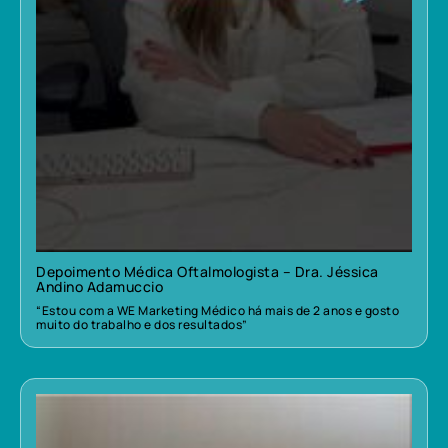
Depoimento Médica Oftalmologista – Dra. Jéssica
Andino Adamuccio
“Estou com a WE Marketing Médico há mais de 2 anos e gosto
muito do trabalho e dos resultados”