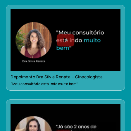
Depoimento Dra Sílvia Renata – Ginecologista
“Meu consultório está indo muito bem”