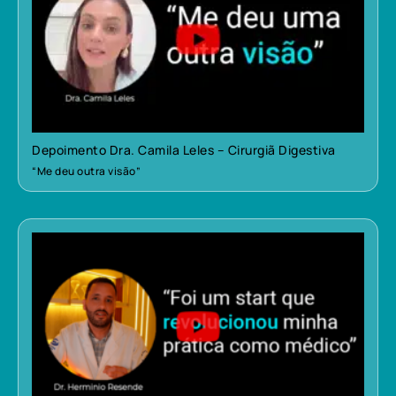
Depoimento Dra. Camila Leles – Cirurgiã Digestiva
“Me deu outra visão”