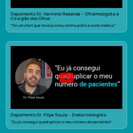
Depoimento Dr. Herminio Resende – Oftalmologista e
Cirurgião dos Olhos
“Foi um start que revolucionou minha prática como médico”
Depoimento Dr. Filipe Souza – Endocrinologista
“Eu já consegui quadruplicar o meu número de pacientes”