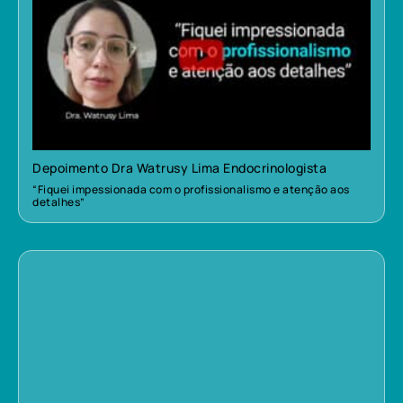
Depoimento Dra Watrusy Lima Endocrinologista
“Fiquei impessionada com o profissionalismo e atenção aos
detalhes”