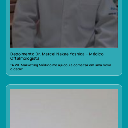
Depoimento Dr. Marcel Nakae Yoshida – Médico
Oftalmologista
“A WE Marketing Médico me ajudou a começar em uma nova
cidade”