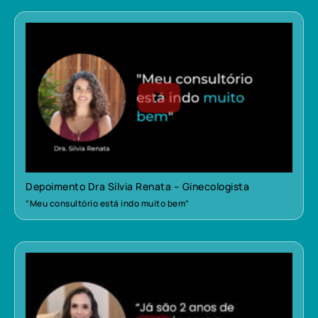
Depoimento Dra Sílvia Renata – Ginecologista
“Meu consultório está indo muito bem”