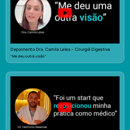
Depoimento Dra. Camila Leles – Cirurgiã Digestiva
“Me deu outra visão”