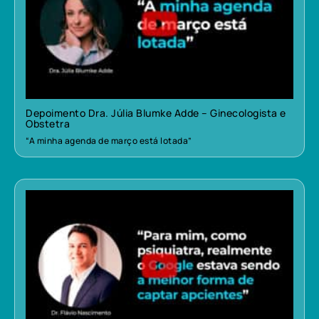
Depoimento Dra. Júlia Blumke Adde – Ginecologista e
Obstetra
“A minha agenda de março está lotada”