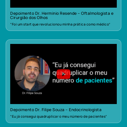
Depoimento Dr. Herminio Resende – Oftalmologista e
Cirurgião dos Olhos
“Foi um start que revolucionou minha prática como médico”
Depoimento Dr. Filipe Souza – Endocrinologista
“Eu já consegui quadruplicar o meu número de pacientes”