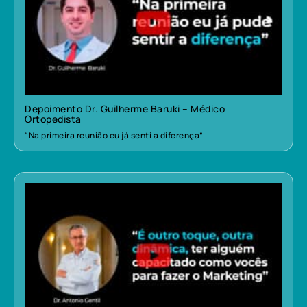
Depoimento Dr. Guilherme Baruki – Médico
Ortopedista
“Na primeira reunião eu já senti a diferença”