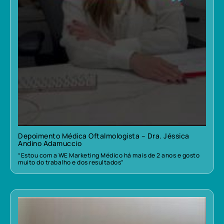
Depoimento Médica Oftalmologista – Dra. Jéssica
Andino Adamuccio
“Estou com a WE Marketing Médico há mais de 2 anos e gosto
muito do trabalho e dos resultados”