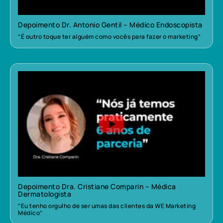
Depoimento Dr. Antonio Gentil – Médico Endoscopista
“É outro toque ter alguém como vocês para fazer o marketing”
Depoimento Dra. Cristiane Comparin – Médica
Dermatologista
“Eu tenho orgulho de ser umas das clientes da WE Marketing
Médico”