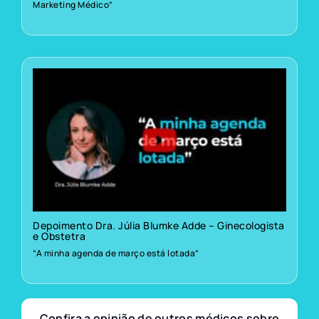
Marketing Médico”
Depoimento Dra. Júlia Blumke Adde – Ginecologista
e Obstetra
“A minha agenda de março está lotada”
Confira a opinião de outros médicos sobre