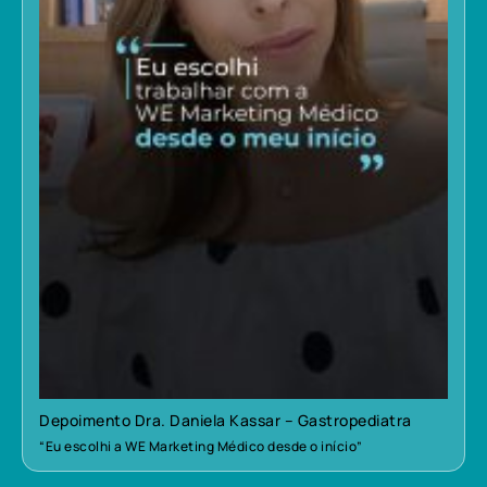
Depoimento Dra. Daniela Kassar – Gastropediatra
“Eu escolhi a WE Marketing Médico desde o início”