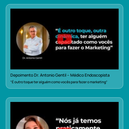
Depoimento Dr. Antonio Gentil – Médico Endoscopista
“É outro toque ter alguém como vocês para fazer o marketing”