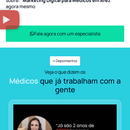
sobre:
“Marketing Digital para Médicos em Arez”
agora mesmo
Fale agora com um especialista
⭐ Depoimentos
Veja o que dizem os
Médicos
que já trabalham com a
gente