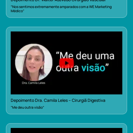
“Nos sentimos extremamente amparados com a WE Marketing
Médico”
Depoimento Dra. Camila Leles – Cirurgiã Digestiva
“Me deu outra visão”