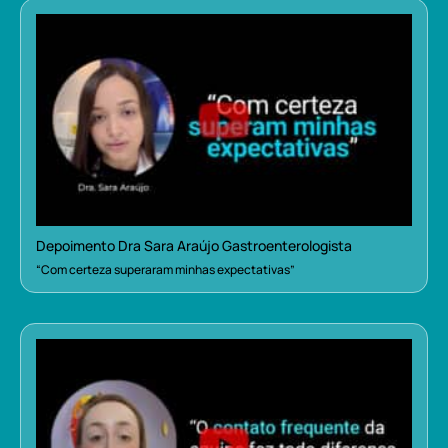
Depoimento Dra Sara Araújo Gastroenterologista
“Com certeza superaram minhas expectativas”