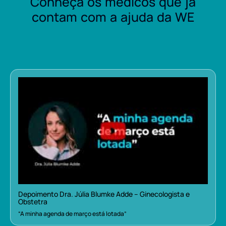
Conheça os médicos que já
contam com a ajuda da WE
Depoimento Dra. Júlia Blumke Adde – Ginecologista e
Obstetra
“A minha agenda de março está lotada”