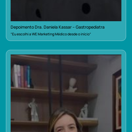
Depoimento Dra. Daniela Kassar – Gastropediatra
“Eu escolhi a WE Marketing Médico desde o início”