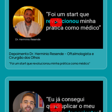
Depoimento Dr. Herminio Resende – Oftalmologista e
Cirurgião dos Olhos
“Foi um start que revolucionou minha prática como médico”