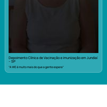
Depoimento Clínica de Vacinação e imunização em Jundiaí
– SP
“A WE é muito mais do que a gente espera”