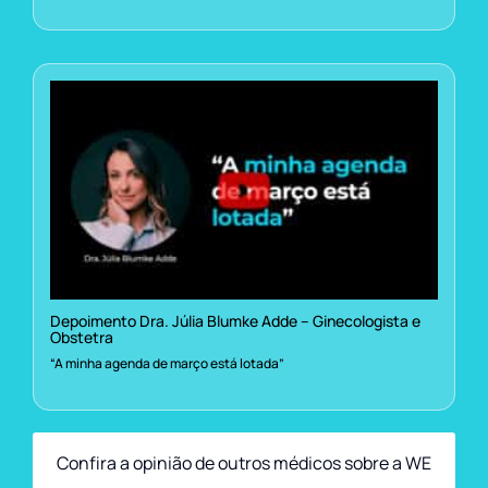
Depoimento Dra. Júlia Blumke Adde – Ginecologista e
Obstetra
“A minha agenda de março está lotada”
Confira a opinião de outros médicos sobre a WE