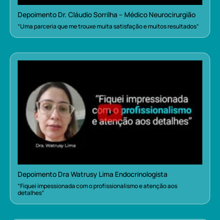
Depoimento Dr. Cláudio Sorrilha – Médico Neurocirurgião
“Uma parceria que me trouxe muita satisfação e muitos resultados”
Depoimento Dra Watrusy Lima Endocrinologista
“Fiquei impessionada com o profissionalismo e atenção aos
detalhes”