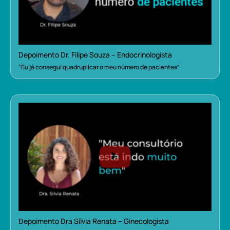
Depoimento Dr. Filipe Souza – Endocrinologista
“Eu já consegui quadruplicar o meu número de pacientes”
Depoimento Dra Sílvia Renata – Ginecologista