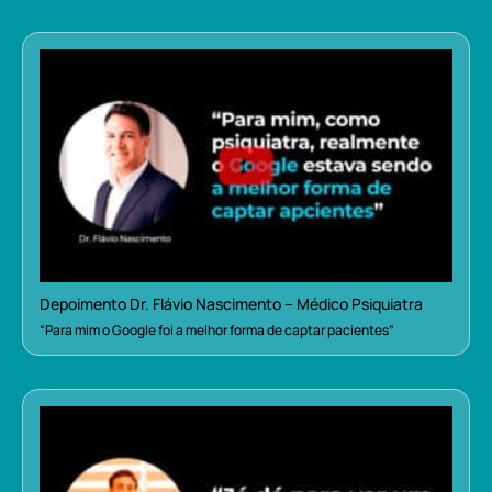
Depoimento Dr. Flávio Nascimento – Médico Psiquiatra
“Para mim o Google foi a melhor forma de captar pacientes”