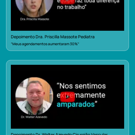
Depoimento Dra. Priscilla Massote Pediatra
“Meus agendamentos aumentaram 30%”
Depoimento Dr. Walter Azevedo Cirurgião Vascular