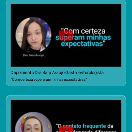
Depoimento Dra Sara Araújo Gastroenterologista
“Com certeza superaram minhas expectativas”