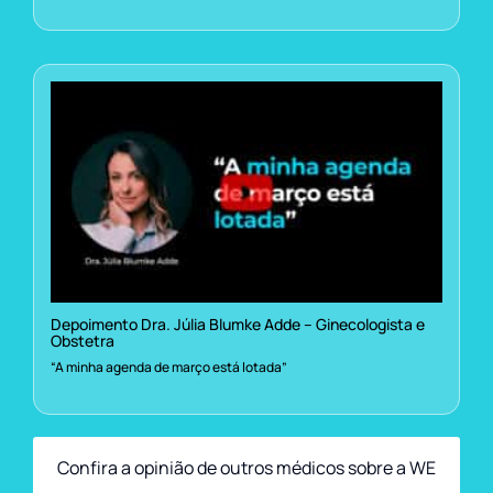
Depoimento Dra. Júlia Blumke Adde – Ginecologista e
Obstetra
“A minha agenda de março está lotada”
Confira a opinião de outros médicos sobre a WE