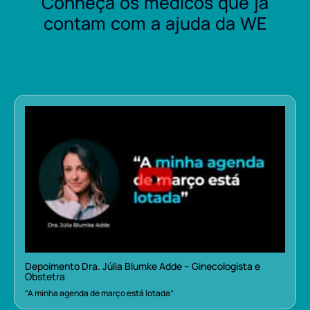
Conheça os médicos que já
contam com a ajuda da WE
Depoimento Dra. Júlia Blumke Adde – Ginecologista e
Obstetra
“A minha agenda de março está lotada”