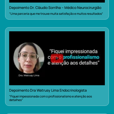
Depoimento Dr. Cláudio Sorrilha – Médico Neurocirurgião
“Uma parceria que me trouxe muita satisfação e muitos resultados”
Depoimento Dra Watrusy Lima Endocrinologista
“Fiquei impessionada com o profissionalismo e atenção aos
detalhes”