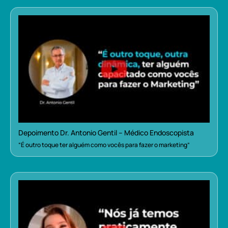
Depoimento Dr. Antonio Gentil – Médico Endoscopista
“É outro toque ter alguém como vocês para fazer o marketing”