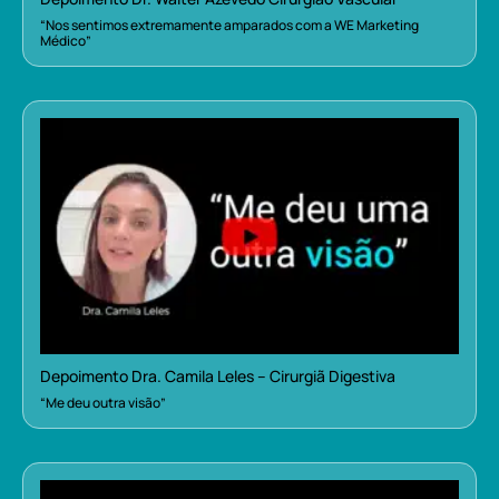
“Nos sentimos extremamente amparados com a WE Marketing
Médico”
Depoimento Dra. Camila Leles – Cirurgiã Digestiva
“Me deu outra visão”