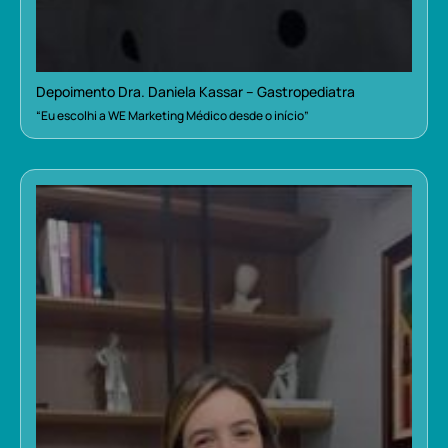
Depoimento Dra. Daniela Kassar – Gastropediatra
“Eu escolhi a WE Marketing Médico desde o início”