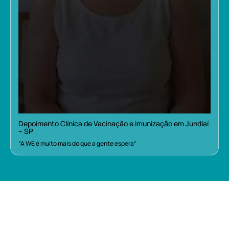
Depoimento Clínica de Vacinação e imunização em Jundiaí
– SP
“A WE é muito mais do que a gente espera”