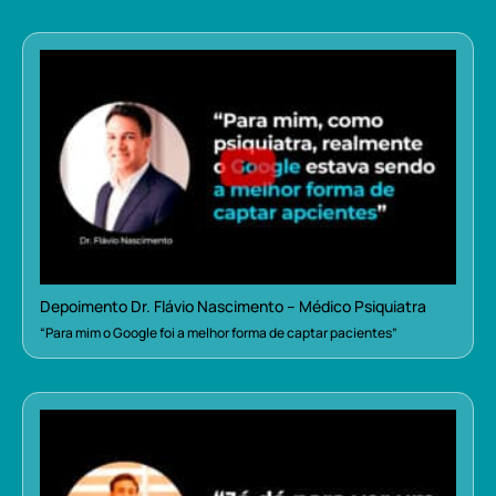
Depoimento Dr. Flávio Nascimento – Médico Psiquiatra
“Para mim o Google foi a melhor forma de captar pacientes”