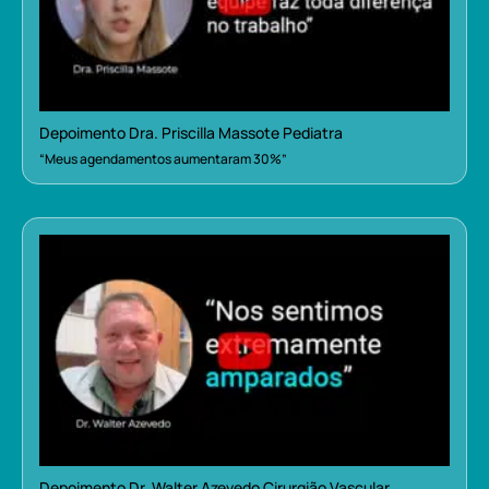
Depoimento Dra. Priscilla Massote Pediatra
“Meus agendamentos aumentaram 30%”
Depoimento Dr. Walter Azevedo Cirurgião Vascular