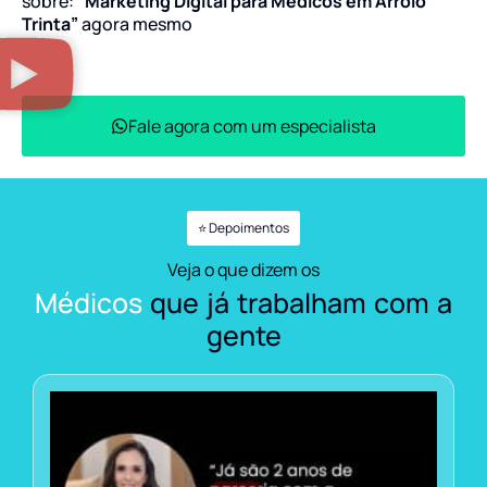
sobre:
“Marketing Digital para Médicos em Arroio
Trinta”
agora mesmo
Fale agora com um especialista
⭐ Depoimentos
Veja o que dizem os
Médicos
que já trabalham com a
gente