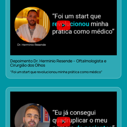
Depoimento Dr. Herminio Resende – Oftalmologista e
Cirurgião dos Olhos
“Foi um start que revolucionou minha prática como médico”