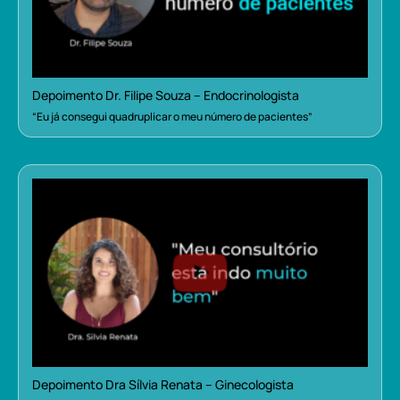
Depoimento Dr. Filipe Souza – Endocrinologista
“Eu já consegui quadruplicar o meu número de pacientes”
Depoimento Dra Sílvia Renata – Ginecologista