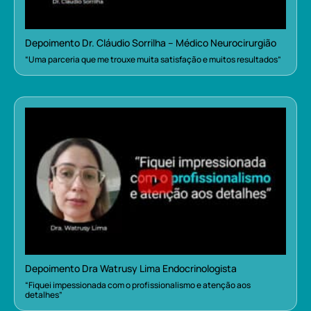
Depoimento Dr. Cláudio Sorrilha – Médico Neurocirurgião
“Uma parceria que me trouxe muita satisfação e muitos resultados”
Depoimento Dra Watrusy Lima Endocrinologista
“Fiquei impessionada com o profissionalismo e atenção aos
detalhes”