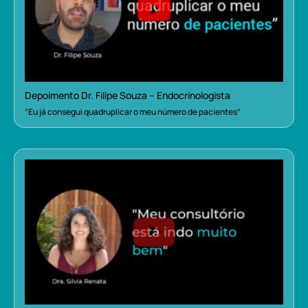
Depoimento Dr. Filipe Souza – Endocrinologista
“Eu já consegui quadruplicar o meu número de pacientes”