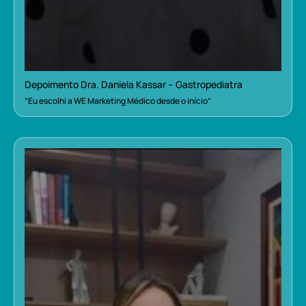
Depoimento Dra. Daniela Kassar – Gastropediatra
“Eu escolhi a WE Marketing Médico desde o início”