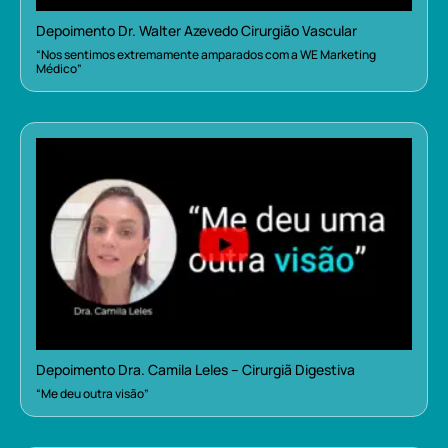
Depoimento Dr. Walter Azevedo Cirurgião Vascular
“Nos sentimos extremamente amparados com a WE Marketing
Médico”
Depoimento Dra. Camila Leles – Cirurgiã Digestiva
“Me deu outra visão”