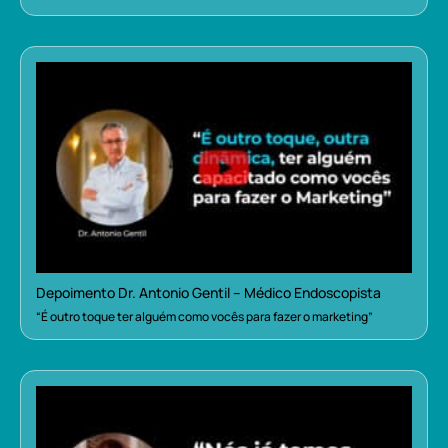
Depoimento Dr. Antonio Gentil – Médico Endoscopista
“É outro toque ter alguém como vocês para fazer o marketing”