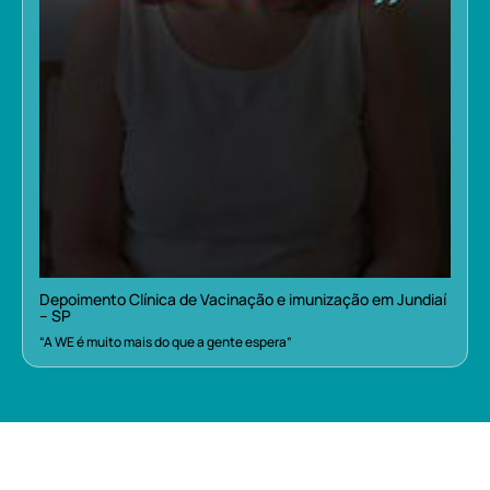
Depoimento Clínica de Vacinação e imunização em Jundiaí
– SP
“A WE é muito mais do que a gente espera”