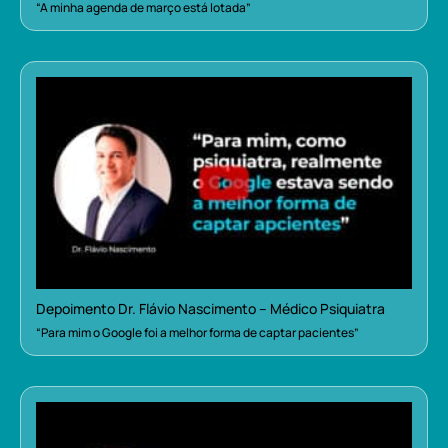
“A minha agenda de março está lotada”
Depoimento Dr. Flávio Nascimento – Médico Psiquiatra
“Para mim o Google foi a melhor forma de captar pacientes”