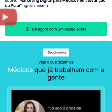
sobre:
“Marketing Digital para Médicos em Assunção
do Piauí”
agora mesmo
Fale agora com um especialista
⭐ Depoimentos
Veja o que dizem os
Médicos
que já trabalham com a
gente