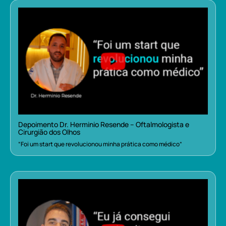
Depoimento Dr. Herminio Resende – Oftalmologista e
Cirurgião dos Olhos
“Foi um start que revolucionou minha prática como médico”