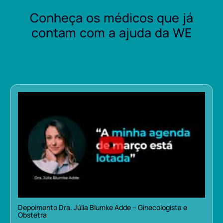
Conheça os médicos que já
contam com a ajuda da WE
Depoimento Dra. Júlia Blumke Adde – Ginecologista e
Obstetra