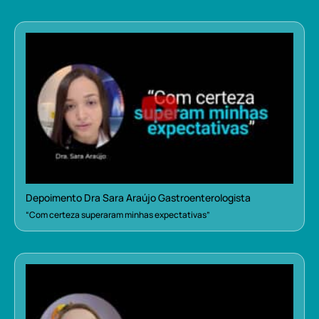
Depoimento Dra Sara Araújo Gastroenterologista
“Com certeza superaram minhas expectativas”