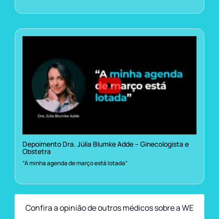
Depoimento Dra. Júlia Blumke Adde – Ginecologista e
Obstetra
“A minha agenda de março está lotada”
Confira a opinião de outros médicos sobre a WE