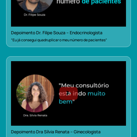
Depoimento Dr. Filipe Souza – Endocrinologista
“Eu já consegui quadruplicar o meu número de pacientes”
Depoimento Dra Sílvia Renata – Ginecologista