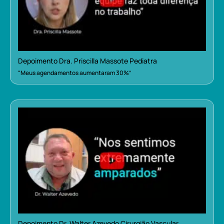
Depoimento Dra. Priscilla Massote Pediatra
“Meus agendamentos aumentaram 30%”
Depoimento Dr. Walter Azevedo Cirurgião Vascular