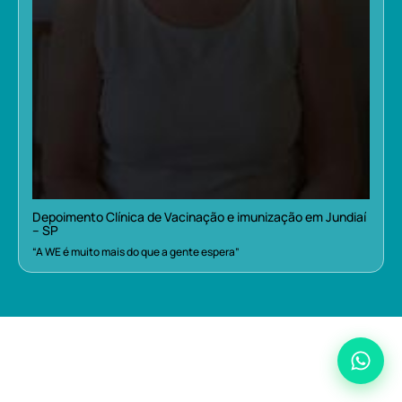
Depoimento Clínica de Vacinação e imunização em Jundiaí
– SP
“A WE é muito mais do que a gente espera”