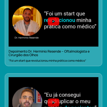
Depoimento Dr. Herminio Resende – Oftalmologista e
Cirurgião dos Olhos
“Foi um start que revolucionou minha prática como médico”