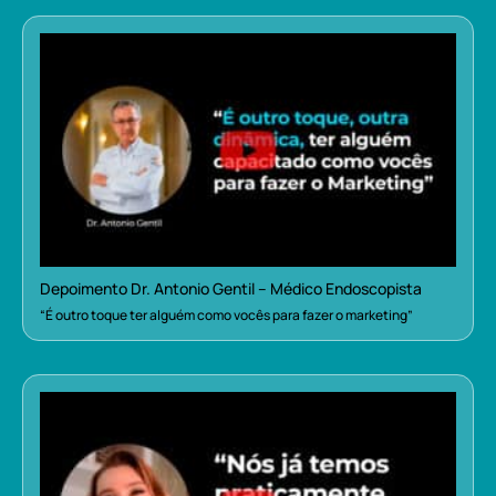
Depoimento Dr. Antonio Gentil – Médico Endoscopista
“É outro toque ter alguém como vocês para fazer o marketing”