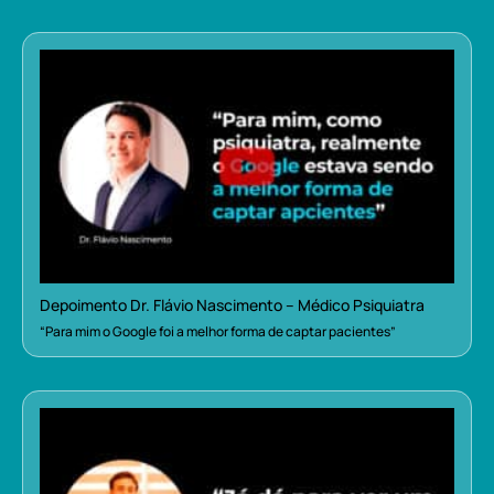
Depoimento Dr. Flávio Nascimento – Médico Psiquiatra
“Para mim o Google foi a melhor forma de captar pacientes”