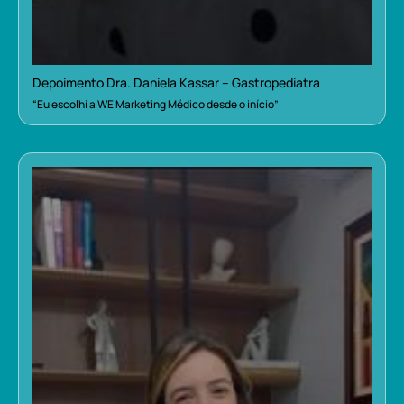
Depoimento Dra. Daniela Kassar – Gastropediatra
“Eu escolhi a WE Marketing Médico desde o início”