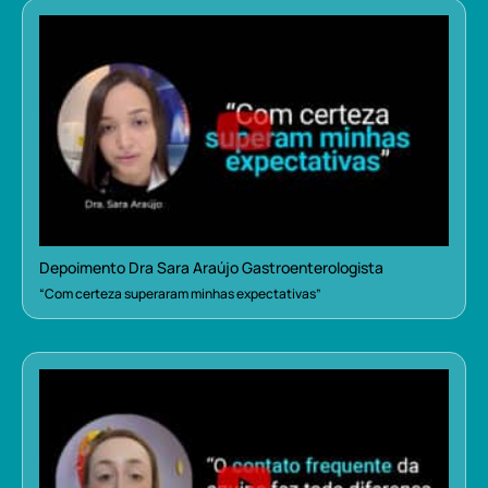
Depoimento Dra Sara Araújo Gastroenterologista
“Com certeza superaram minhas expectativas”