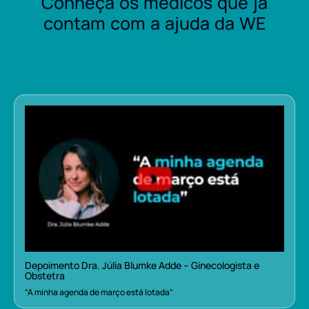
Conheça os médicos que já
contam com a ajuda da WE
Depoimento Dra. Júlia Blumke Adde – Ginecologista e
Obstetra
“A minha agenda de março está lotada”