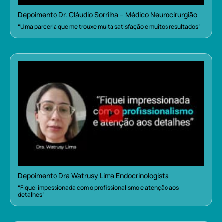
Depoimento Dr. Cláudio Sorrilha – Médico Neurocirurgião
“Uma parceria que me trouxe muita satisfação e muitos resultados”
Depoimento Dra Watrusy Lima Endocrinologista
“Fiquei impessionada com o profissionalismo e atenção aos
detalhes”