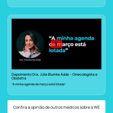
Depoimento Dra. Júlia Blumke Adde – Ginecologista e
Obstetra
“A minha agenda de março está lotada”
Confira a opinião de outros médicos sobre a WE