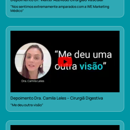
“Nos sentimos extremamente amparados com a WE Marketing
Médico”
Depoimento Dra. Camila Leles – Cirurgiã Digestiva
“Me deu outra visão”