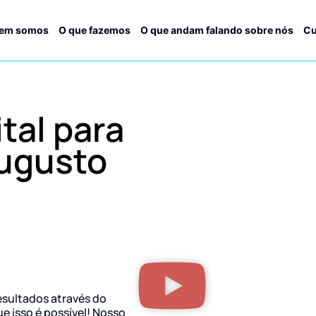
em somos
O que fazemos
O que andam falando sobre nós
Cu
tal para
ugusto
esultados através do
ue isso é possível! Nosso