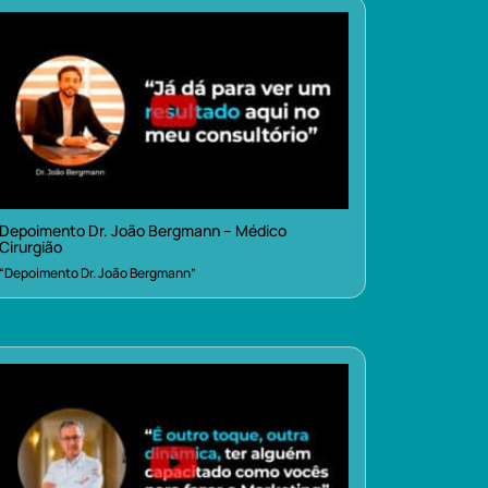
Depoimento Dr. João Bergmann – Médico
Cirurgião
“Depoimento Dr. João Bergmann”