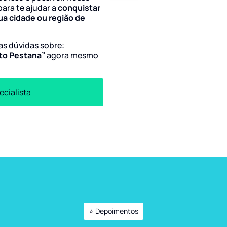
para te ajudar a
conquistar
ua cidade ou região de
uas dúvidas sobre:
sto Pestana”
agora mesmo
ecialista
⭐ Depoimentos