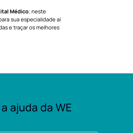
ital Médico
; neste
para sua especialidade aí
das e traçar os melhores
a ajuda da WE