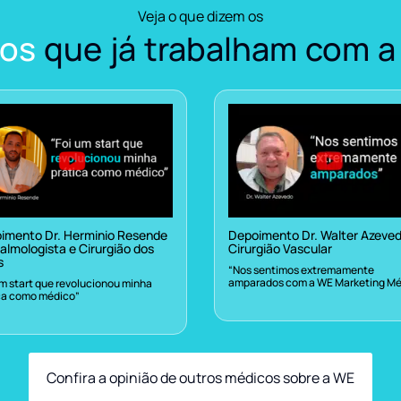
Veja o que dizem os
os
que já trabalham com a
imento Dr. Herminio Resende
Depoimento Dr. Walter Azeve
almologista e Cirurgião dos
Cirurgião Vascular
s
“Nos sentimos extremamente
amparados com a WE Marketing Mé
um start que revolucionou minha
ca como médico”
Confira a opinião de outros médicos sobre a WE