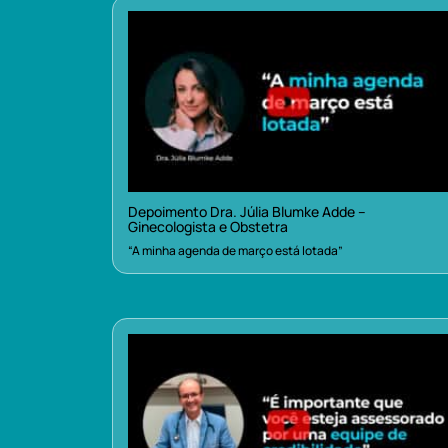
Depoimento Dra. Júlia Blumke Adde –
Ginecologista e Obstetra
“A minha agenda de março está lotada”