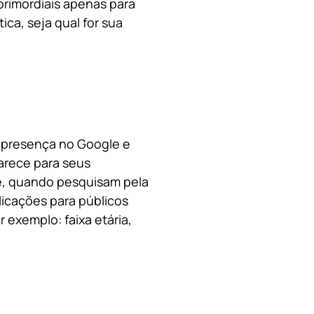
primordiais apenas para
ica, s
eja qual for sua
a presença no Google e
arece para seus
le, quando pesquisam pela
licações para públicos
 exemplo: faixa etária,