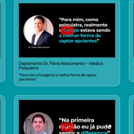
Depoimento Dr. Flávio Nascimento – Médico
Psiquiatra
“Para mim o Google foi a melhor forma de captar
pacientes”