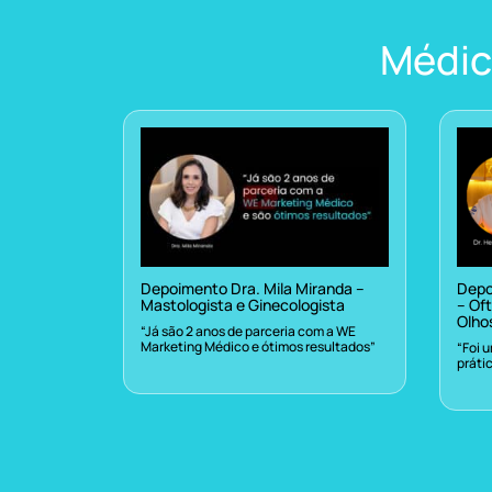
Médic
Depoimento Dra. Mila Miranda –
Depo
Mastologista e Ginecologista
– Oft
Olho
“Já são 2 anos de parceria com a WE
Marketing Médico e ótimos resultados”
“Foi 
práti