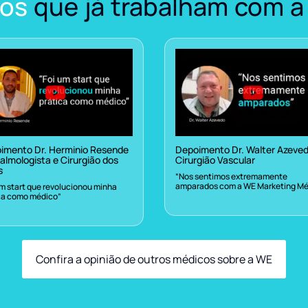
os
que já trabalham com a
imento Dr. Herminio Resende
Depoimento Dr. Walter Azeve
almologista e Cirurgião dos
Cirurgião Vascular
s
“Nos sentimos extremamente
amparados com a WE Marketing Mé
um start que revolucionou minha
ca como médico”
Confira a opinião de outros médicos sobre a WE