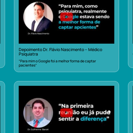
Depoimento Dr. Flávio Nascimento – Médico
Psiquiatra
“Para mim o Google foi a melhor forma de captar
pacientes”