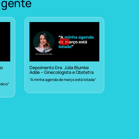
 gente
do
Depoimento Dra. Júlia Blumke
Adde – Ginecologista e Obstetra
“A minha agenda de março está lotada”
dico”