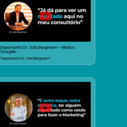
Depoimento Dr. João Bergmann – Médico
Cirurgião
“Depoimento Dr. João Bergmann”