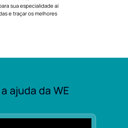
para sua especialidade aí
das e traçar os melhores
a ajuda da WE