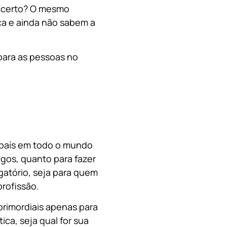
, certo? O mesmo
a e ainda não sabem a
para as pessoas no
o país em todo o mundo
migos, quanto para fazer
gatório, seja para quem
rofissão.
primordiais apenas para
ica, s
eja qual for sua