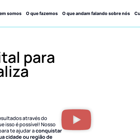
em somos
O que fazemos
O que andam falando sobre nós
Cu
tal para
liza
esultados através do
ue isso é possível! Nosso
para te ajudar a
conquistar
ua cidade ou região de