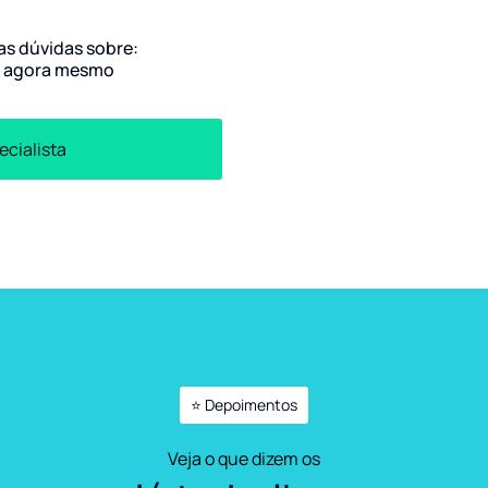
uas dúvidas sobre:
”
agora mesmo
ecialista
⭐ Depoimentos
Veja o que dizem os