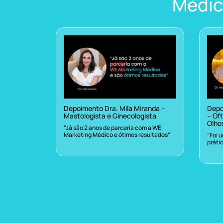
Médic
Depoimento Dra. Mila Miranda –
Depo
Mastologista e Ginecologista
– Oft
Olho
“Já são 2 anos de parceria com a WE
Marketing Médico e ótimos resultados”
“Foi 
práti