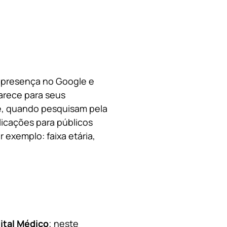
a presença no Google e
arece para seus
le, quando pesquisam pela
licações para públicos
 exemplo: faixa etária,
ital Médico
; neste