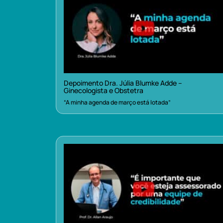
Depoimento Dra. Júlia Blumke Adde –
Ginecologista e Obstetra
“A minha agenda de março está lotada”