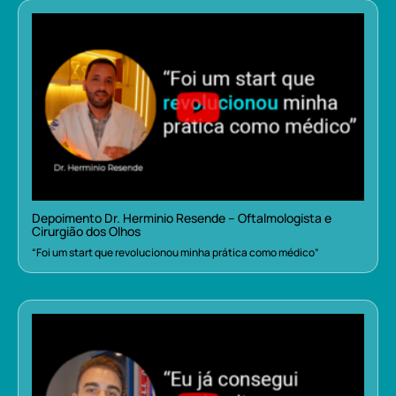
Depoimento Dr. Herminio Resende – Oftalmologista e
Cirurgião dos Olhos
“Foi um start que revolucionou minha prática como médico”