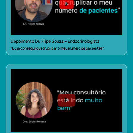
Depoimento Dr. Filipe Souza – Endocrinologista
“Eu já consegui quadruplicar o meu número de pacientes”