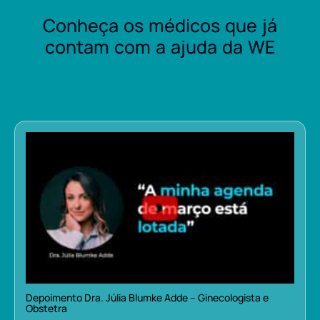
Conheça os médicos que já
contam com a ajuda da WE
Depoimento Dra. Júlia Blumke Adde – Ginecologista e
Obstetra