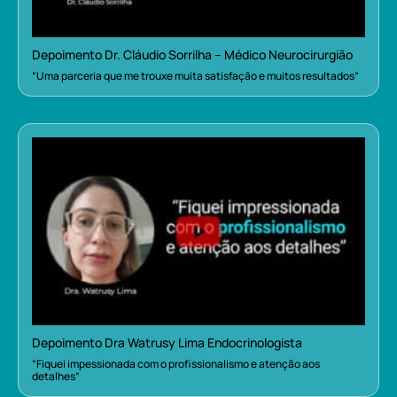
Depoimento Dr. Cláudio Sorrilha – Médico Neurocirurgião
“Uma parceria que me trouxe muita satisfação e muitos resultados”
Depoimento Dra Watrusy Lima Endocrinologista
“Fiquei impessionada com o profissionalismo e atenção aos
detalhes”