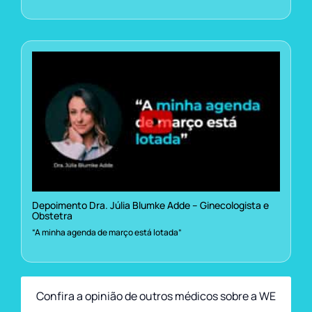
Depoimento Dra. Júlia Blumke Adde – Ginecologista e
Obstetra
“A minha agenda de março está lotada”
Confira a opinião de outros médicos sobre a WE