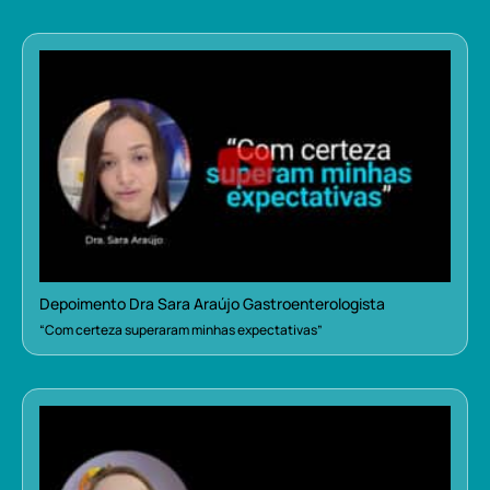
Depoimento Dra Sara Araújo Gastroenterologista
“Com certeza superaram minhas expectativas”