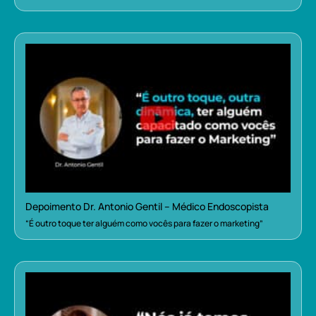
Depoimento Dr. Antonio Gentil – Médico Endoscopista
“É outro toque ter alguém como vocês para fazer o marketing”