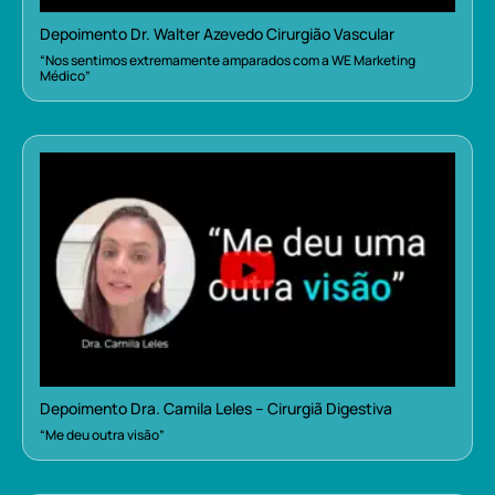
Depoimento Dr. Walter Azevedo Cirurgião Vascular
“Nos sentimos extremamente amparados com a WE Marketing
Médico”
Depoimento Dra. Camila Leles – Cirurgiã Digestiva
“Me deu outra visão”