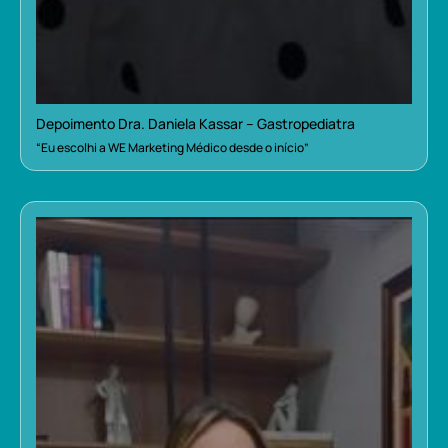
Depoimento Dra. Daniela Kassar – Gastropediatra
“Eu escolhi a WE Marketing Médico desde o início”