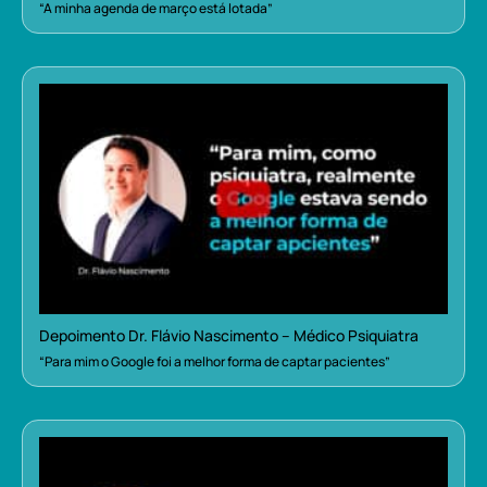
“A minha agenda de março está lotada”
Depoimento Dr. Flávio Nascimento – Médico Psiquiatra
“Para mim o Google foi a melhor forma de captar pacientes”