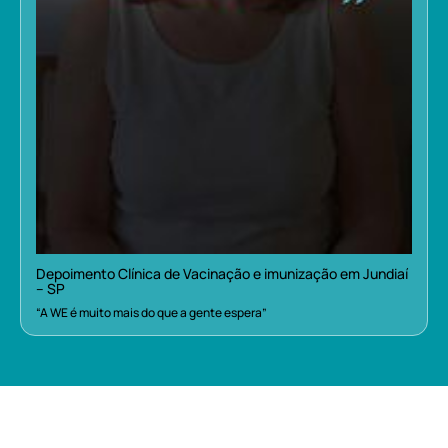
Depoimento Clínica de Vacinação e imunização em Jundiaí
– SP
“A WE é muito mais do que a gente espera”