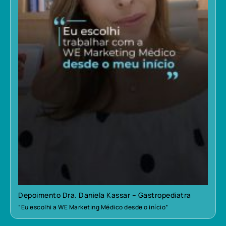
Depoimento Dra. Daniela Kassar – Gastropediatra
“Eu escolhi a WE Marketing Médico desde o início”