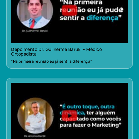
Depoimento Dr. Guilherme Baruki – Médico
Ortopedista
“Na primeira reunião eu já senti a diferença”