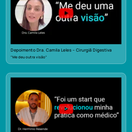
Depoimento Dra. Camila Leles – Cirurgiã Digestiva
“Me deu outra visão”