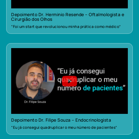
Depoimento Dr. Herminio Resende – Oftalmologista e
Cirurgião dos Olhos
“Foi um start que revolucionou minha prática como médico”
Depoimento Dr. Filipe Souza – Endocrinologista
“Eu já consegui quadruplicar o meu número de pacientes”