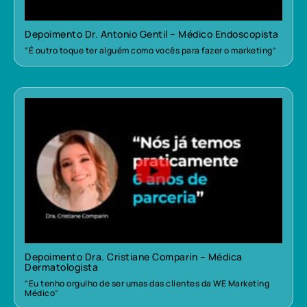
Depoimento Dr. Antonio Gentil – Médico Endoscopista
“É outro toque ter alguém como vocês para fazer o marketing”
Depoimento Dra. Cristiane Comparin – Médica
Dermatologista
“Eu tenho orgulho de ser umas das clientes da WE Marketing
Médico”