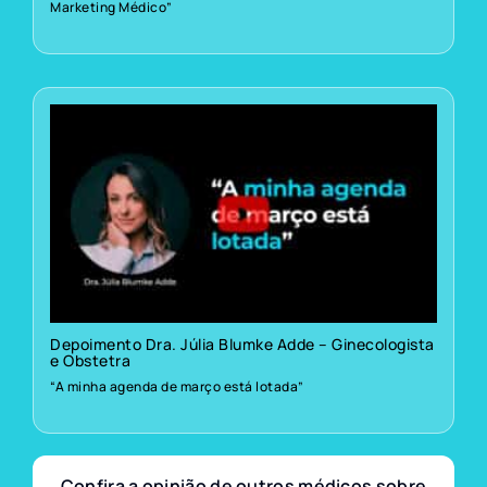
Marketing Médico”
Depoimento Dra. Júlia Blumke Adde – Ginecologista
e Obstetra
“A minha agenda de março está lotada”
Confira a opinião de outros médicos sobre