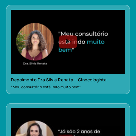
Depoimento Dra Sílvia Renata – Ginecologista
“Meu consultório está indo muito bem”