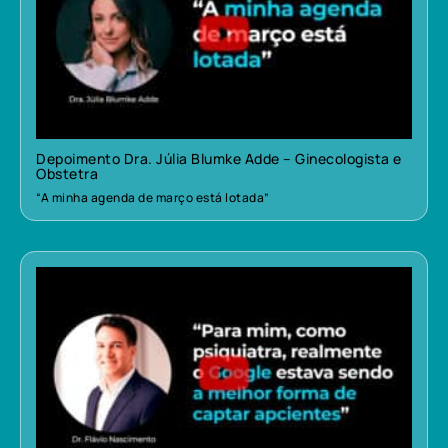
Depoimento Dra. Júlia Blumke Adde – Ginecologista e
Obstetra
“A minha agenda de março está lotada”