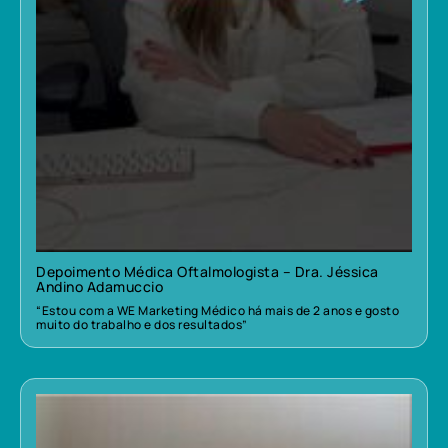
Depoimento Médica Oftalmologista – Dra. Jéssica
Andino Adamuccio
“Estou com a WE Marketing Médico há mais de 2 anos e gosto
muito do trabalho e dos resultados”