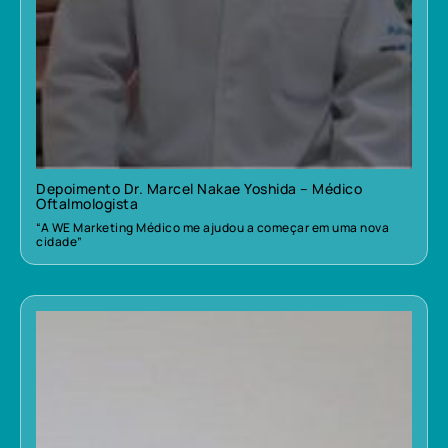
Depoimento Dr. Marcel Nakae Yoshida – Médico
Oftalmologista
“A WE Marketing Médico me ajudou a começar em uma nova
cidade”