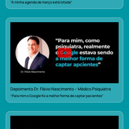
“A minha agenda de março está lotada”
Depoimento Dr. Flávio Nascimento – Médico Psiquiatra
“Para mim o Google foi a melhor forma de captar pacientes”