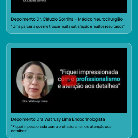
Depoimento Dr. Cláudio Sorrilha – Médico Neurocirurgião
“Uma parceria que me trouxe muita satisfação e muitos resultados”
Depoimento Dra Watrusy Lima Endocrinologista
“Fiquei impessionada com o profissionalismo e atenção aos
detalhes”