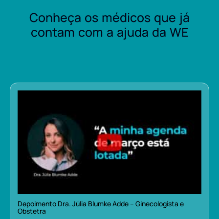
Conheça os médicos que já
contam com a ajuda da WE
Depoimento Dra. Júlia Blumke Adde – Ginecologista e
Obstetra