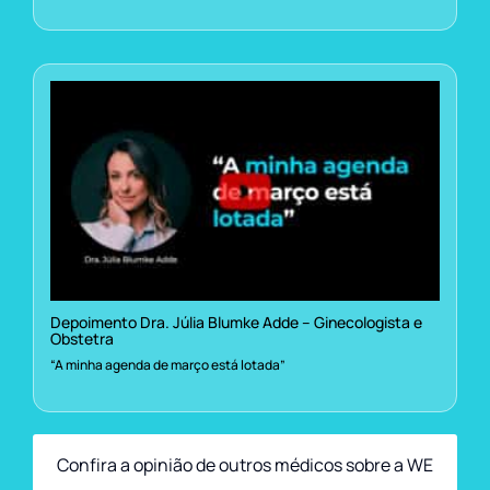
Depoimento Dra. Júlia Blumke Adde – Ginecologista e
Obstetra
“A minha agenda de março está lotada”
Confira a opinião de outros médicos sobre a WE