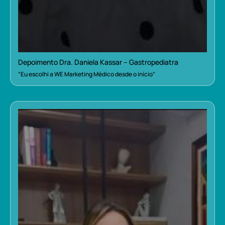
Depoimento Dra. Daniela Kassar – Gastropediatra
“Eu escolhi a WE Marketing Médico desde o início”