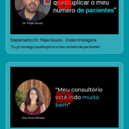
Depoimento Dr. Filipe Souza – Endocrinologista
“Eu já consegui quadruplicar o meu número de pacientes”