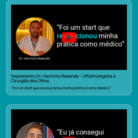
Depoimento Dr. Herminio Resende – Oftalmologista e
Cirurgião dos Olhos
“Foi um start que revolucionou minha prática como médico”