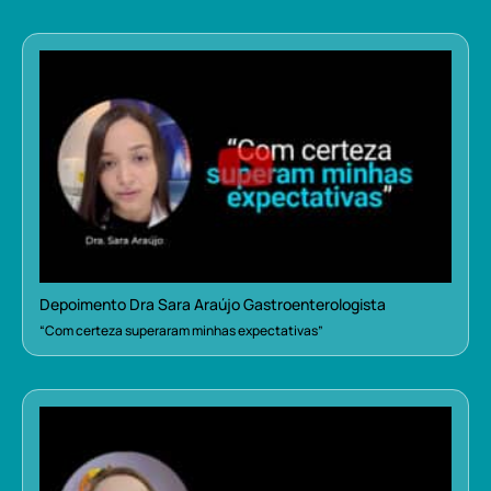
Depoimento Dra Sara Araújo Gastroenterologista
“Com certeza superaram minhas expectativas”