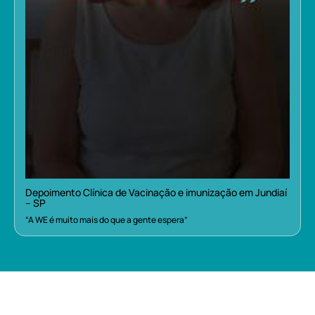
Depoimento Clínica de Vacinação e imunização em Jundiaí
– SP
“A WE é muito mais do que a gente espera”