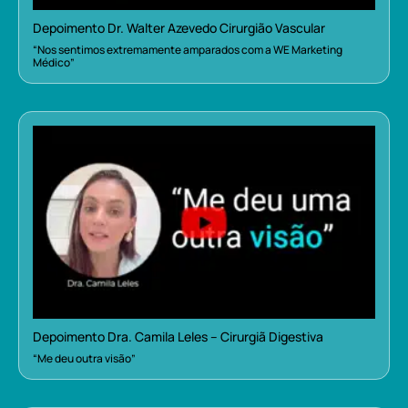
Depoimento Dr. Walter Azevedo Cirurgião Vascular
“Nos sentimos extremamente amparados com a WE Marketing
Médico”
Depoimento Dra. Camila Leles – Cirurgiã Digestiva
“Me deu outra visão”