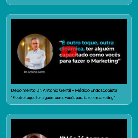
Depoimento Dr. Antonio Gentil – Médico Endoscopista
“É outro toque ter alguém como vocês para fazer o marketing”