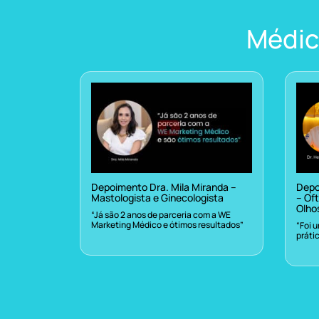
Médic
Depoimento Dra. Mila Miranda –
Depo
Mastologista e Ginecologista
– Oft
Olho
“Já são 2 anos de parceria com a WE
Marketing Médico e ótimos resultados”
“Foi 
práti