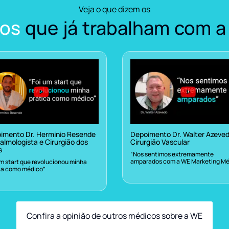
Veja o que dizem os
os
que já trabalham com a
imento Dr. Herminio Resende
Depoimento Dr. Walter Azeve
almologista e Cirurgião dos
Cirurgião Vascular
s
“Nos sentimos extremamente
amparados com a WE Marketing Mé
um start que revolucionou minha
ca como médico”
Confira a opinião de outros médicos sobre a WE