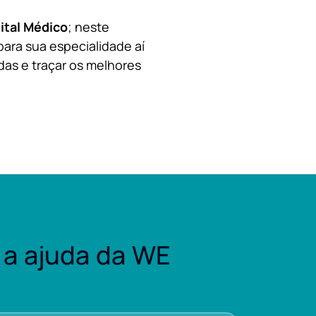
ital Médico
; neste
para sua especialidade aí
das e traçar os melhores
a ajuda da WE