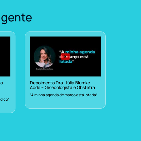
 gente
do
Depoimento Dra. Júlia Blumke
Adde – Ginecologista e Obstetra
“A minha agenda de março está lotada”
dico”