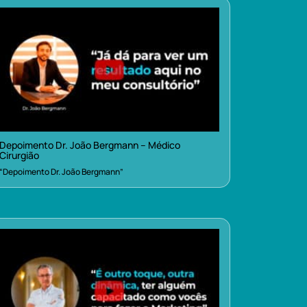
Depoimento Dr. João Bergmann – Médico
Cirurgião
“Depoimento Dr. João Bergmann”