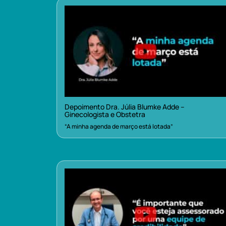
Depoimento Dra. Júlia Blumke Adde –
Ginecologista e Obstetra
“A minha agenda de março está lotada”