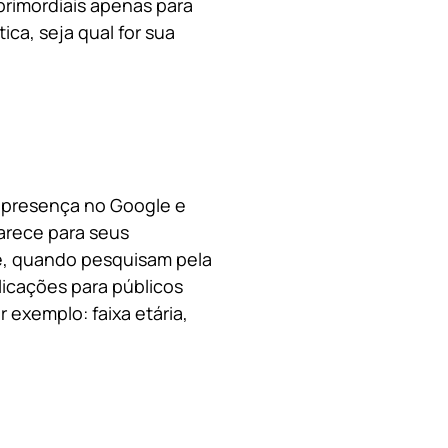
primordiais apenas para
ica, s
eja qual for sua
a presença no Google e
arece para seus
le, quando pesquisam pela
licações para públicos
 exemplo: faixa etária,