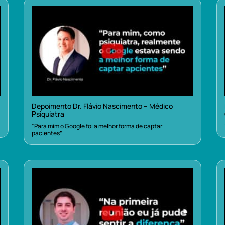
Depoimento Dr. Flávio Nascimento – Médico
Psiquiatra
“Para mim o Google foi a melhor forma de captar
pacientes”