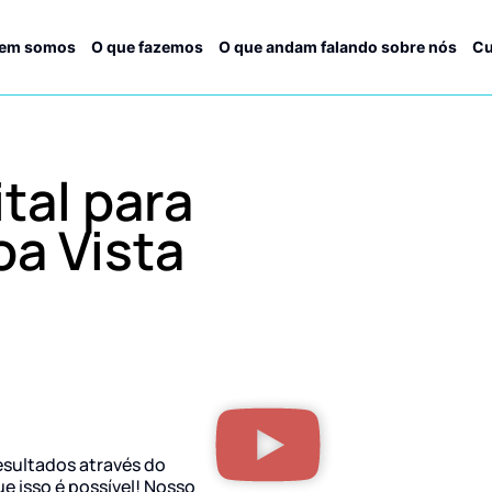
em somos
O que fazemos
O que andam falando sobre nós
Cu
tal para
a Vista
esultados através do
ue isso é possível! Nosso