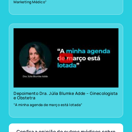
Marketing Médico”
Depoimento Dra. Júlia Blumke Adde – Ginecologista
e Obstetra
“A minha agenda de março está lotada”
Confira a opinião de outros médicos sobre