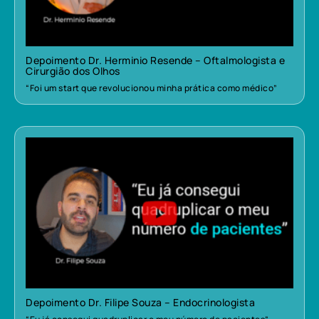
Depoimento Dr. Herminio Resende – Oftalmologista e
Cirurgião dos Olhos
“Foi um start que revolucionou minha prática como médico”
Depoimento Dr. Filipe Souza – Endocrinologista