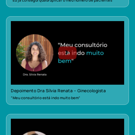
“Eu já consegui quadruplicar o meu número de pacientes”
Depoimento Dra Sílvia Renata – Ginecologista
“Meu consultório está indo muito bem”