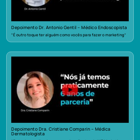
Depoimento Dr. Antonio Gentil – Médico Endoscopista
“É outro toque ter alguém como vocês para fazer o marketing”
Depoimento Dra. Cristiane Comparin – Médica
Dermatologista