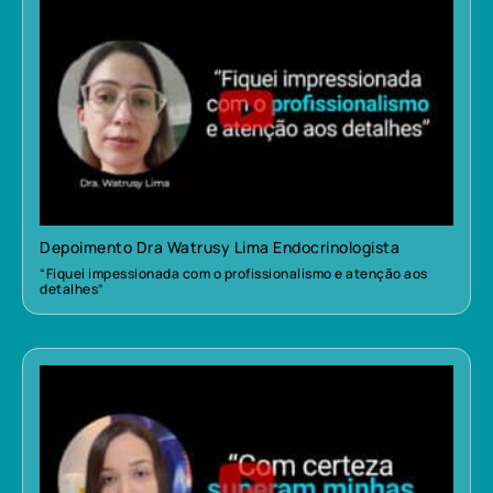
Depoimento Dra Watrusy Lima Endocrinologista
“Fiquei impessionada com o profissionalismo e atenção aos
detalhes”