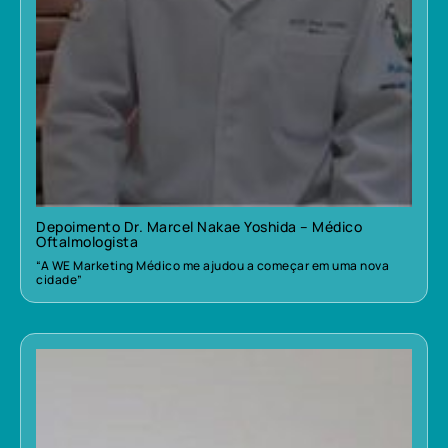
Depoimento Dr. Marcel Nakae Yoshida – Médico
Oftalmologista
“A WE Marketing Médico me ajudou a começar em uma nova
cidade”