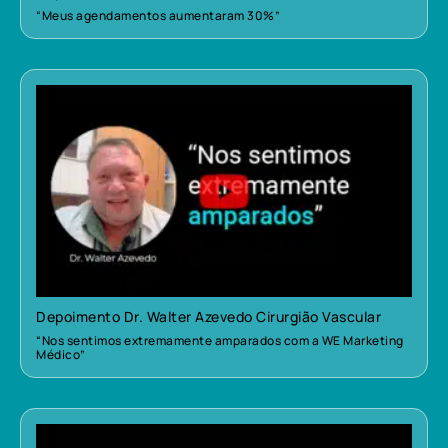
“Meus agendamentos aumentaram 30%”
Depoimento Dr. Walter Azevedo Cirurgião Vascular
“Nos sentimos extremamente amparados com a WE Marketing
Médico”