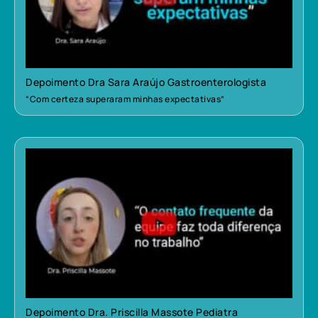
Depoimento Dra Sara Araújo Gastroenterologista
“Com certeza superaram minhas expectativas”
Depoimento Dra. Priscilla Massote Pediatra