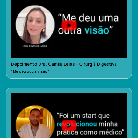
Depoimento Dra. Camila Leles – Cirurgiã Digestiva
“Me deu outra visão”