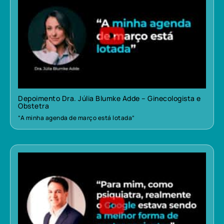
Depoimento Dra. Júlia Blumke Adde – Ginecologista e
Obstetra
“A minha agenda de março está lotada”