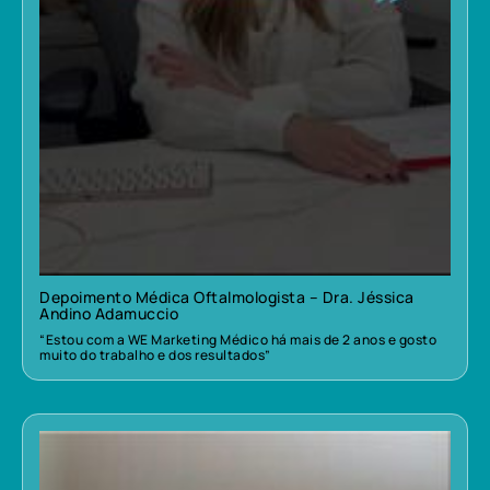
Depoimento Médica Oftalmologista – Dra. Jéssica
Andino Adamuccio
“Estou com a WE Marketing Médico há mais de 2 anos e gosto
muito do trabalho e dos resultados”