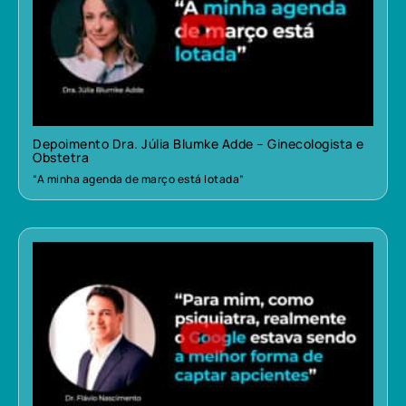
Depoimento Dra. Júlia Blumke Adde – Ginecologista e
Obstetra
“A minha agenda de março está lotada”