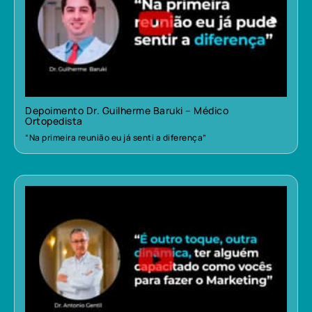
Depoimento Dr. Guilherme Baruki – Médico
Ortopedista
“Na primeira reunião eu já senti a diferença”