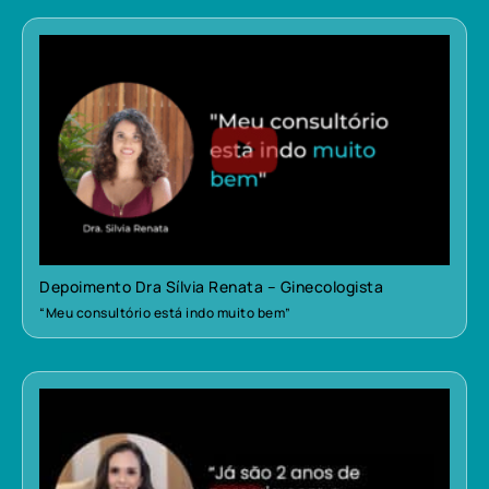
Depoimento Dra Sílvia Renata – Ginecologista
“Meu consultório está indo muito bem”