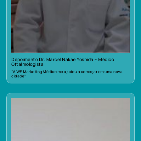
Depoimento Dr. Marcel Nakae Yoshida – Médico
Oftalmologista
“A WE Marketing Médico me ajudou a começar em uma nova
cidade”