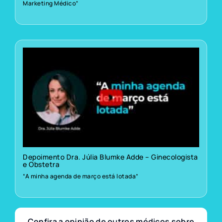
Marketing Médico”
Depoimento Dra. Júlia Blumke Adde – Ginecologista
e Obstetra
“A minha agenda de março está lotada”
Confira a opinião de outros médicos sobre