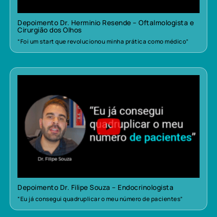
Depoimento Dr. Herminio Resende – Oftalmologista e
Cirurgião dos Olhos
“Foi um start que revolucionou minha prática como médico”
Depoimento Dr. Filipe Souza – Endocrinologista
“Eu já consegui quadruplicar o meu número de pacientes”