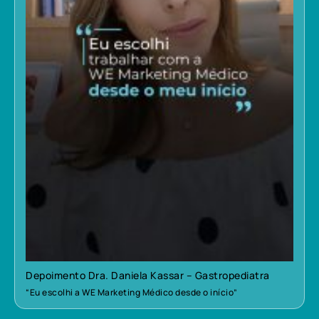
Depoimento Dra. Daniela Kassar – Gastropediatra
“Eu escolhi a WE Marketing Médico desde o início”