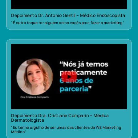
Depoimento Dr. Antonio Gentil – Médico Endoscopista
“É outro toque ter alguém como vocês para fazer o marketing”
Depoimento Dra. Cristiane Comparin – Médica
Dermatologista
“Eu tenho orgulho de ser umas das clientes da WE Marketing
Médico”