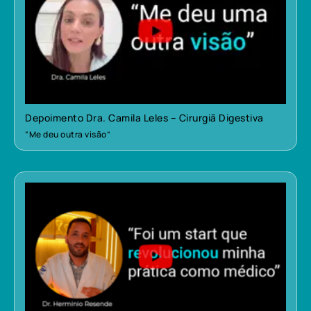
Depoimento Dra. Camila Leles – Cirurgiã Digestiva
“Me deu outra visão”