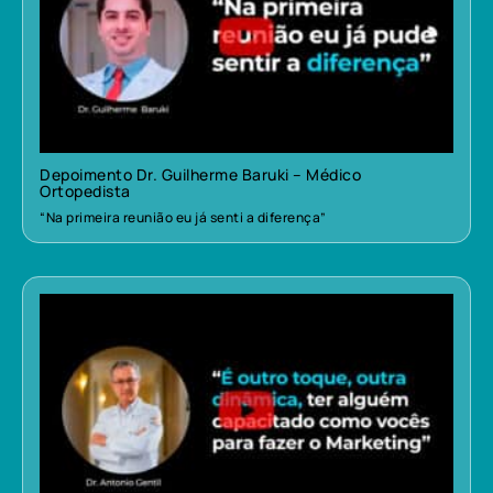
Depoimento Dr. Guilherme Baruki – Médico
Ortopedista
“Na primeira reunião eu já senti a diferença”