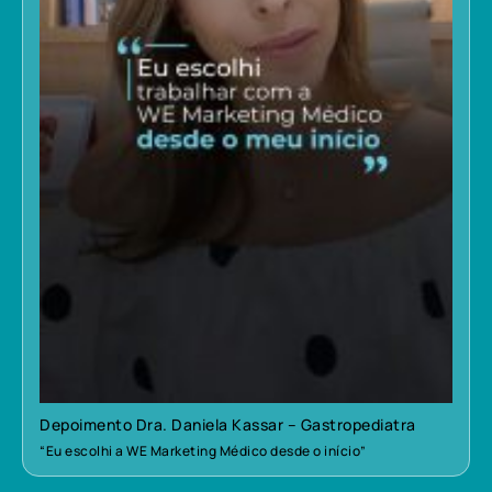
Depoimento Dra. Daniela Kassar – Gastropediatra
“Eu escolhi a WE Marketing Médico desde o início”