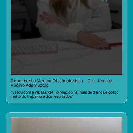
Depoimento Médica Oftalmologista – Dra. Jéssica
Andino Adamuccio
“Estou com a WE Marketing Médico há mais de 2 anos e gosto
muito do trabalho e dos resultados”