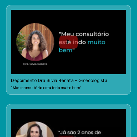
Depoimento Dra Sílvia Renata – Ginecologista
“Meu consultório está indo muito bem”