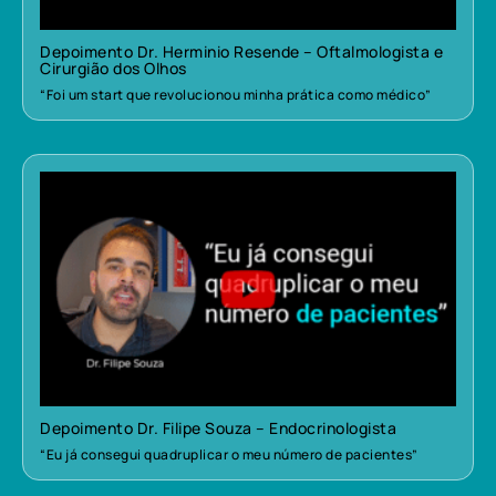
Depoimento Dr. Herminio Resende – Oftalmologista e
Cirurgião dos Olhos
“Foi um start que revolucionou minha prática como médico”
Depoimento Dr. Filipe Souza – Endocrinologista
“Eu já consegui quadruplicar o meu número de pacientes”