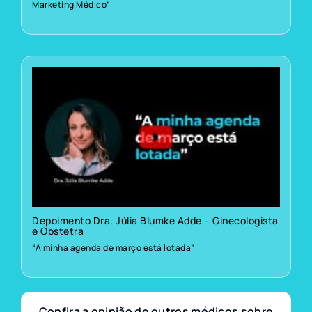
Marketing Médico”
Depoimento Dra. Júlia Blumke Adde – Ginecologista
e Obstetra
“A minha agenda de março está lotada”
Confira a opinião de outros médicos sobre