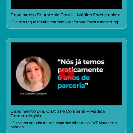
Depoimento Dr. Antonio Gentil – Médico Endoscopista
“É outro toque ter alguém como vocês para fazer o marketing”
Depoimento Dra. Cristiane Comparin – Médica
Dermatologista
“Eu tenho orgulho de ser umas das clientes da WE Marketing
Médico”