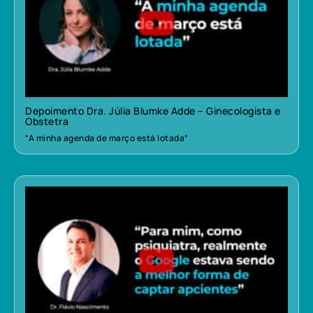
Depoimento Dra. Júlia Blumke Adde – Ginecologista e
Obstetra
“A minha agenda de março está lotada”