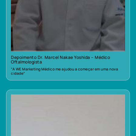
Depoimento Dr. Marcel Nakae Yoshida – Médico
Oftalmologista
“A WE Marketing Médico me ajudou a começar em uma nova
cidade”