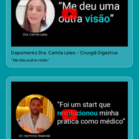
Depoimento Dra. Camila Leles – Cirurgiã Digestiva
“Me deu outra visão”