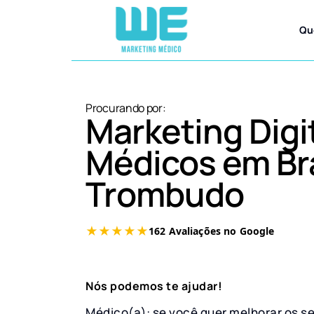
Qu
Procurando por:
Marketing Digi
Médicos em Br
Trombudo
Nós podemos te ajudar!
Médico(a): se você quer melhorar os s