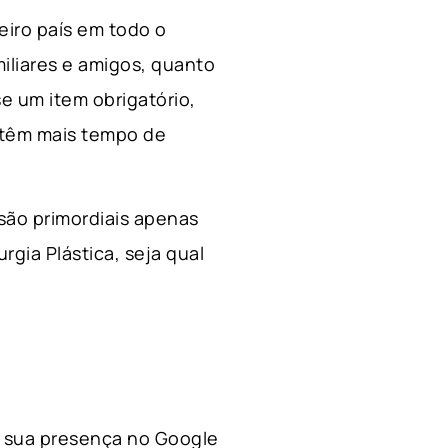
ceiro país em todo o
miliares e amigos, quanto
e um item obrigatório,
 têm mais tempo de
 são primordiais apenas
rgia Plástica, s
eja qual
 a sua presença no Google