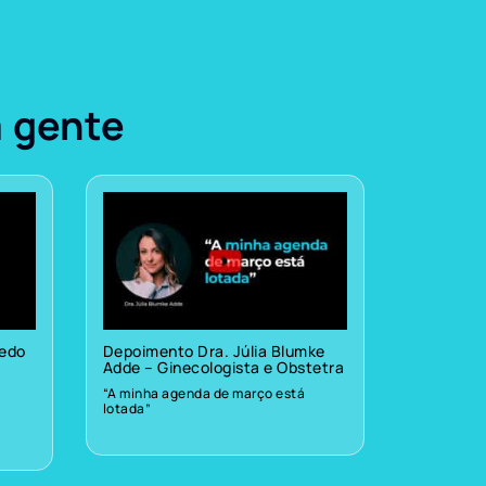
a gente
vedo
Depoimento Dra. Júlia Blumke
Adde – Ginecologista e Obstetra
“A minha agenda de março está
lotada”