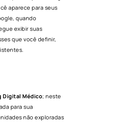
ocê aparece para seus
Google, quando
egue exibir suas
ses que você definir,
xistentes.
 Digital Médico
; neste
hada para sua
tunidades não exploradas