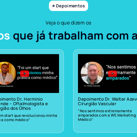
⭐ Depoimentos
Veja o que dizem os
os
que já trabalham com 
imento Dr. Herminio
Depoimento Dr. Walter Aze
nde – Oftalmologista e
Cirurgião Vascular
rgião dos Olhos
“Nos sentimos extremamente
amparados com a WE Marketing
um start que revolucionou minha
Médico”
ica como médico”