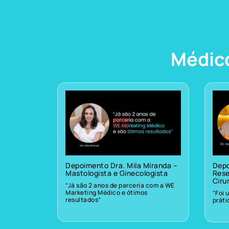
Médic
Depoimento Dra. Mila Miranda –
Depo
Mastologista e Ginecologista
Rese
Ciru
“Já são 2 anos de parceria com a WE
Marketing Médico e ótimos
“Foi 
resultados”
prát