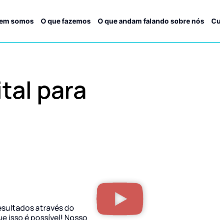
em somos
O que fazemos
O que andam falando sobre nós
Cu
tal para
esultados através do
ue isso é possível! Nosso