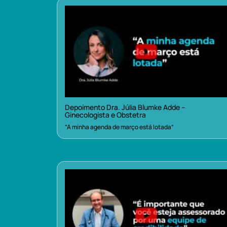
Depoimento Dra. Júlia Blumke Adde –
Ginecologista e Obstetra
“A minha agenda de março está lotada”