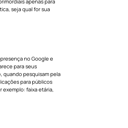
primordiais apenas para
ica, s
eja qual for sua
a presença no Google e
arece para seus
le, quando pesquisam pela
licações para públicos
 exemplo: faixa etária,