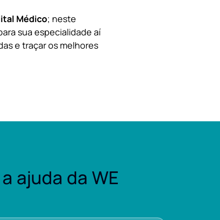
ital Médico
; neste
para sua especialidade aí
das e traçar os melhores
a ajuda da WE