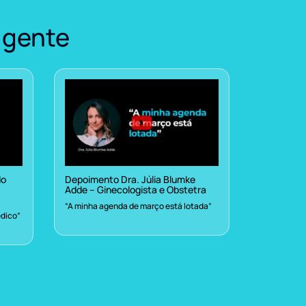
 gente
do
Depoimento Dra. Júlia Blumke
Adde – Ginecologista e Obstetra
“A minha agenda de março está lotada”
dico”