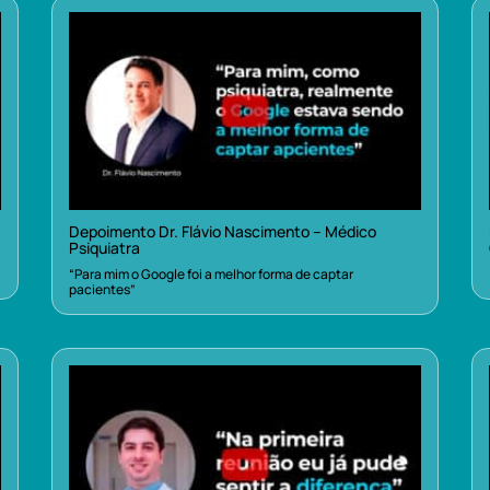
Depoimento Dr. Flávio Nascimento – Médico
Psiquiatra
“Para mim o Google foi a melhor forma de captar
pacientes”