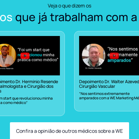
Veja o que dizem os
os
que já trabalham com a
imento Dr. Herminio Resende
Depoimento Dr. Walter Azeve
almologista e Cirurgião dos
Cirurgião Vascular
s
“Nos sentimos extremamente
amparados com a WE Marketing Mé
um start que revolucionou minha
ca como médico”
Confira a opinião de outros médicos sobre a WE