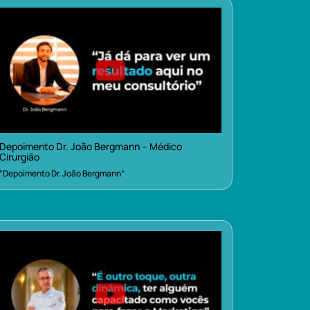
Depoimento Dr. João Bergmann – Médico
Cirurgião
“Depoimento Dr. João Bergmann”