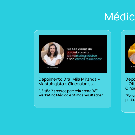
Médic
Depoimento Dra. Mila Miranda –
Depo
Mastologista e Ginecologista
– Oft
Olho
“Já são 2 anos de parceria com a WE
Marketing Médico e ótimos resultados”
“Foi 
práti