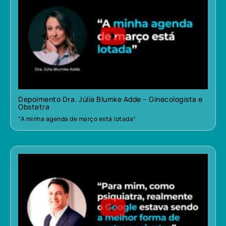
Depoimento Dra. Júlia Blumke Adde – Ginecologista e
Obstetra
“A minha agenda de março está lotada”