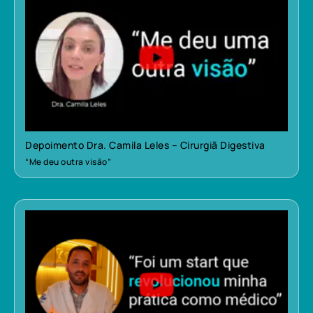
Depoimento Dra. Camila Leles – Cirurgiã Digestiva
“Me deu outra visão”