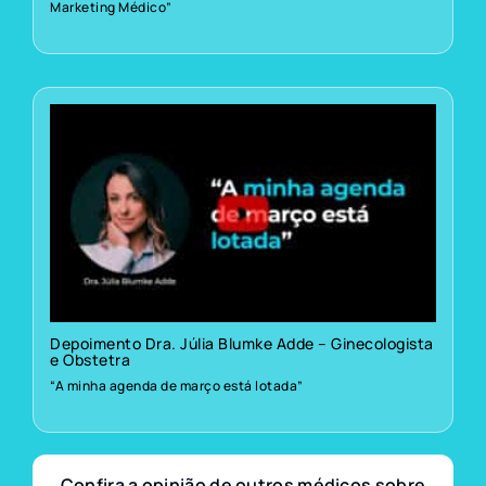
Marketing Médico”
Depoimento Dra. Júlia Blumke Adde – Ginecologista
e Obstetra
“A minha agenda de março está lotada”
Confira a opinião de outros médicos sobre