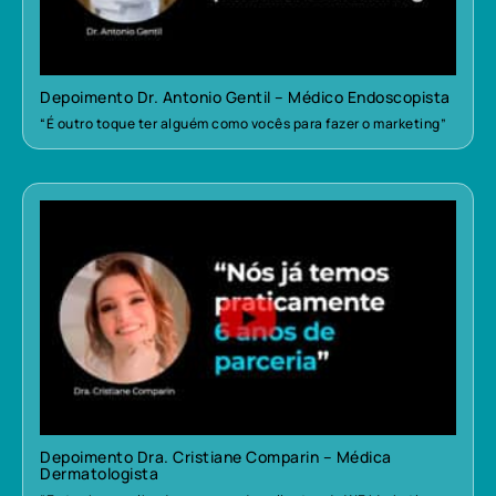
Depoimento Dr. Antonio Gentil – Médico Endoscopista
“É outro toque ter alguém como vocês para fazer o marketing”
Depoimento Dra. Cristiane Comparin – Médica
Dermatologista