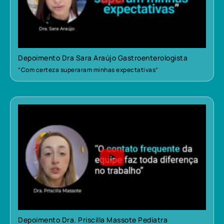
Depoimento Dra Sara Araújo Gastroenterologista
“Com certeza superaram minhas expectativas”
Depoimento Dra. Priscilla Massote Pediatra