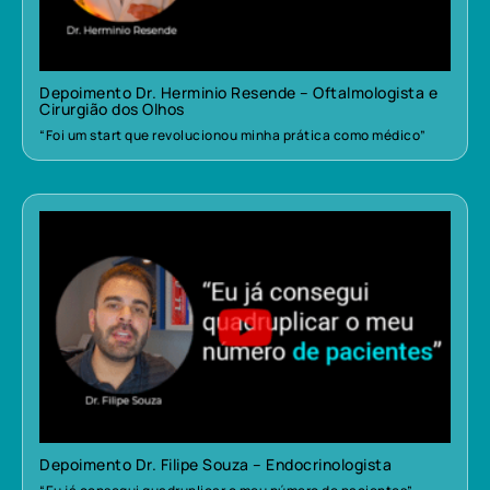
Depoimento Dr. Herminio Resende – Oftalmologista e
Cirurgião dos Olhos
“Foi um start que revolucionou minha prática como médico”
Depoimento Dr. Filipe Souza – Endocrinologista