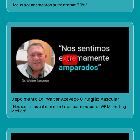
“Meus agendamentos aumentaram 30%”
Depoimento Dr. Walter Azevedo Cirurgião Vascular
“Nos sentimos extremamente amparados com a WE Marketing
Médico”