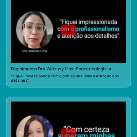
Depoimento Dra Watrusy Lima Endocrinologista
“Fiquei impessionada com o profissionalismo e atenção aos
detalhes”