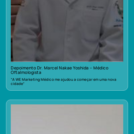
Depoimento Dr. Marcel Nakae Yoshida – Médico
Oftalmologista
“A WE Marketing Médico me ajudou a começar em uma nova
cidade”