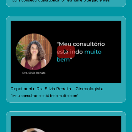
“Eu já consegui quadruplicar o meu número de pacientes”
Depoimento Dra Sílvia Renata – Ginecologista
“Meu consultório está indo muito bem”