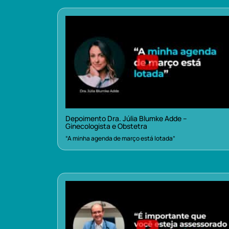
Depoimento Dra. Júlia Blumke Adde –
Ginecologista e Obstetra
“A minha agenda de março está lotada”