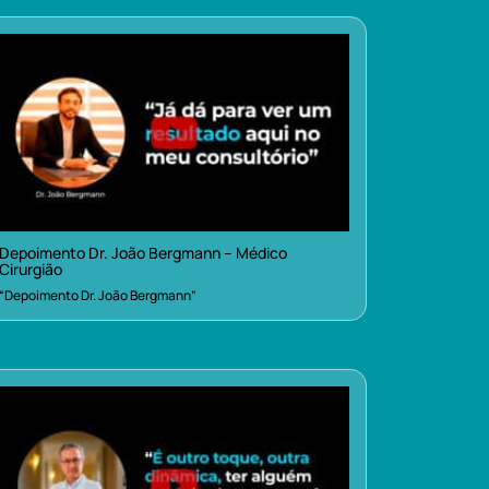
Depoimento Dr. João Bergmann – Médico
Cirurgião
“Depoimento Dr. João Bergmann”