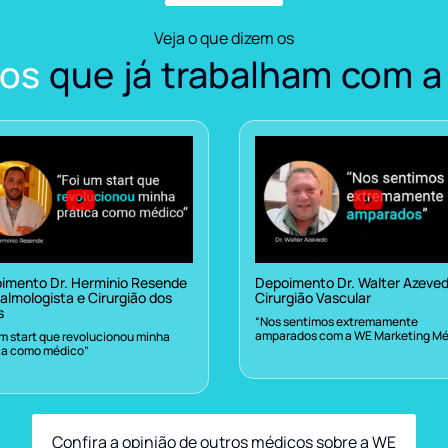
Veja o que dizem os
os
que já trabalham com a
imento Dr. Herminio Resende
Depoimento Dr. Walter Azeve
almologista e Cirurgião dos
Cirurgião Vascular
s
“Nos sentimos extremamente
amparados com a WE Marketing Mé
um start que revolucionou minha
ca como médico”
Confira a opinião de outros médicos sobre a WE