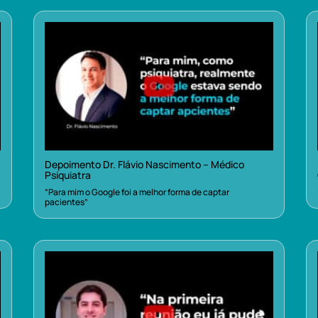
Depoimento Dr. Flávio Nascimento – Médico
Psiquiatra
“Para mim o Google foi a melhor forma de captar
pacientes”