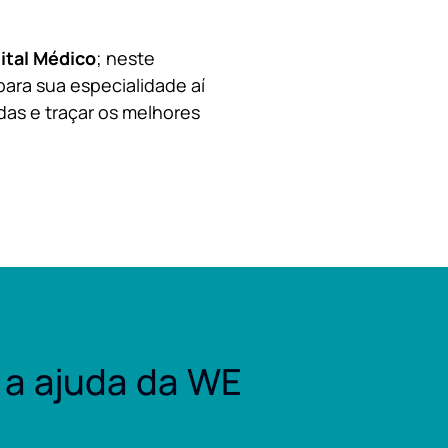
ital Médico
; neste
para sua especialidade aí
das e traçar os melhores
a ajuda da WE