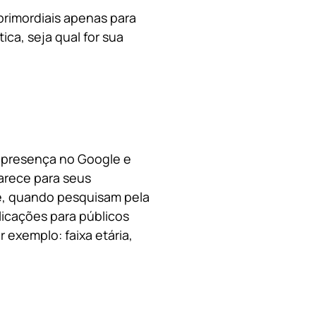
primordiais apenas para
ica, s
eja qual for sua
a presença no Google e
arece para seus
le, quando pesquisam pela
licações para públicos
 exemplo: faixa etária,