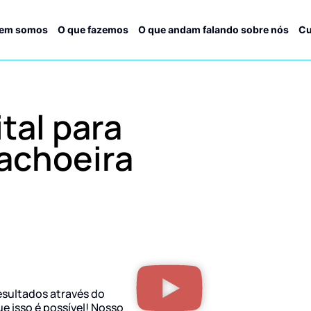
em somos
O que fazemos
O que andam falando sobre nós
Cu
tal para
achoeira
esultados através do
ue isso é possível! Nosso