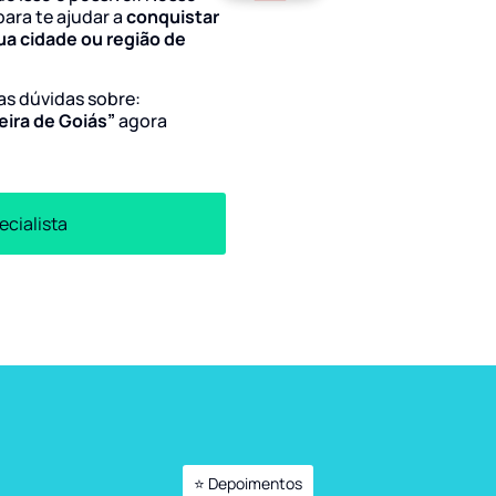
para te ajudar a
conquistar
ua cidade ou região de
uas dúvidas sobre:
eira de Goiás”
agora
ecialista
⭐ Depoimentos