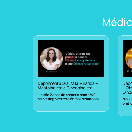
Médic
Depoimento Dra. Mila Miranda –
Depo
Mastologista e Ginecologista
– Oft
Olho
“Já são 2 anos de parceria com a WE
Marketing Médico e ótimos resultados”
“Foi 
práti