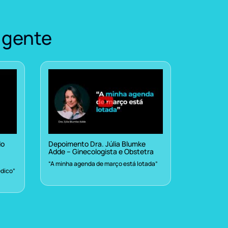
 gente
do
Depoimento Dra. Júlia Blumke
Adde – Ginecologista e Obstetra
“A minha agenda de março está lotada”
dico”