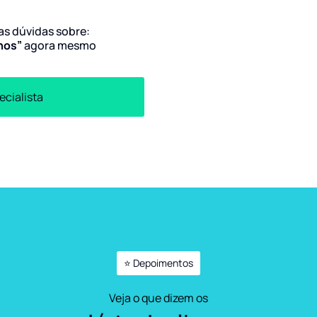
uas dúvidas sobre:
anos”
agora mesmo
ecialista
⭐ Depoimentos
Veja o que dizem os