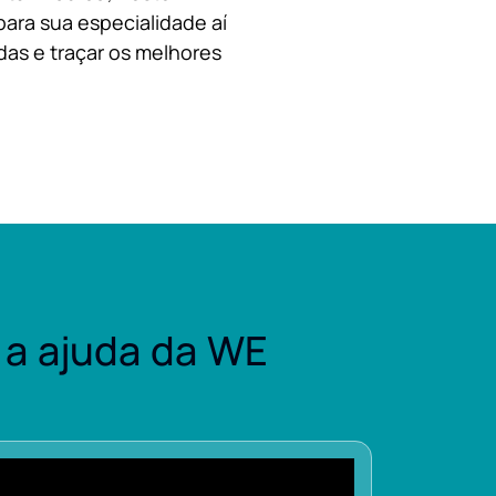
para sua especialidade aí
das e traçar os melhores
a ajuda da WE