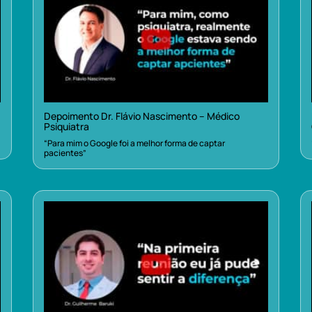
Depoimento Dr. Flávio Nascimento – Médico
Psiquiatra
“Para mim o Google foi a melhor forma de captar
pacientes”