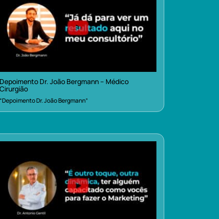
Depoimento Dr. João Bergmann – Médico
Cirurgião
“Depoimento Dr. João Bergmann”