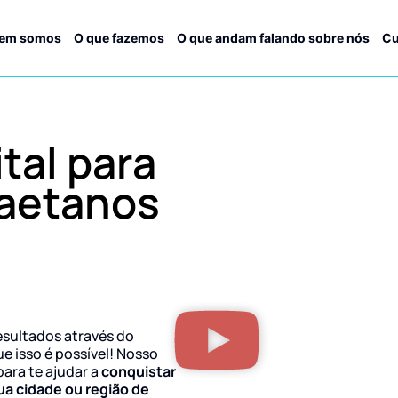
em somos
O que fazemos
O que andam falando sobre nós
Cu
tal para
aetanos
esultados através do
ue isso é possível! Nosso
para te ajudar a
conquistar
ua cidade ou região de