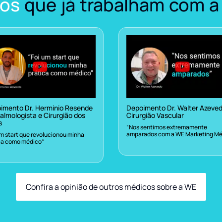
os
que já trabalham com a
imento Dr. Herminio Resende
Depoimento Dr. Walter Azeve
almologista e Cirurgião dos
Cirurgião Vascular
s
“Nos sentimos extremamente
amparados com a WE Marketing Mé
um start que revolucionou minha
ca como médico”
Confira a opinião de outros médicos sobre a WE