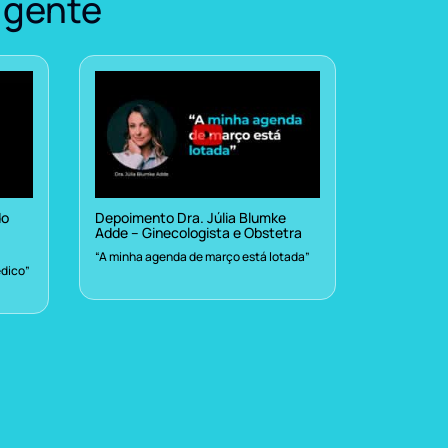
 gente
do
Depoimento Dra. Júlia Blumke
Adde – Ginecologista e Obstetra
“A minha agenda de março está lotada”
dico”