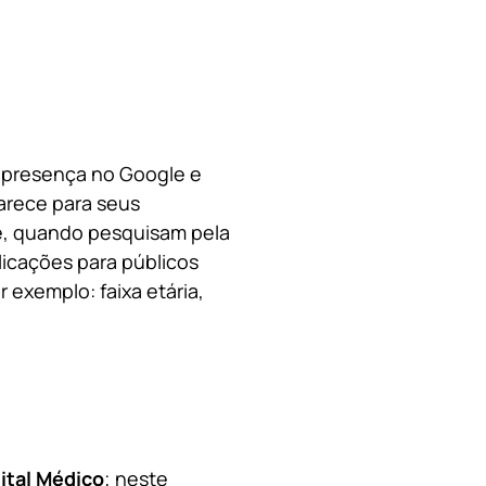
a presença no Google e
arece para seus
le, quando pesquisam pela
licações para públicos
 exemplo: faixa etária,
ital Médico
; neste