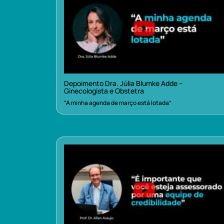
Depoimento Dra. Júlia Blumke Adde –
Ginecologista e Obstetra
“A minha agenda de março está lotada”