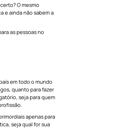
, certo? O mesmo
a e ainda não sabem a
para as pessoas no
o país em todo o mundo
migos, quanto para fazer
gatório, seja para quem
rofissão.
primordiais apenas para
ica, s
eja qual for sua