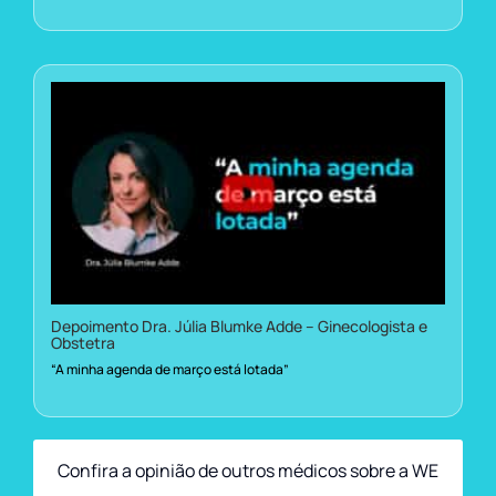
Depoimento Dra. Júlia Blumke Adde – Ginecologista e
Obstetra
“A minha agenda de março está lotada”
Confira a opinião de outros médicos sobre a WE