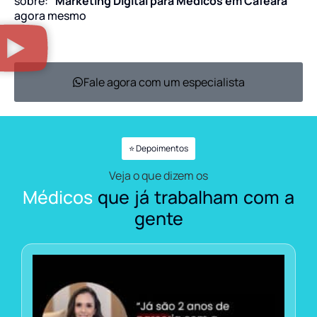
sobre:
“Marketing Digital para Médicos em Cafeara”
agora mesmo
Fale agora com um especialista
⭐ Depoimentos
Veja o que dizem os
Médicos
que já trabalham com a
gente