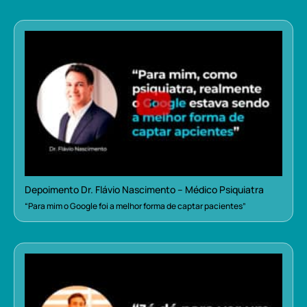
Depoimento Dr. Flávio Nascimento – Médico Psiquiatra
“Para mim o Google foi a melhor forma de captar pacientes”