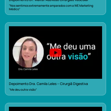
“Nos sentimos extremamente amparados com a WE Marketing
Médico”
Depoimento Dra. Camila Leles – Cirurgiã Digestiva
“Me deu outra visão”