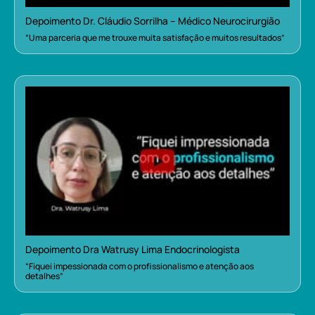
Depoimento Dr. Cláudio Sorrilha – Médico Neurocirurgião
“Uma parceria que me trouxe muita satisfação e muitos resultados”
Depoimento Dra Watrusy Lima Endocrinologista
“Fiquei impessionada com o profissionalismo e atenção aos
detalhes”