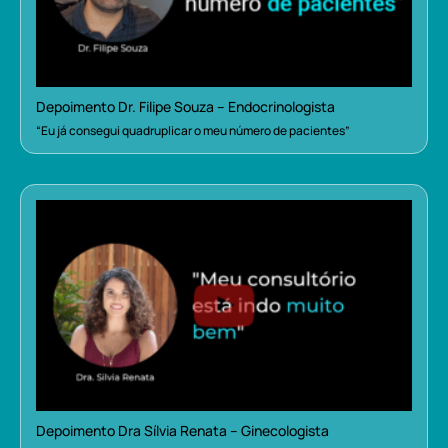
Depoimento Dr. Filipe Souza – Endocrinologista
“Eu já consegui quadruplicar o meu número de pacientes”
Depoimento Dra Sílvia Renata – Ginecologista