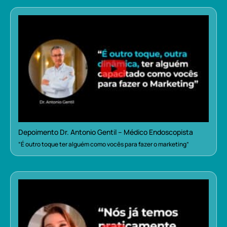
Depoimento Dr. Antonio Gentil – Médico Endoscopista
“É outro toque ter alguém como vocês para fazer o marketing”