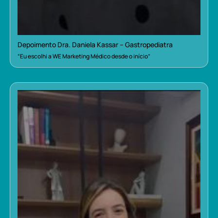
Depoimento Dra. Daniela Kassar – Gastropediatra
“Eu escolhi a WE Marketing Médico desde o início”