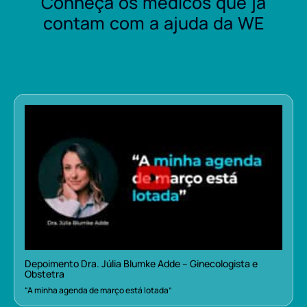
Conheça os médicos que já
contam com a ajuda da WE
Depoimento Dra. Júlia Blumke Adde – Ginecologista e
Obstetra
“A minha agenda de março está lotada”