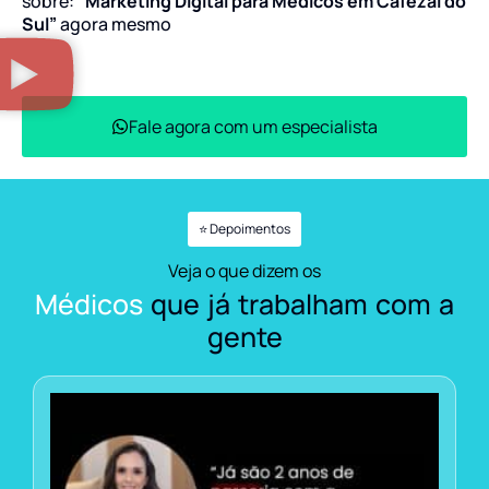
sobre:
“Marketing Digital para Médicos em Cafezal do
Sul”
agora mesmo
Fale agora com um especialista
⭐ Depoimentos
Veja o que dizem os
Médicos
que já trabalham com a
gente