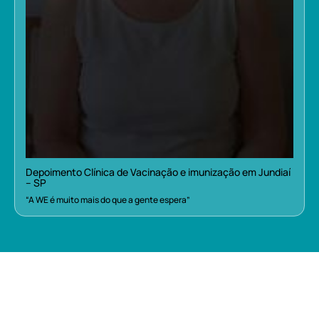
Depoimento Clínica de Vacinação e imunização em Jundiaí
– SP
“A WE é muito mais do que a gente espera”