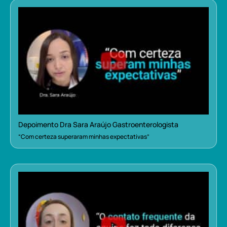
Depoimento Dra Sara Araújo Gastroenterologista
“Com certeza superaram minhas expectativas”