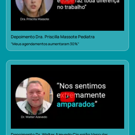
Depoimento Dra. Priscilla Massote Pediatra
“Meus agendamentos aumentaram 30%”
Depoimento Dr. Walter Azevedo Cirurgião Vascular