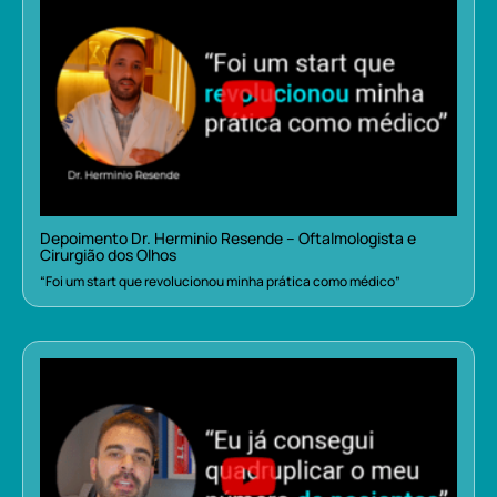
Depoimento Dr. Herminio Resende – Oftalmologista e
Cirurgião dos Olhos
“Foi um start que revolucionou minha prática como médico”