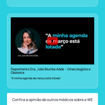
Depoimento Dra. Júlia Blumke Adde – Ginecologista e
Obstetra
“A minha agenda de março está lotada”
Confira a opinião de outros médicos sobre a WE