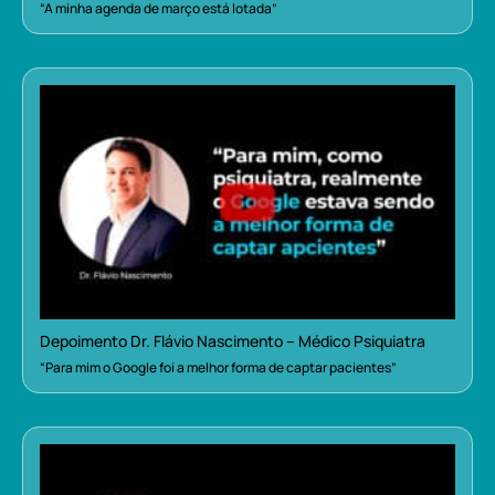
“A minha agenda de março está lotada”
Depoimento Dr. Flávio Nascimento – Médico Psiquiatra
“Para mim o Google foi a melhor forma de captar pacientes”