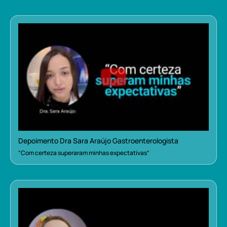
Depoimento Dra Sara Araújo Gastroenterologista
“Com certeza superaram minhas expectativas”