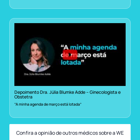
Depoimento Dra. Júlia Blumke Adde – Ginecologista e
Obstetra
“A minha agenda de março está lotada”
Confira a opinião de outros médicos sobre a WE