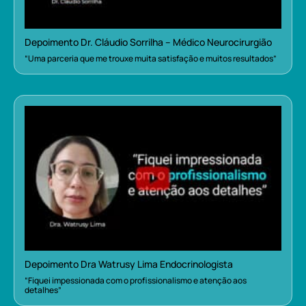
Depoimento Dr. Cláudio Sorrilha – Médico Neurocirurgião
“Uma parceria que me trouxe muita satisfação e muitos resultados”
Depoimento Dra Watrusy Lima Endocrinologista
“Fiquei impessionada com o profissionalismo e atenção aos
detalhes”