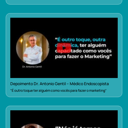
Depoimento Dr. Antonio Gentil – Médico Endoscopista
“É outro toque ter alguém como vocês para fazer o marketing”