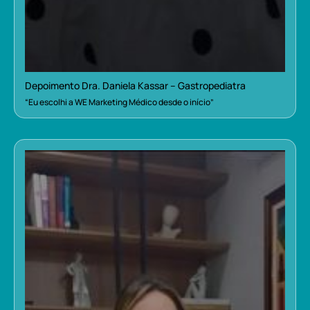
Depoimento Dra. Daniela Kassar – Gastropediatra
“Eu escolhi a WE Marketing Médico desde o início”