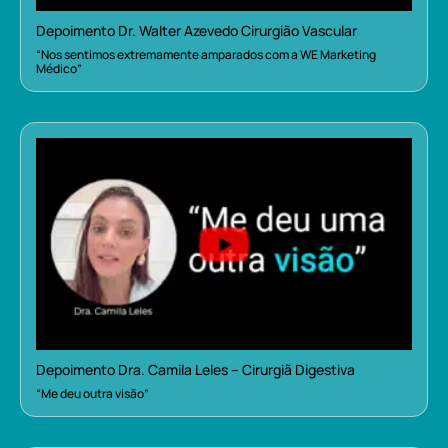
Depoimento Dr. Walter Azevedo Cirurgião Vascular
“Nos sentimos extremamente amparados com a WE Marketing
Médico”
Depoimento Dra. Camila Leles – Cirurgiã Digestiva
“Me deu outra visão”