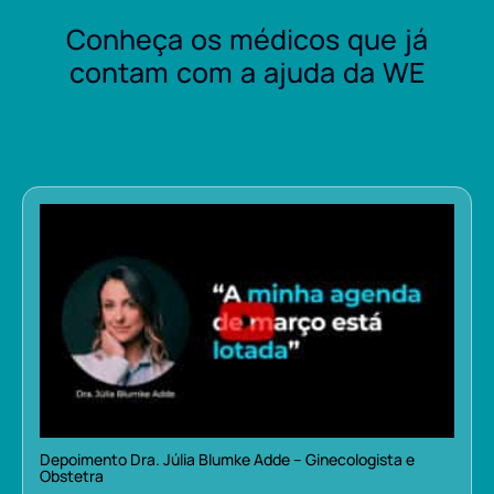
Conheça os médicos que já
contam com a ajuda da WE
Depoimento Dra. Júlia Blumke Adde – Ginecologista e
Obstetra