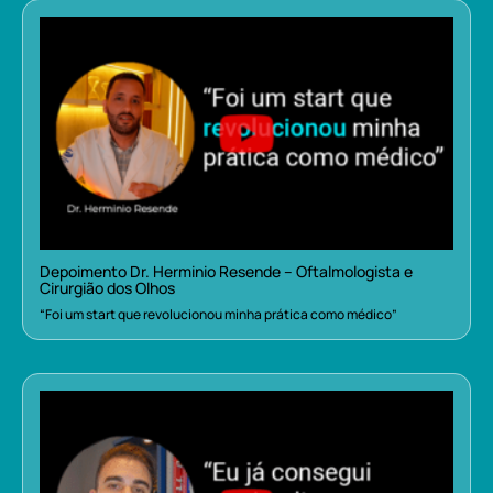
Depoimento Dr. Herminio Resende – Oftalmologista e
Cirurgião dos Olhos
“Foi um start que revolucionou minha prática como médico”