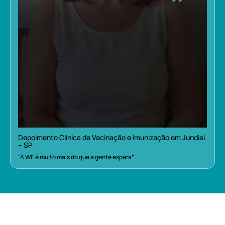
Depoimento Clínica de Vacinação e imunização em Jundiaí
– SP
“A WE é muito mais do que a gente espera”