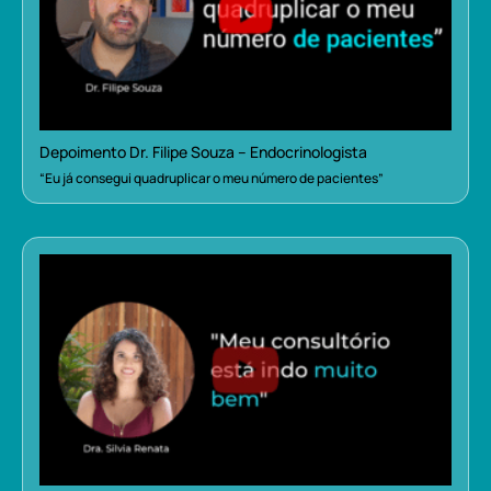
Depoimento Dr. Filipe Souza – Endocrinologista
“Eu já consegui quadruplicar o meu número de pacientes”