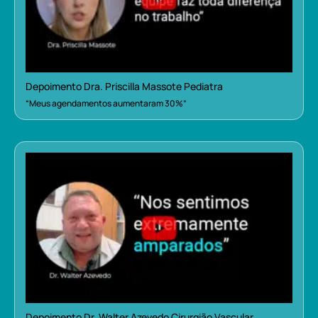
Depoimento Dra. Priscilla Massote Pediatra
“Meus agendamentos aumentaram 30%”
Depoimento Dr. Walter Azevedo Cirurgião Vascular