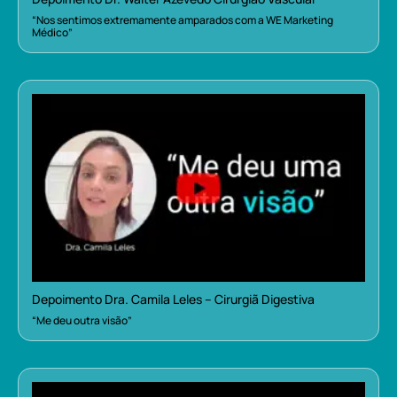
“Nos sentimos extremamente amparados com a WE Marketing
Médico”
Depoimento Dra. Camila Leles – Cirurgiã Digestiva
“Me deu outra visão”