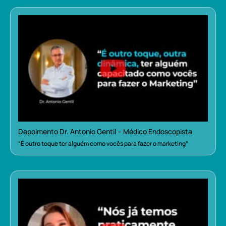
Depoimento Dr. Antonio Gentil – Médico Endoscopista
“É outro toque ter alguém como vocês para fazer o marketing”