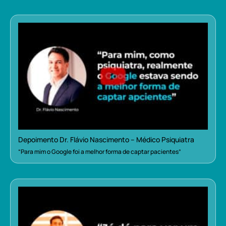
Depoimento Dr. Flávio Nascimento – Médico Psiquiatra
“Para mim o Google foi a melhor forma de captar pacientes”