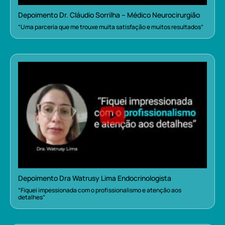
Depoimento Dr. Cláudio Sorrilha – Médico Neurocirurgião
“Uma parceria que me trouxe muita satisfação e muitos resultados”
Depoimento Dra Watrusy Lima Endocrinologista
“Fiquei impessionada com o profissionalismo e atenção aos
detalhes”