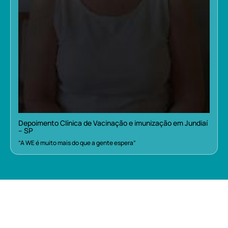
Depoimento Clínica de Vacinação e imunização em Jundiaí
– SP
“A WE é muito mais do que a gente espera”