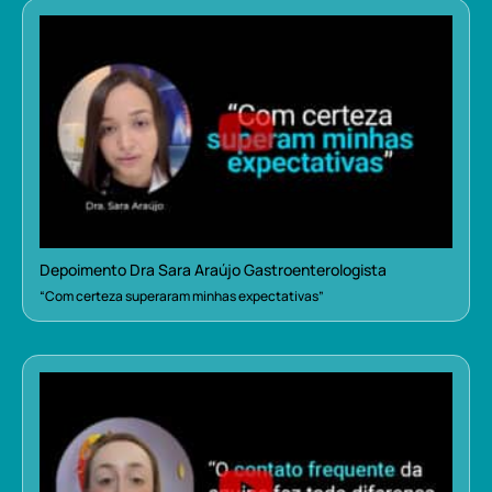
Depoimento Dra Sara Araújo Gastroenterologista
“Com certeza superaram minhas expectativas”