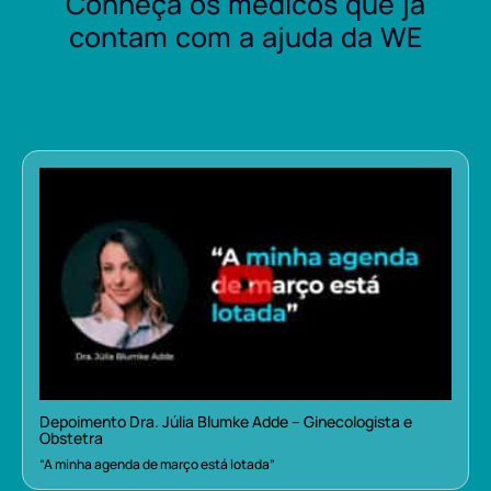
Conheça os médicos que já
contam com a ajuda da WE
Depoimento Dra. Júlia Blumke Adde – Ginecologista e
Obstetra
“A minha agenda de março está lotada”