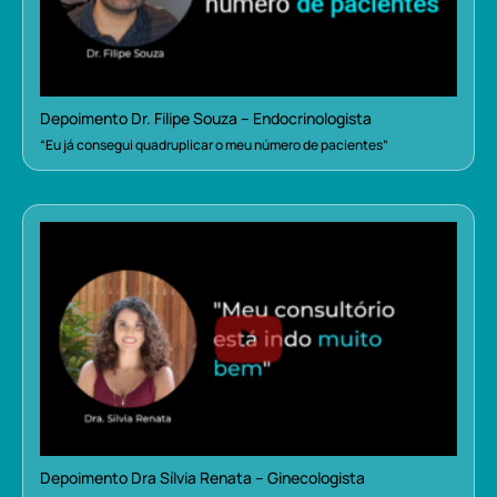
Depoimento Dr. Filipe Souza – Endocrinologista
“Eu já consegui quadruplicar o meu número de pacientes”
Depoimento Dra Sílvia Renata – Ginecologista