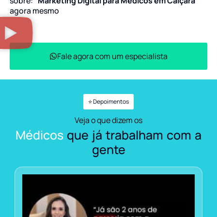
sobre:
“Marketing Digital para Médicos em Caiçara”
agora mesmo
Fale agora com um especialista
⭐ Depoimentos
Veja o que dizem os
Médicos
que já trabalham com a
gente