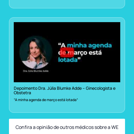
Depoimento Dra. Júlia Blumke Adde – Ginecologista e
Obstetra
“A minha agenda de março está lotada”
Confira a opinião de outros médicos sobre a WE