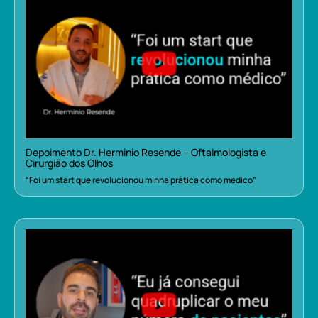
Depoimento Dr. Herminio Resende – Oftalmologista e
Cirurgião dos Olhos
“Foi um start que revolucionou minha prática como médico”