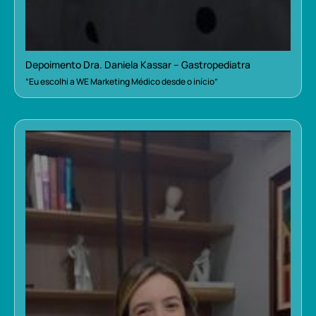
Depoimento Dra. Daniela Kassar – Gastropediatra
“Eu escolhi a WE Marketing Médico desde o início”