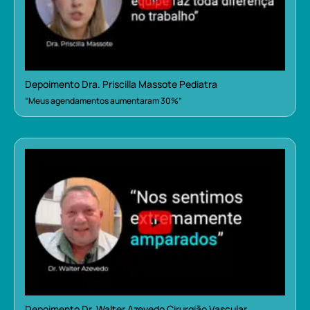
Depoimento Dra. Priscilla Massote Pediatra
“Meus agendamentos aumentaram 30%”
Depoimento Dr. Walter Azevedo Cirurgião Vascular