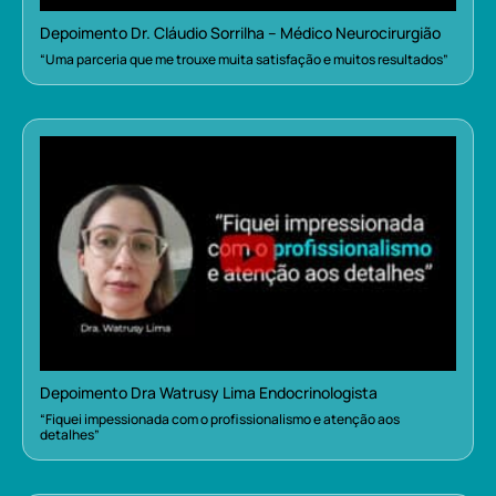
Depoimento Dr. Cláudio Sorrilha – Médico Neurocirurgião
“Uma parceria que me trouxe muita satisfação e muitos resultados”
Depoimento Dra Watrusy Lima Endocrinologista
“Fiquei impessionada com o profissionalismo e atenção aos
detalhes”