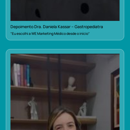
Depoimento Dra. Daniela Kassar – Gastropediatra
“Eu escolhi a WE Marketing Médico desde o início”