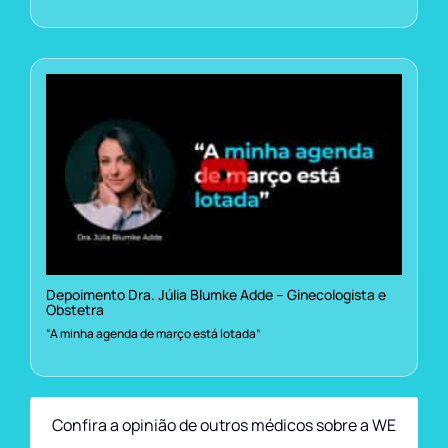
Depoimento Dra. Júlia Blumke Adde – Ginecologista e
Obstetra
“A minha agenda de março está lotada”
Confira a opinião de outros médicos sobre a WE