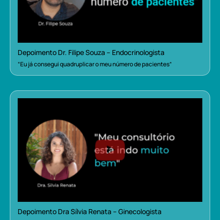
Depoimento Dr. Filipe Souza – Endocrinologista
“Eu já consegui quadruplicar o meu número de pacientes”
Depoimento Dra Sílvia Renata – Ginecologista