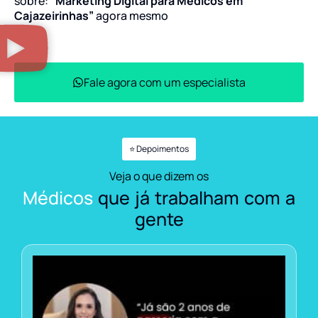
sobre:
“Marketing Digital para Médicos em
Cajazeirinhas”
agora mesmo
Fale agora com um especialista
⭐ Depoimentos
Veja o que dizem os
Médicos
que já trabalham com a
gente