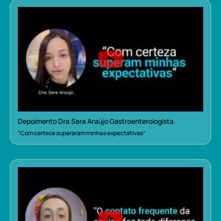
Depoimento Dra Sara Araújo Gastroenterologista
“Com certeza superaram minhas expectativas”