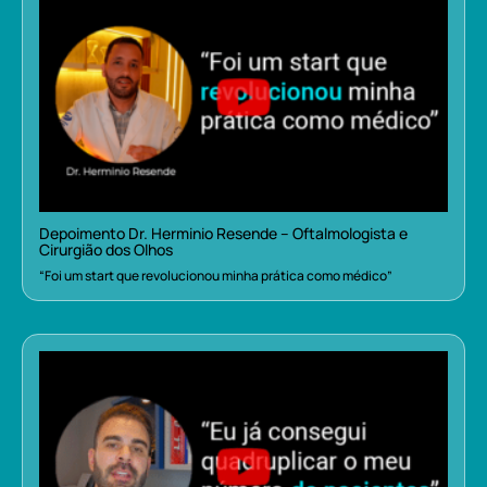
Depoimento Dr. Herminio Resende – Oftalmologista e
Cirurgião dos Olhos
“Foi um start que revolucionou minha prática como médico”