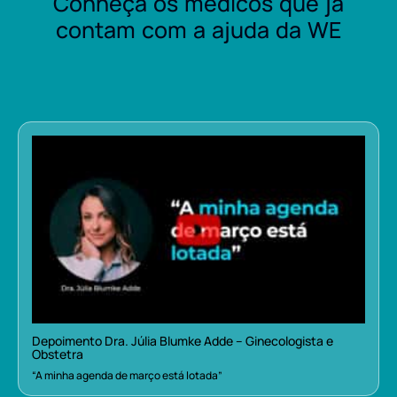
Conheça os médicos que já
contam com a ajuda da WE
Depoimento Dra. Júlia Blumke Adde – Ginecologista e
Obstetra
“A minha agenda de março está lotada”