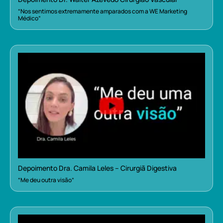
“Nos sentimos extremamente amparados com a WE Marketing
Médico”
Depoimento Dra. Camila Leles – Cirurgiã Digestiva
“Me deu outra visão”