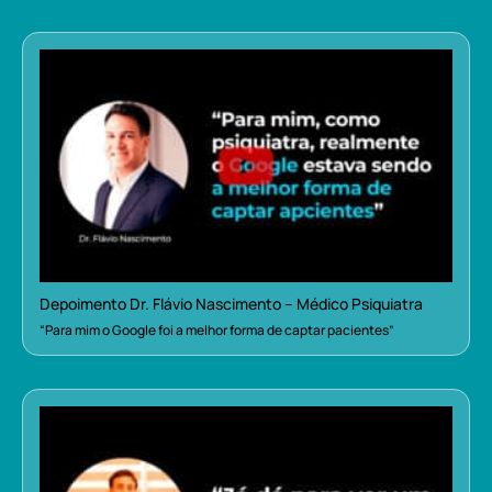
Depoimento Dr. Flávio Nascimento – Médico Psiquiatra
“Para mim o Google foi a melhor forma de captar pacientes”