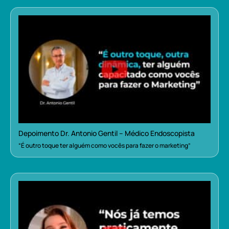
Depoimento Dr. Antonio Gentil – Médico Endoscopista
“É outro toque ter alguém como vocês para fazer o marketing”