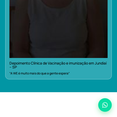
Depoimento Clínica de Vacinação e imunização em Jundiaí
– SP
“A WE é muito mais do que a gente espera”