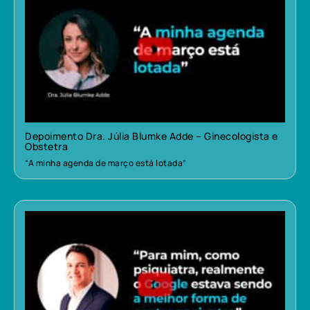
Depoimento Dra. Júlia Blumke Adde – Ginecologista e
Obstetra
“A minha agenda de março está lotada”