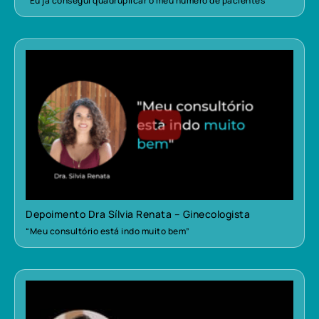
“Eu já consegui quadruplicar o meu número de pacientes”
Depoimento Dra Sílvia Renata – Ginecologista
“Meu consultório está indo muito bem”