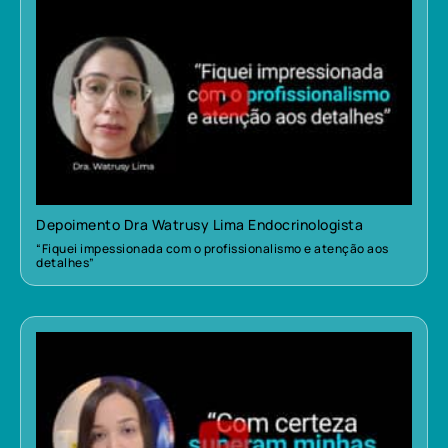
Depoimento Dra Watrusy Lima Endocrinologista
“Fiquei impessionada com o profissionalismo e atenção aos
detalhes”