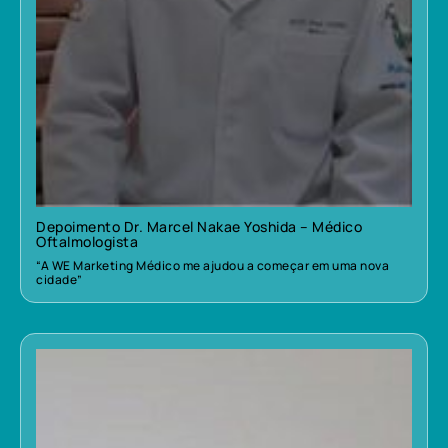
Depoimento Dr. Marcel Nakae Yoshida – Médico
Oftalmologista
“A WE Marketing Médico me ajudou a começar em uma nova
cidade”