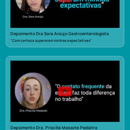
Depoimento Dra Sara Araújo Gastroenterologista
“Com certeza superaram minhas expectativas”
Depoimento Dra. Priscilla Massote Pediatra