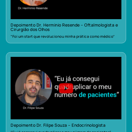
Depoimento Dr. Herminio Resende – Oftalmologista e
Cirurgião dos Olhos
“Foi um start que revolucionou minha prática como médico”
Depoimento Dr. Filipe Souza – Endocrinologista