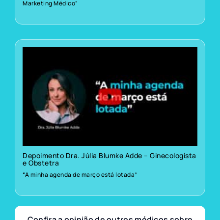
Marketing Médico”
Depoimento Dra. Júlia Blumke Adde – Ginecologista
e Obstetra
“A minha agenda de março está lotada”
Confira a opinião de outros médicos sobre