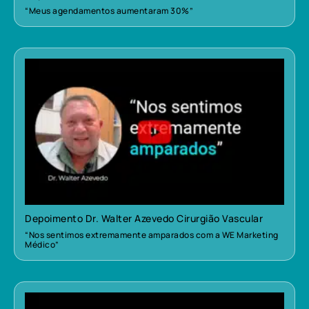
“Meus agendamentos aumentaram 30%”
Depoimento Dr. Walter Azevedo Cirurgião Vascular
“Nos sentimos extremamente amparados com a WE Marketing
Médico”