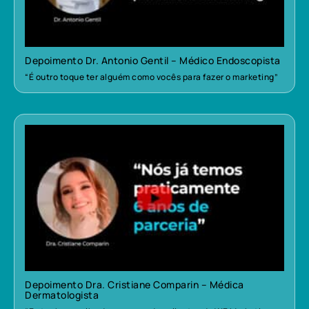
Depoimento Dr. Antonio Gentil – Médico Endoscopista
“É outro toque ter alguém como vocês para fazer o marketing”
Depoimento Dra. Cristiane Comparin – Médica
Dermatologista