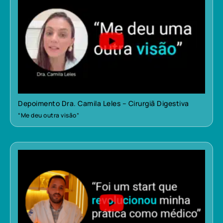
Depoimento Dra. Camila Leles – Cirurgiã Digestiva
“Me deu outra visão”