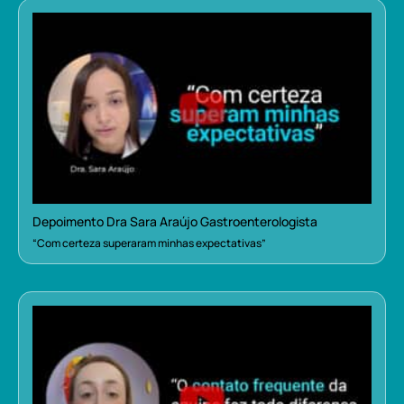
Depoimento Dra Sara Araújo Gastroenterologista
“Com certeza superaram minhas expectativas”