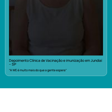
Depoimento Clínica de Vacinação e imunização em Jundiaí
– SP
“A WE é muito mais do que a gente espera”