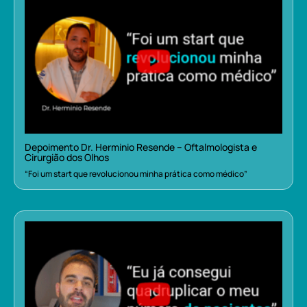
Depoimento Dr. Herminio Resende – Oftalmologista e
Cirurgião dos Olhos
“Foi um start que revolucionou minha prática como médico”