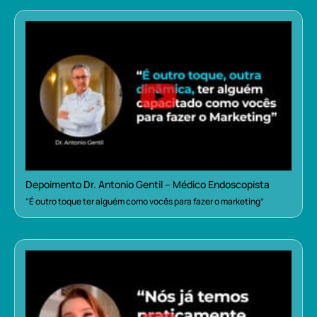
Depoimento Dr. Antonio Gentil – Médico Endoscopista
“É outro toque ter alguém como vocês para fazer o marketing”