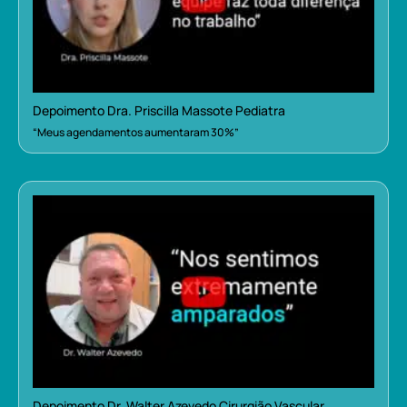
Depoimento Dra. Priscilla Massote Pediatra
“Meus agendamentos aumentaram 30%”
Depoimento Dr. Walter Azevedo Cirurgião Vascular