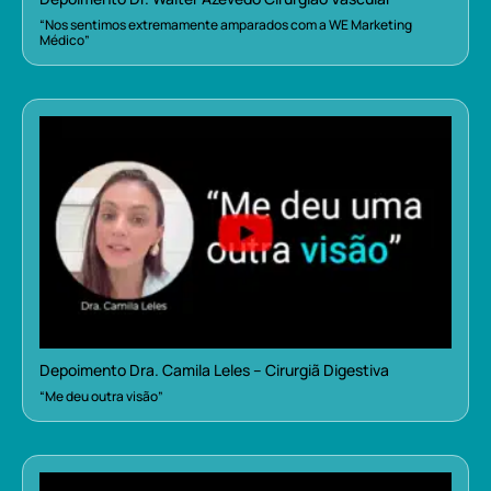
“Nos sentimos extremamente amparados com a WE Marketing
Médico”
Depoimento Dra. Camila Leles – Cirurgiã Digestiva
“Me deu outra visão”