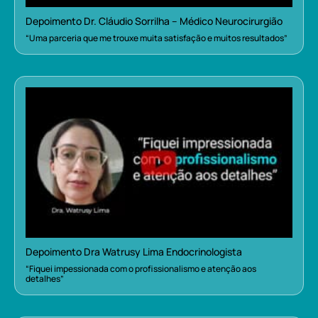
Depoimento Dr. Cláudio Sorrilha – Médico Neurocirurgião
“Uma parceria que me trouxe muita satisfação e muitos resultados”
Depoimento Dra Watrusy Lima Endocrinologista
“Fiquei impessionada com o profissionalismo e atenção aos
detalhes”