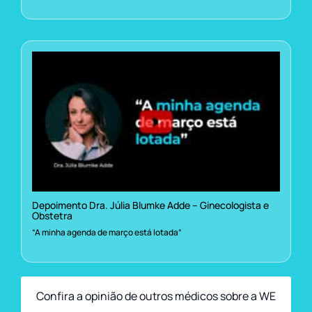
Depoimento Dra. Júlia Blumke Adde – Ginecologista e
Obstetra
“A minha agenda de março está lotada”
Confira a opinião de outros médicos sobre a WE