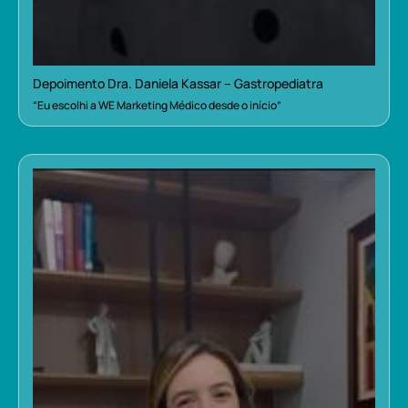
Depoimento Dra. Daniela Kassar – Gastropediatra
“Eu escolhi a WE Marketing Médico desde o início”