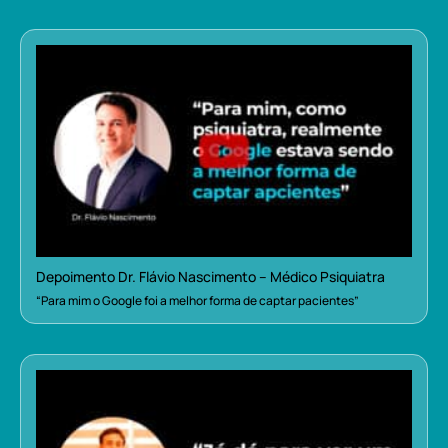
Depoimento Dr. Flávio Nascimento – Médico Psiquiatra
“Para mim o Google foi a melhor forma de captar pacientes”