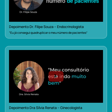
Depoimento Dr. Filipe Souza – Endocrinologista
“Eu já consegui quadruplicar o meu número de pacientes”
Depoimento Dra Sílvia Renata – Ginecologista