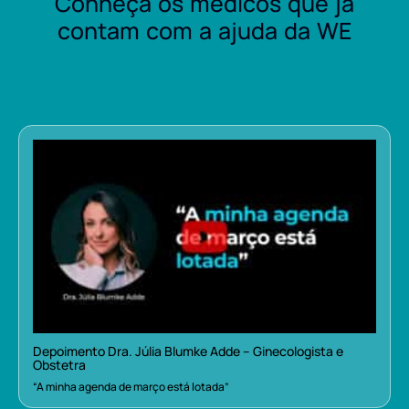
Conheça os médicos que já
contam com a ajuda da WE
Depoimento Dra. Júlia Blumke Adde – Ginecologista e
Obstetra
“A minha agenda de março está lotada”