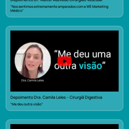
“Nos sentimos extremamente amparados com a WE Marketing
Médico”
Depoimento Dra. Camila Leles – Cirurgiã Digestiva
“Me deu outra visão”