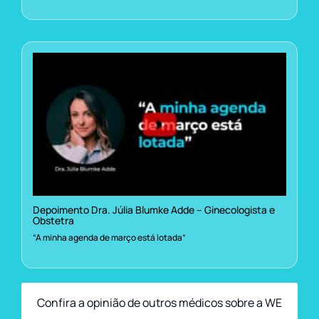
Depoimento Dra. Júlia Blumke Adde – Ginecologista e
Obstetra
“A minha agenda de março está lotada”
Confira a opinião de outros médicos sobre a WE