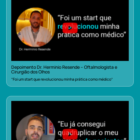
Depoimento Dr. Herminio Resende – Oftalmologista e
Cirurgião dos Olhos
“Foi um start que revolucionou minha prática como médico”