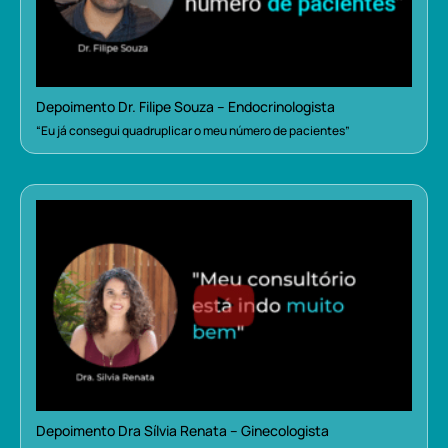
Depoimento Dr. Filipe Souza – Endocrinologista
“Eu já consegui quadruplicar o meu número de pacientes”
Depoimento Dra Sílvia Renata – Ginecologista