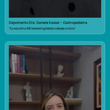
Depoimento Dra. Daniela Kassar – Gastropediatra
“Eu escolhi a WE Marketing Médico desde o início”