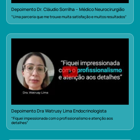
Depoimento Dr. Cláudio Sorrilha – Médico Neurocirurgião
“Uma parceria que me trouxe muita satisfação e muitos resultados”
Depoimento Dra Watrusy Lima Endocrinologista
“Fiquei impessionada com o profissionalismo e atenção aos
detalhes”