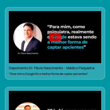
Depoimento Dr. Flávio Nascimento – Médico Psiquiatra
“Para mim o Google foi a melhor forma de captar pacientes”