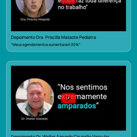
Depoimento Dra. Priscilla Massote Pediatra
“Meus agendamentos aumentaram 30%”
Depoimento Dr. Walter Azevedo Cirurgião Vascular