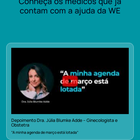
Conheça os médicos que já
contam com a ajuda da WE
Depoimento Dra. Júlia Blumke Adde – Ginecologista e
Obstetra
“A minha agenda de março está lotada”