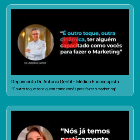
Depoimento Dr. Antonio Gentil – Médico Endoscopista
“É outro toque ter alguém como vocês para fazer o marketing”