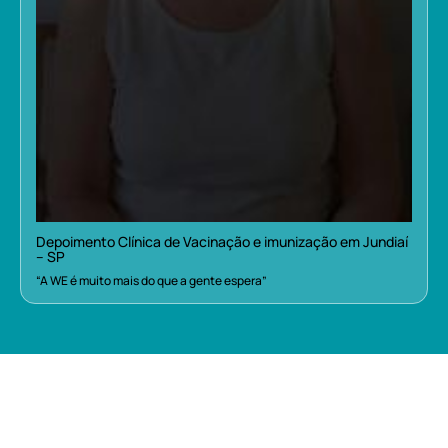
Depoimento Clínica de Vacinação e imunização em Jundiaí
– SP
“A WE é muito mais do que a gente espera”