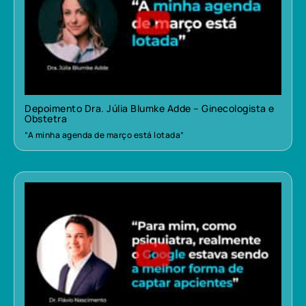
Depoimento Dra. Júlia Blumke Adde – Ginecologista e
Obstetra
“A minha agenda de março está lotada”