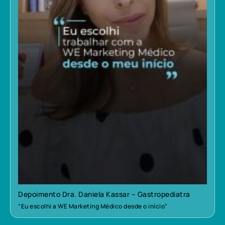
Depoimento Dra. Daniela Kassar – Gastropediatra
“Eu escolhi a WE Marketing Médico desde o início”