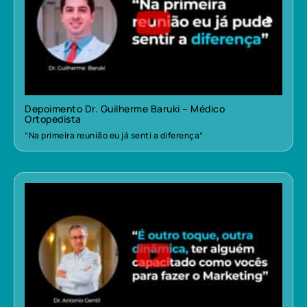
Depoimento Dr. Guilherme Baruki – Médico
Ortopedista
“Na primeira reunião eu já senti a diferença”