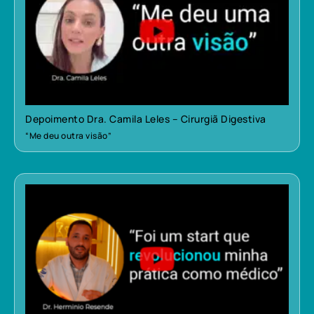
Depoimento Dra. Camila Leles – Cirurgiã Digestiva
“Me deu outra visão”