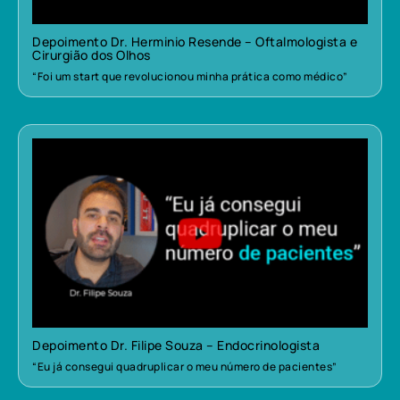
Depoimento Dr. Herminio Resende – Oftalmologista e
Cirurgião dos Olhos
“Foi um start que revolucionou minha prática como médico”
Depoimento Dr. Filipe Souza – Endocrinologista
“Eu já consegui quadruplicar o meu número de pacientes”