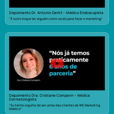
Depoimento Dr. Antonio Gentil – Médico Endoscopista
“É outro toque ter alguém como vocês para fazer o marketing”
Depoimento Dra. Cristiane Comparin – Médica
Dermatologista
“Eu tenho orgulho de ser umas das clientes da WE Marketing
Médico”