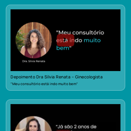
Depoimento Dra Sílvia Renata – Ginecologista
“Meu consultório está indo muito bem”