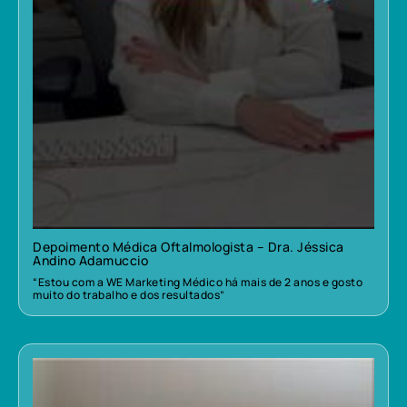
Depoimento Médica Oftalmologista – Dra. Jéssica
Andino Adamuccio
“Estou com a WE Marketing Médico há mais de 2 anos e gosto
muito do trabalho e dos resultados”