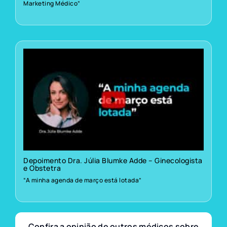
Marketing Médico”
Depoimento Dra. Júlia Blumke Adde – Ginecologista
e Obstetra
“A minha agenda de março está lotada”
Confira a opinião de outros médicos sobre