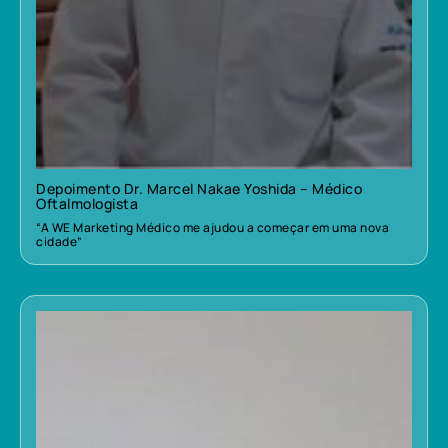
Depoimento Dr. Marcel Nakae Yoshida – Médico
Oftalmologista
“A WE Marketing Médico me ajudou a começar em uma nova
cidade”