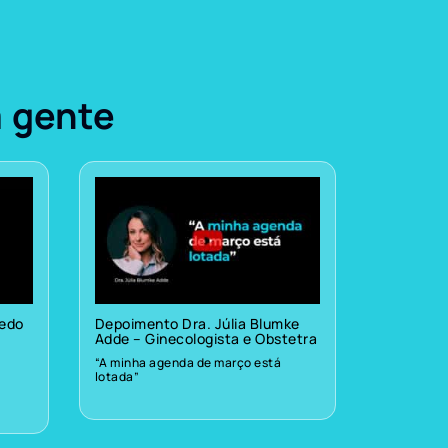
a gente
vedo
Depoimento Dra. Júlia Blumke
Adde – Ginecologista e Obstetra
“A minha agenda de março está
lotada”