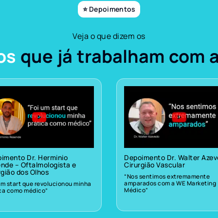
⭐ Depoimentos
Veja o que dizem os
os
que já trabalham com 
imento Dr. Herminio
Depoimento Dr. Walter Aze
nde – Oftalmologista e
Cirurgião Vascular
rgião dos Olhos
“Nos sentimos extremamente
amparados com a WE Marketing
um start que revolucionou minha
Médico”
ica como médico”