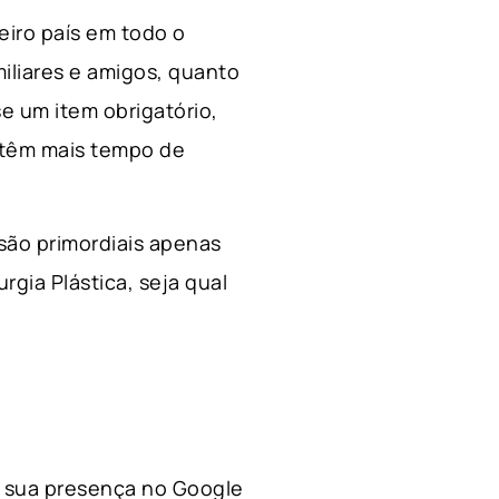
ceiro país em todo o
miliares e amigos, quanto
e um item obrigatório,
 têm mais tempo de
 são primordiais apenas
rgia Plástica, s
eja qual
 a sua presença no Google