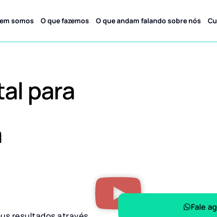
em somos
O que fazemos
O que andam falando sobre nós
Cu
tal para
a
Fale a
eus resultados através