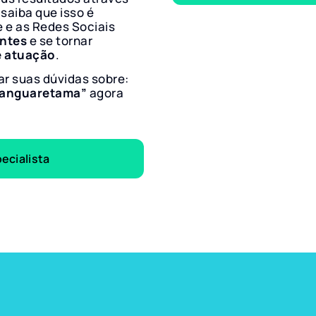
 saiba que isso é
e e as Redes Sociais
entes
e se tornar
e atuação
.
ar suas dúvidas sobre:
 Canguaretama”
agora
ecialista