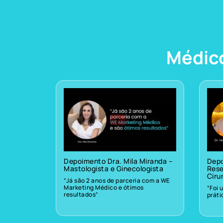
Médic
Depoimento Dra. Mila Miranda –
Depo
Mastologista e Ginecologista
Rese
Ciru
“Já são 2 anos de parceria com a WE
Marketing Médico e ótimos
“Foi 
resultados”
prát