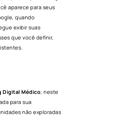
ocê aparece para seus
Google, quando
egue exibir suas
ses que você definir,
xistentes.
 Digital Médico
; neste
hada para sua
tunidades não exploradas