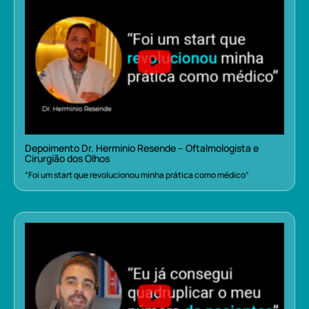
Depoimento Dr. Herminio Resende – Oftalmologista e
Cirurgião dos Olhos
“Foi um start que revolucionou minha prática como médico”