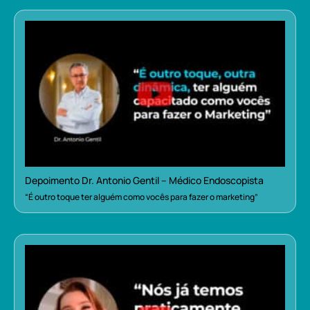
Depoimento Dr. Antonio Gentil – Médico Endoscopista
“É outro toque ter alguém como vocês para fazer o marketing”