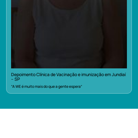
Depoimento Clínica de Vacinação e imunização em Jundiaí
– SP
“A WE é muito mais do que a gente espera”