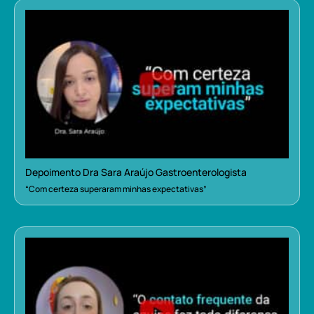
Depoimento Dra Sara Araújo Gastroenterologista
“Com certeza superaram minhas expectativas”