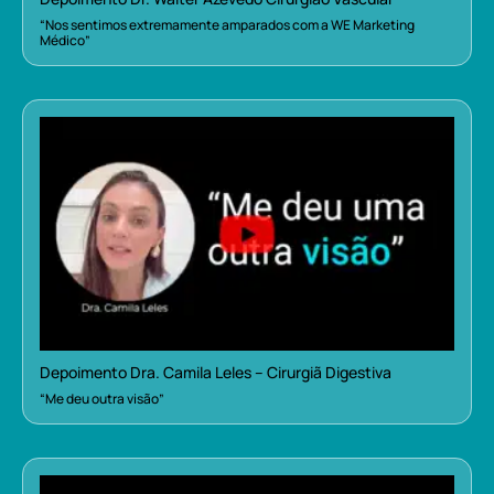
“Nos sentimos extremamente amparados com a WE Marketing
Médico”
Depoimento Dra. Camila Leles – Cirurgiã Digestiva
“Me deu outra visão”