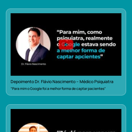
Depoimento Dr. Flávio Nascimento – Médico Psiquiatra
“Para mim o Google foi a melhor forma de captar pacientes”