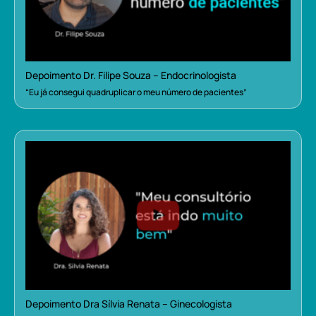
Depoimento Dr. Filipe Souza – Endocrinologista
“Eu já consegui quadruplicar o meu número de pacientes”
Depoimento Dra Sílvia Renata – Ginecologista