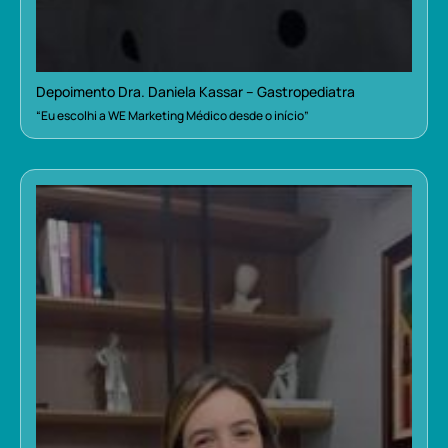
Depoimento Dra. Daniela Kassar – Gastropediatra
“Eu escolhi a WE Marketing Médico desde o início”