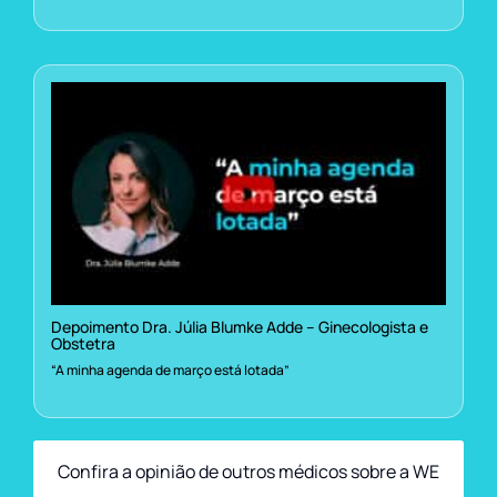
Depoimento Dra. Júlia Blumke Adde – Ginecologista e
Obstetra
“A minha agenda de março está lotada”
Confira a opinião de outros médicos sobre a WE