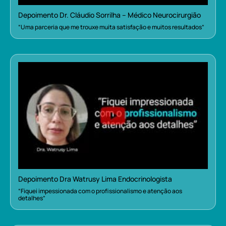
Depoimento Dr. Cláudio Sorrilha – Médico Neurocirurgião
“Uma parceria que me trouxe muita satisfação e muitos resultados”
Depoimento Dra Watrusy Lima Endocrinologista
“Fiquei impessionada com o profissionalismo e atenção aos
detalhes”