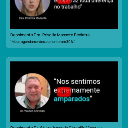
Depoimento Dra. Priscilla Massote Pediatra
“Meus agendamentos aumentaram 30%”
Depoimento Dr. Walter Azevedo Cirurgião Vascular