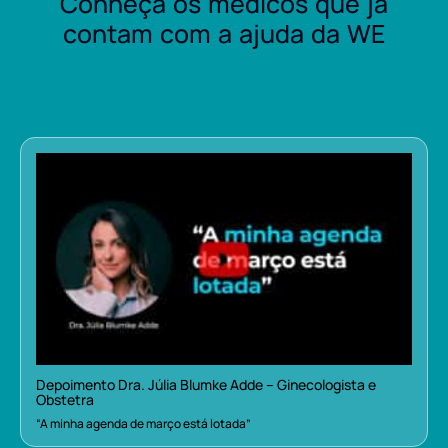
Conheça os médicos que já
contam com a ajuda da WE
Depoimento Dra. Júlia Blumke Adde – Ginecologista e
Obstetra
“A minha agenda de março está lotada”