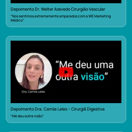
Depoimento Dr. Walter Azevedo Cirurgião Vascular
“Nos sentimos extremamente amparados com a WE Marketing
Médico”
Depoimento Dra. Camila Leles – Cirurgiã Digestiva
“Me deu outra visão”