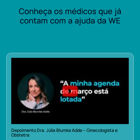
Conheça os médicos que já
contam com a ajuda da WE
Depoimento Dra. Júlia Blumke Adde – Ginecologista e
Obstetra