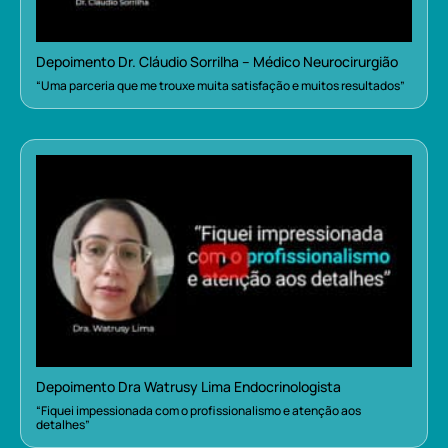
Depoimento Dr. Cláudio Sorrilha – Médico Neurocirurgião
“Uma parceria que me trouxe muita satisfação e muitos resultados”
Depoimento Dra Watrusy Lima Endocrinologista
“Fiquei impessionada com o profissionalismo e atenção aos
detalhes”