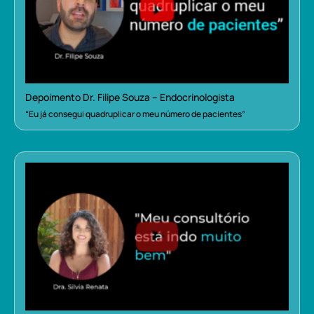
Depoimento Dr. Filipe Souza – Endocrinologista
“Eu já consegui quadruplicar o meu número de pacientes”