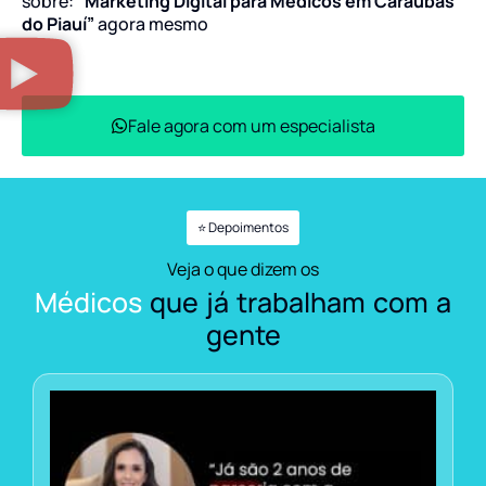
sobre:
“Marketing Digital para Médicos em Caraúbas
do Piauí”
agora mesmo
Fale agora com um especialista
⭐ Depoimentos
Veja o que dizem os
Médicos
que já trabalham com a
gente