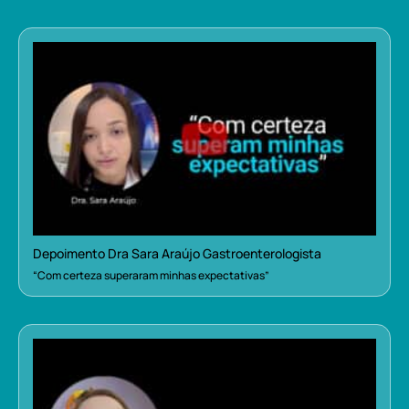
Depoimento Dra Sara Araújo Gastroenterologista
“Com certeza superaram minhas expectativas”