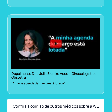
Depoimento Dra. Júlia Blumke Adde – Ginecologista e
Obstetra
“A minha agenda de março está lotada”
Confira a opinião de outros médicos sobre a WE