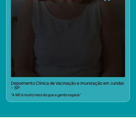
Depoimento Clínica de Vacinação e imunização em Jundiaí
– SP
“A WE é muito mais do que a gente espera”