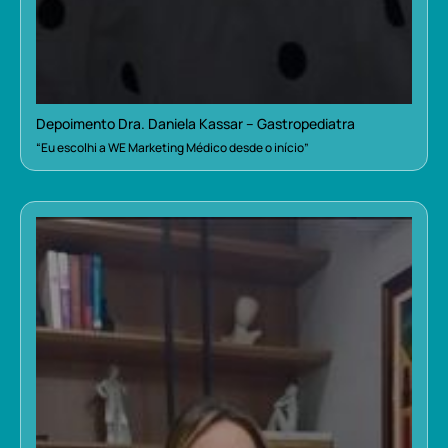
Depoimento Dra. Daniela Kassar – Gastropediatra
“Eu escolhi a WE Marketing Médico desde o início”