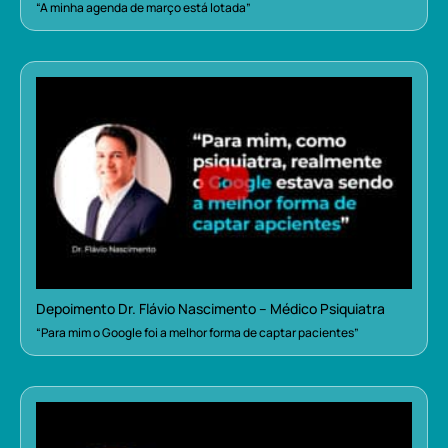
“A minha agenda de março está lotada”
Depoimento Dr. Flávio Nascimento – Médico Psiquiatra
“Para mim o Google foi a melhor forma de captar pacientes”