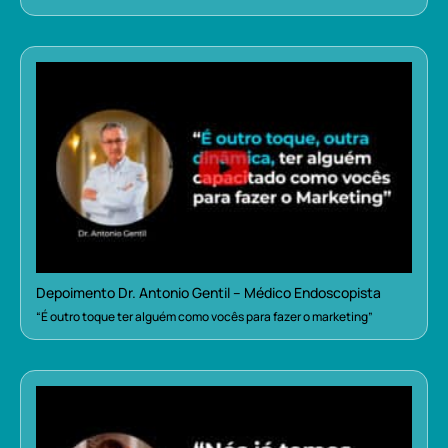
Depoimento Dr. Antonio Gentil – Médico Endoscopista
“É outro toque ter alguém como vocês para fazer o marketing”