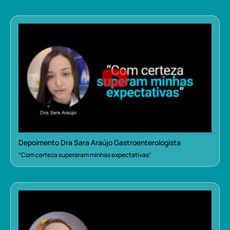
Depoimento Dra Sara Araújo Gastroenterologista
“Com certeza superaram minhas expectativas”