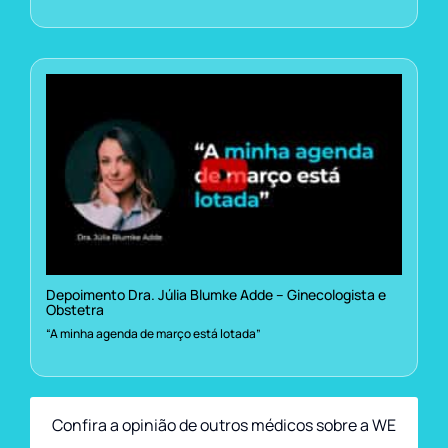
Depoimento Dra. Júlia Blumke Adde – Ginecologista e
Obstetra
“A minha agenda de março está lotada”
Confira a opinião de outros médicos sobre a WE