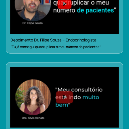
Depoimento Dr. Filipe Souza – Endocrinologista
“Eu já consegui quadruplicar o meu número de pacientes”