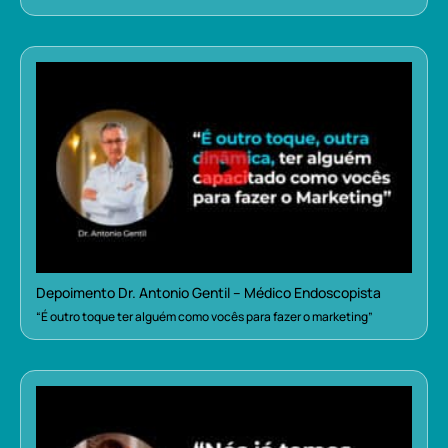
Depoimento Dr. Antonio Gentil – Médico Endoscopista
“É outro toque ter alguém como vocês para fazer o marketing”