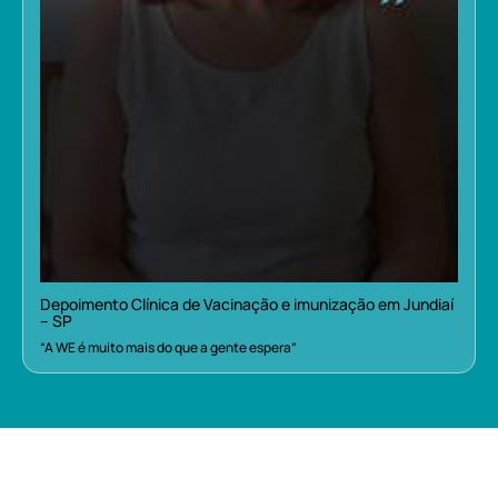
Depoimento Clínica de Vacinação e imunização em Jundiaí
– SP
“A WE é muito mais do que a gente espera”