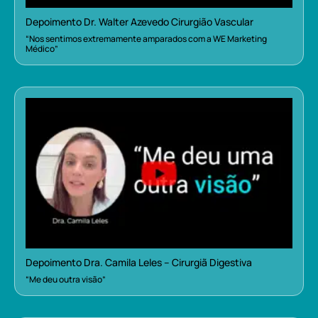
Depoimento Dr. Walter Azevedo Cirurgião Vascular
“Nos sentimos extremamente amparados com a WE Marketing
Médico”
Depoimento Dra. Camila Leles – Cirurgiã Digestiva
“Me deu outra visão”