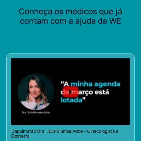
Conheça os médicos que já
contam com a ajuda da WE
Depoimento Dra. Júlia Blumke Adde – Ginecologista e
Obstetra