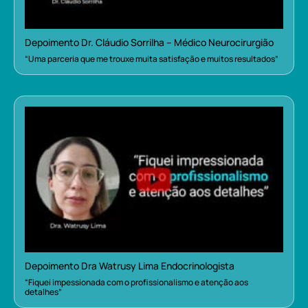
Depoimento Dr. Cláudio Sorrilha – Médico Neurocirurgião
“Uma parceria que me trouxe muita satisfação e muitos resultados”
Depoimento Dra Watrusy Lima Endocrinologista
“Fiquei impessionada com o profissionalismo e atenção aos
detalhes”