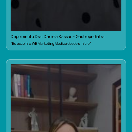
Depoimento Dra. Daniela Kassar – Gastropediatra
“Eu escolhi a WE Marketing Médico desde o início”