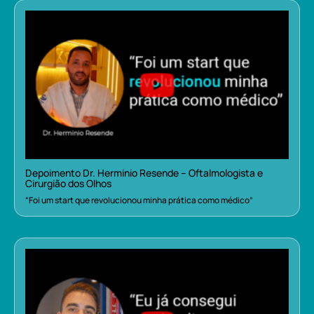
Depoimento Dr. Herminio Resende – Oftalmologista e
Cirurgião dos Olhos
“Foi um start que revolucionou minha prática como médico”