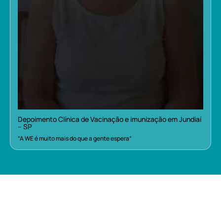
Depoimento Clínica de Vacinação e imunização em Jundiaí
– SP
“A WE é muito mais do que a gente espera”