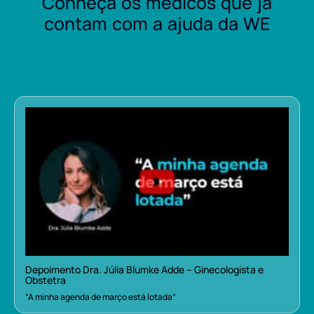
Conheça os médicos que já
contam com a ajuda da WE
Depoimento Dra. Júlia Blumke Adde – Ginecologista e
Obstetra
“A minha agenda de março está lotada”