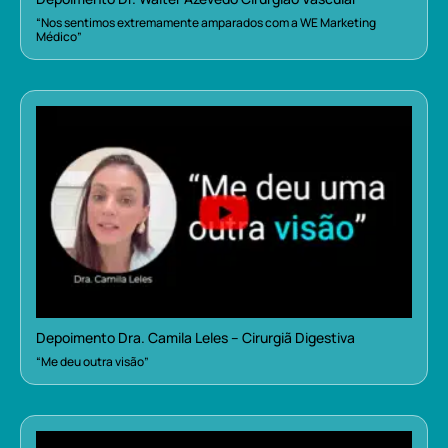
“Nos sentimos extremamente amparados com a WE Marketing
Médico”
Depoimento Dra. Camila Leles – Cirurgiã Digestiva
“Me deu outra visão”