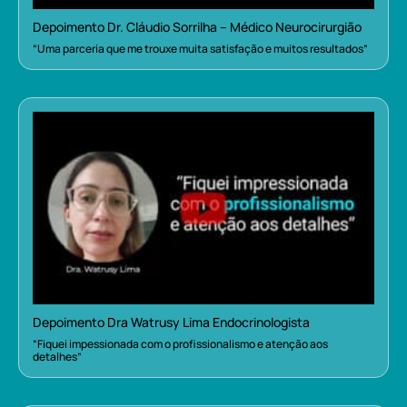
Depoimento Dr. Cláudio Sorrilha – Médico Neurocirurgião
“Uma parceria que me trouxe muita satisfação e muitos resultados”
Depoimento Dra Watrusy Lima Endocrinologista
“Fiquei impessionada com o profissionalismo e atenção aos
detalhes”