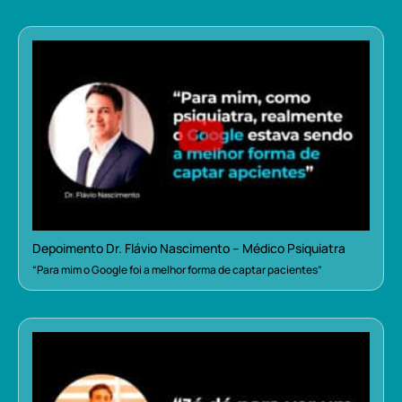
Depoimento Dr. Flávio Nascimento – Médico Psiquiatra
“Para mim o Google foi a melhor forma de captar pacientes”