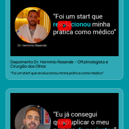
Depoimento Dr. Herminio Resende – Oftalmologista e
Cirurgião dos Olhos
“Foi um start que revolucionou minha prática como médico”