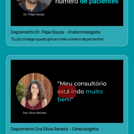
Depoimento Dr. Filipe Souza – Endocrinologista
“Eu já consegui quadruplicar o meu número de pacientes”
Depoimento Dra Sílvia Renata – Ginecologista