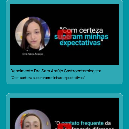
Depoimento Dra Sara Araújo Gastroenterologista
“Com certeza superaram minhas expectativas”