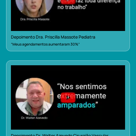
Depoimento Dra. Priscilla Massote Pediatra
“Meus agendamentos aumentaram 30%”
Depoimento Dr. Walter Azevedo Cirurgião Vascular