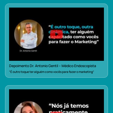
Depoimento Dr. Antonio Gentil – Médico Endoscopista
“É outro toque ter alguém como vocês para fazer o marketing”