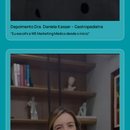
Depoimento Dra. Daniela Kassar – Gastropediatra
“Eu escolhi a WE Marketing Médico desde o início”