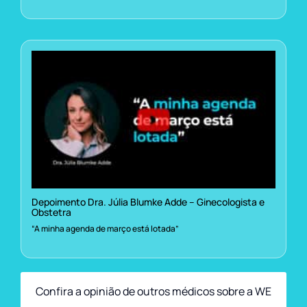
Depoimento Dra. Júlia Blumke Adde – Ginecologista e
Obstetra
“A minha agenda de março está lotada”
Confira a opinião de outros médicos sobre a WE