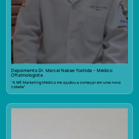
Depoimento Dr. Marcel Nakae Yoshida – Médico
Oftalmologista
“A WE Marketing Médico me ajudou a começar em uma nova
cidade”