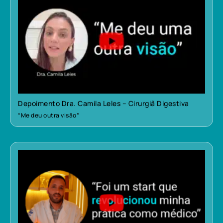
Depoimento Dra. Camila Leles – Cirurgiã Digestiva
“Me deu outra visão”