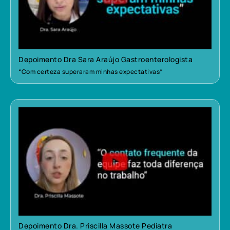
Depoimento Dra Sara Araújo Gastroenterologista
“Com certeza superaram minhas expectativas”
Depoimento Dra. Priscilla Massote Pediatra