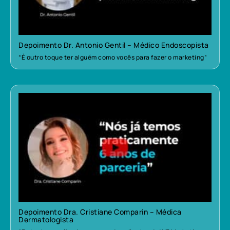
Depoimento Dr. Antonio Gentil – Médico Endoscopista
“É outro toque ter alguém como vocês para fazer o marketing”
Depoimento Dra. Cristiane Comparin – Médica
Dermatologista