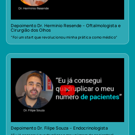
Depoimento Dr. Herminio Resende – Oftalmologista e
Cirurgião dos Olhos
“Foi um start que revolucionou minha prática como médico”
Depoimento Dr. Filipe Souza – Endocrinologista