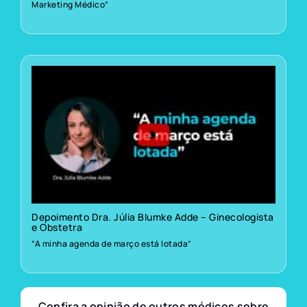
Marketing Médico”
Depoimento Dra. Júlia Blumke Adde – Ginecologista
e Obstetra
“A minha agenda de março está lotada”
Confira a opinião de outros médicos sobre