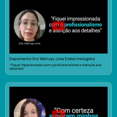
Depoimento Dra Watrusy Lima Endocrinologista
“Fiquei impessionada com o profissionalismo e atenção aos
detalhes”