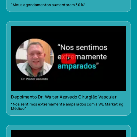
“Meus agendamentos aumentaram 30%”
Depoimento Dr. Walter Azevedo Cirurgião Vascular
“Nos sentimos extremamente amparados com a WE Marketing
Médico”