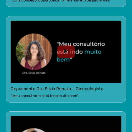
“Eu já consegui quadruplicar o meu número de pacientes”
Depoimento Dra Sílvia Renata – Ginecologista
“Meu consultório está indo muito bem”