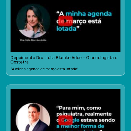
Depoimento Dra. Júlia Blumke Adde – Ginecologista e
Obstetra
“A minha agenda de março está lotada”