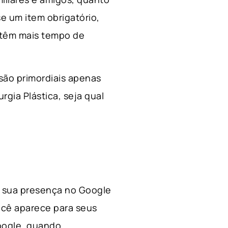
e um item obrigatório,
 têm mais tempo de
 são primordiais apenas
rgia Plástica, s
eja qual
 a sua presença no Google
ocê aparece para seus
Google, quando