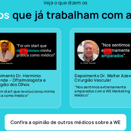
Veja o que dizem os
os
que já trabalham com 
imento Dr. Herminio
Depoimento Dr. Walter Aze
nde – Oftalmologista e
Cirurgião Vascular
rgião dos Olhos
“Nos sentimos extremamente
amparados com a WE Marketing
um start que revolucionou minha
Médico”
ica como médico”
Confira a opinião de outros médicos sobre a WE