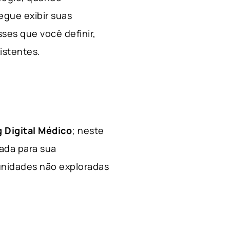
egue exibir suas
ses que você definir,
xistentes.
 Digital Médico
; neste
hada para sua
tunidades não exploradas