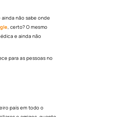
e ainda não sabe onde
gle
, certo? O mesmo
édica e ainda não
ece para as pessoas no
ceiro país em todo o
miliares e amigos, quanto