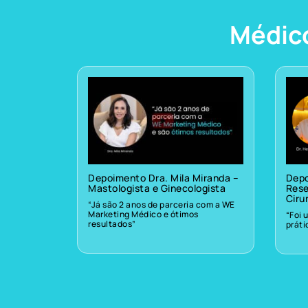
Médic
Depoimento Dra. Mila Miranda –
Depo
Mastologista e Ginecologista
Rese
Ciru
“Já são 2 anos de parceria com a WE
Marketing Médico e ótimos
“Foi 
resultados”
prát