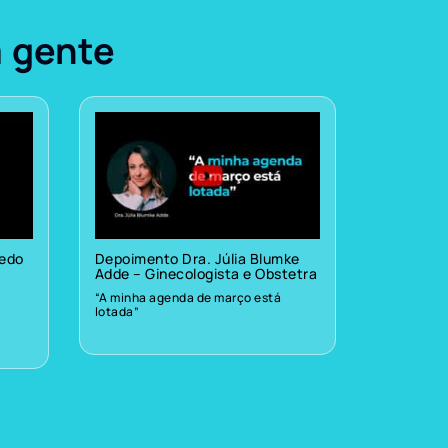
a gente
vedo
Depoimento Dra. Júlia Blumke
Adde – Ginecologista e Obstetra
“A minha agenda de março está
lotada”