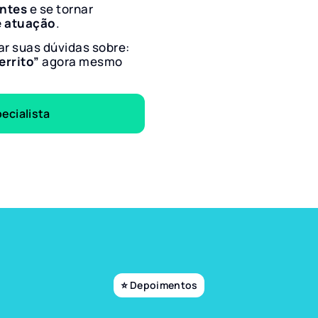
entes
e se tornar
e atuação
.
ar suas dúvidas sobre:
errito”
agora mesmo
ecialista
⭐ Depoimentos