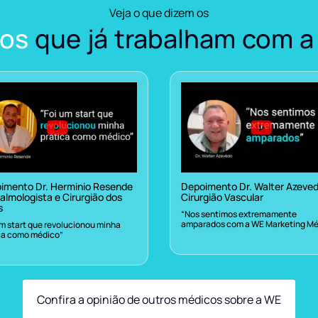
Veja o que dizem os
os
que já trabalham com a
imento Dr. Herminio Resende
Depoimento Dr. Walter Azeve
almologista e Cirurgião dos
Cirurgião Vascular
s
“Nos sentimos extremamente
amparados com a WE Marketing Mé
um start que revolucionou minha
ca como médico”
Confira a opinião de outros médicos sobre a WE