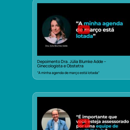
Depoimento Dra. Júlia Blumke Adde –
Ginecologista e Obstetra
“A minha agenda de março está lotada”