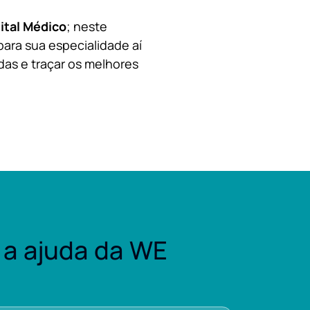
ital Médico
; neste
para sua especialidade aí
das e traçar os melhores
a ajuda da WE