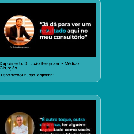
Depoimento Dr. João Bergmann – Médico
Cirurgião
“Depoimento Dr. João Bergmann”