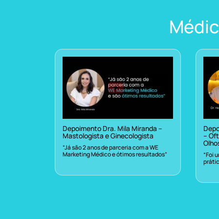
Médic
Depoimento Dra. Mila Miranda –
Depo
Mastologista e Ginecologista
– Oft
Olho
“Já são 2 anos de parceria com a WE
Marketing Médico e ótimos resultados”
“Foi 
práti