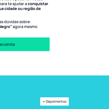
para te ajudar a
conquistar
ua cidade ou região de
uas dúvidas sobre:
 Negro”
agora mesmo
ecialista
⭐ Depoimentos