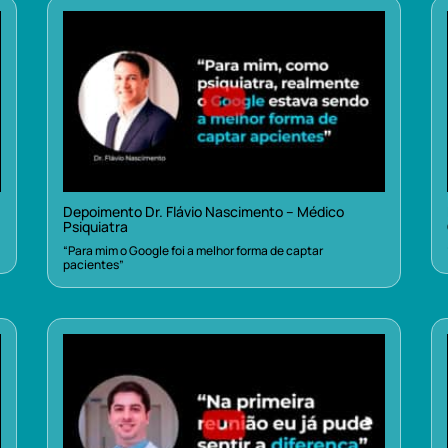
Depoimento Dr. Flávio Nascimento – Médico
Psiquiatra
“Para mim o Google foi a melhor forma de captar
pacientes”