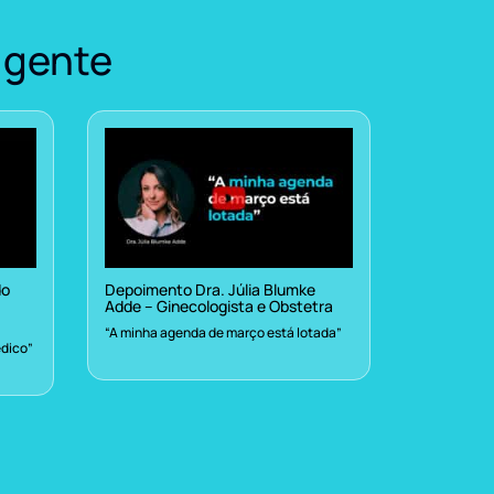
 gente
do
Depoimento Dra. Júlia Blumke
Adde – Ginecologista e Obstetra
“A minha agenda de março está lotada”
dico”