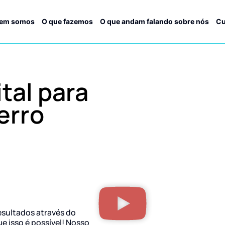
em somos
O que fazemos
O que andam falando sobre nós
Cu
tal para
erro
esultados através do
ue isso é possível! Nosso