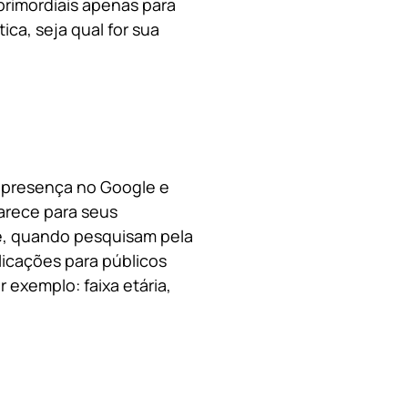
primordiais apenas para
ica, s
eja qual for sua
a presença no Google e
arece para seus
le, quando pesquisam pela
licações para públicos
 exemplo: faixa etária,