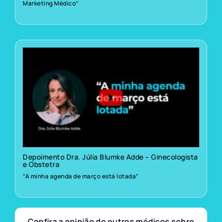
Marketing Médico”
Depoimento Dra. Júlia Blumke Adde – Ginecologista
e Obstetra
“A minha agenda de março está lotada”
Confira a opinião de outros médicos sobre