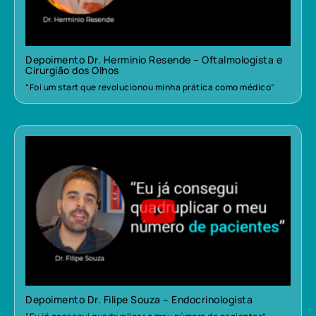
Depoimento Dr. Herminio Resende – Oftalmologista e
Cirurgião dos Olhos
“Foi um start que revolucionou minha prática como médico”
Depoimento Dr. Filipe Souza – Endocrinologista