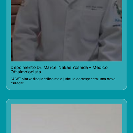
Depoimento Dr. Marcel Nakae Yoshida – Médico
Oftalmologista
“A WE Marketing Médico me ajudou a começar em uma nova
cidade”