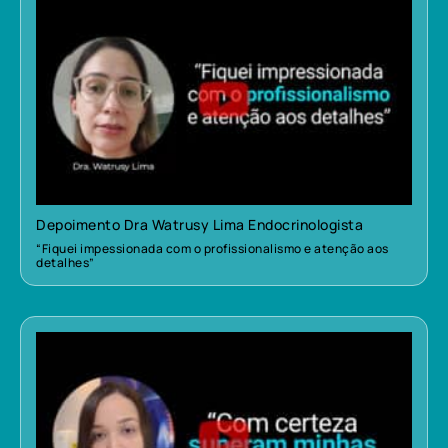
Depoimento Dra Watrusy Lima Endocrinologista
“Fiquei impessionada com o profissionalismo e atenção aos
detalhes”