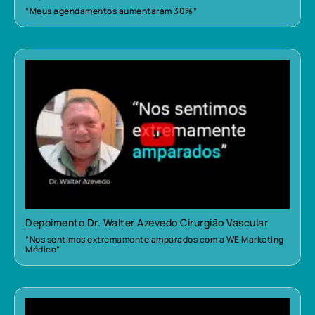
“Meus agendamentos aumentaram 30%”
Depoimento Dr. Walter Azevedo Cirurgião Vascular
“Nos sentimos extremamente amparados com a WE Marketing
Médico”