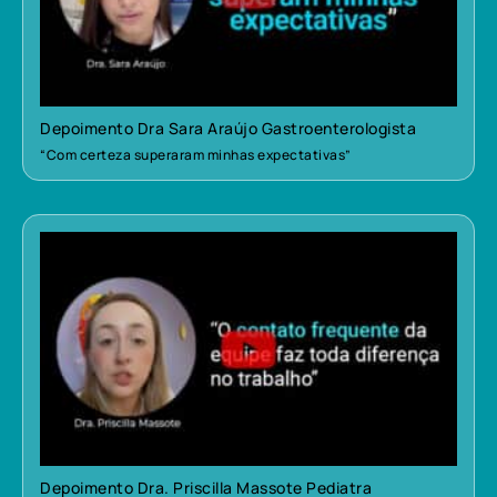
Depoimento Dra Sara Araújo Gastroenterologista
“Com certeza superaram minhas expectativas”
Depoimento Dra. Priscilla Massote Pediatra