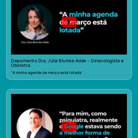
Depoimento Dra. Júlia Blumke Adde – Ginecologista e
Obstetra
“A minha agenda de março está lotada”