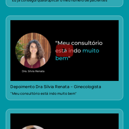
“Eu já consegui quadruplicar o meu número de pacientes”
Depoimento Dra Sílvia Renata – Ginecologista
“Meu consultório está indo muito bem”