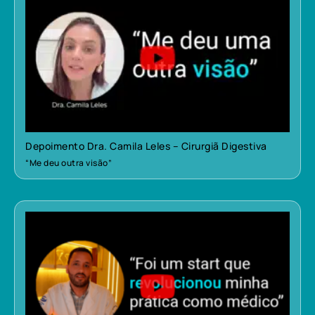
Depoimento Dra. Camila Leles – Cirurgiã Digestiva
“Me deu outra visão”