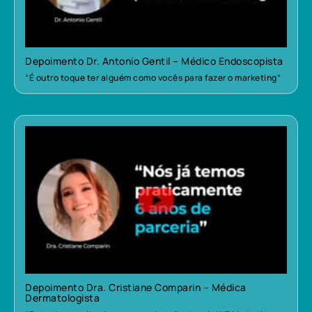
Depoimento Dr. Antonio Gentil – Médico Endoscopista
“É outro toque ter alguém como vocês para fazer o marketing”
Depoimento Dra. Cristiane Comparin – Médica
Dermatologista