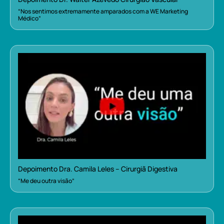
“Nos sentimos extremamente amparados com a WE Marketing
Médico”
Depoimento Dra. Camila Leles – Cirurgiã Digestiva
“Me deu outra visão”