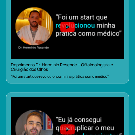
Depoimento Dr. Herminio Resende – Oftalmologista e
Cirurgião dos Olhos
“Foi um start que revolucionou minha prática como médico”