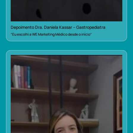
Depoimento Dra. Daniela Kassar – Gastropediatra
“Eu escolhi a WE Marketing Médico desde o início”