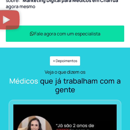
sobre:
“Marketing Digital para Médicos em Charrua”
agora mesmo
Fale agora com um especialista
⭐ Depoimentos
Veja o que dizem os
Médicos
que já trabalham com a
gente