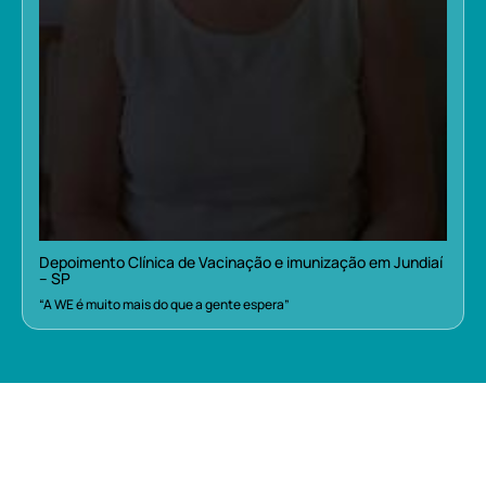
Depoimento Clínica de Vacinação e imunização em Jundiaí
– SP
“A WE é muito mais do que a gente espera”