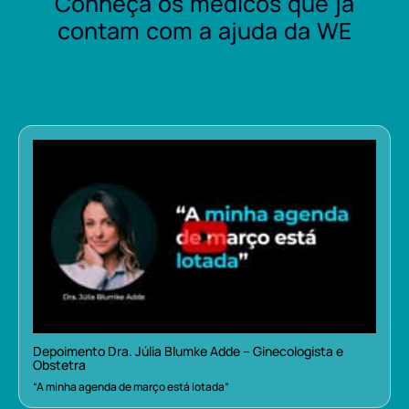
Conheça os médicos que já
contam com a ajuda da WE
Depoimento Dra. Júlia Blumke Adde – Ginecologista e
Obstetra
“A minha agenda de março está lotada”