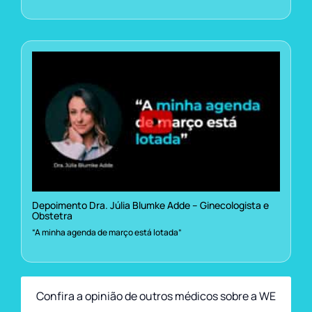
Depoimento Dra. Júlia Blumke Adde – Ginecologista e
Obstetra
“A minha agenda de março está lotada”
Confira a opinião de outros médicos sobre a WE