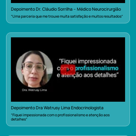
Depoimento Dr. Cláudio Sorrilha – Médico Neurocirurgião
“Uma parceria que me trouxe muita satisfação e muitos resultados”
Depoimento Dra Watrusy Lima Endocrinologista
“Fiquei impessionada com o profissionalismo e atenção aos
detalhes”