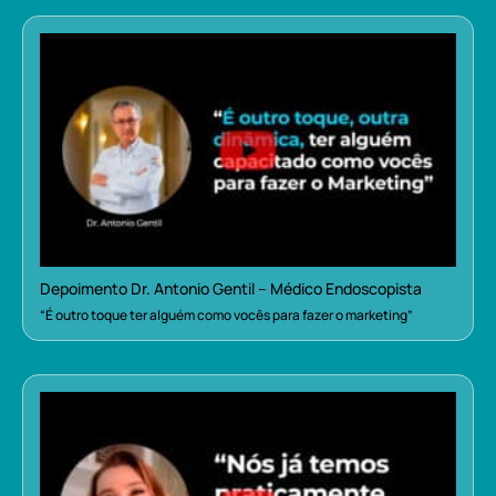
Depoimento Dr. Antonio Gentil – Médico Endoscopista
“É outro toque ter alguém como vocês para fazer o marketing”