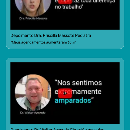
Depoimento Dra. Priscilla Massote Pediatra
“Meus agendamentos aumentaram 30%”
Depoimento Dr. Walter Azevedo Cirurgião Vascular