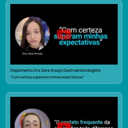
Depoimento Dra Sara Araújo Gastroenterologista
“Com certeza superaram minhas expectativas”