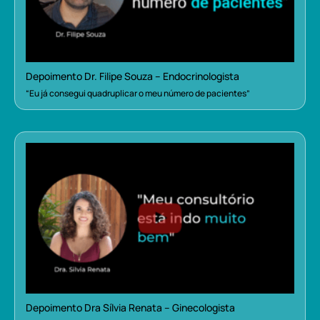
Depoimento Dr. Filipe Souza – Endocrinologista
“Eu já consegui quadruplicar o meu número de pacientes”
Depoimento Dra Sílvia Renata – Ginecologista