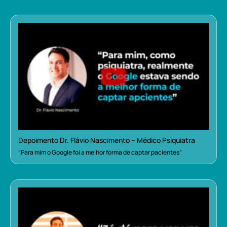
Depoimento Dr. Flávio Nascimento – Médico Psiquiatra
“Para mim o Google foi a melhor forma de captar pacientes”