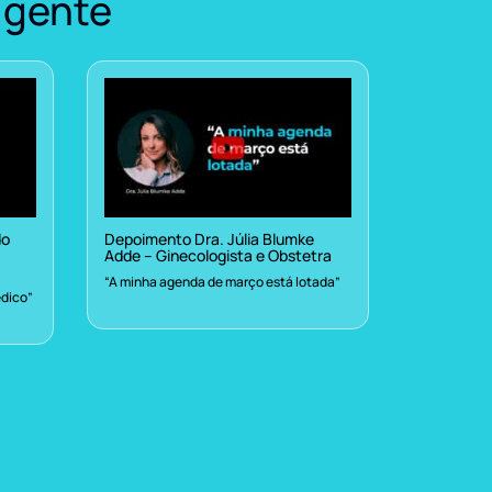
 gente
do
Depoimento Dra. Júlia Blumke
Adde – Ginecologista e Obstetra
“A minha agenda de março está lotada”
dico”