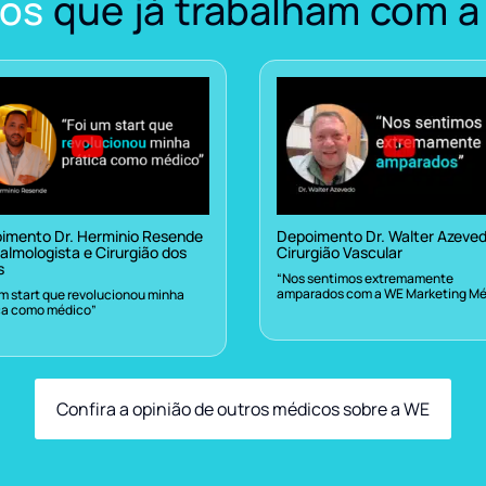
os
que já trabalham com a
imento Dr. Herminio Resende
Depoimento Dr. Walter Azeve
almologista e Cirurgião dos
Cirurgião Vascular
s
“Nos sentimos extremamente
amparados com a WE Marketing Mé
um start que revolucionou minha
ca como médico”
Confira a opinião de outros médicos sobre a WE