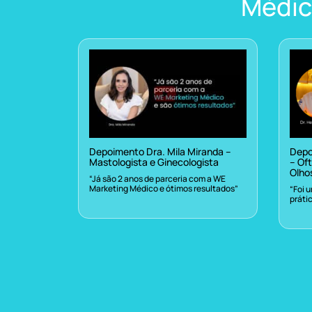
Médic
Depoimento Dra. Mila Miranda –
Depo
Mastologista e Ginecologista
– Oft
Olho
“Já são 2 anos de parceria com a WE
Marketing Médico e ótimos resultados”
“Foi 
práti