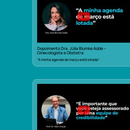
Depoimento Dra. Júlia Blumke Adde –
Ginecologista e Obstetra
“A minha agenda de março está lotada”