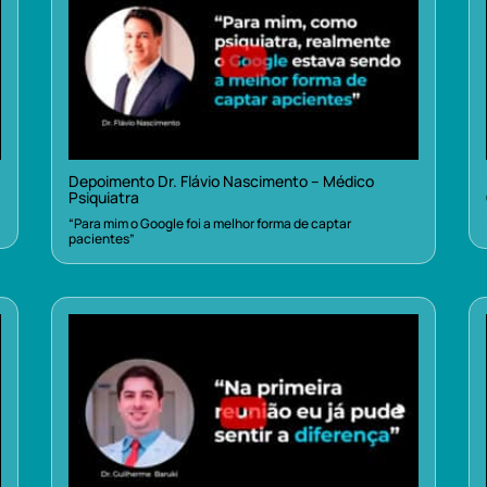
Depoimento Dr. Flávio Nascimento – Médico
Psiquiatra
“Para mim o Google foi a melhor forma de captar
pacientes”