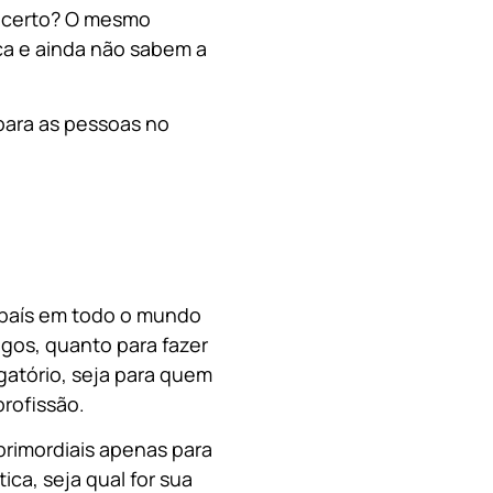
, certo? O mesmo
a e ainda não sabem a
para as pessoas no
o país em todo o mundo
migos, quanto para fazer
gatório, seja para quem
rofissão.
primordiais apenas para
ica, s
eja qual for sua