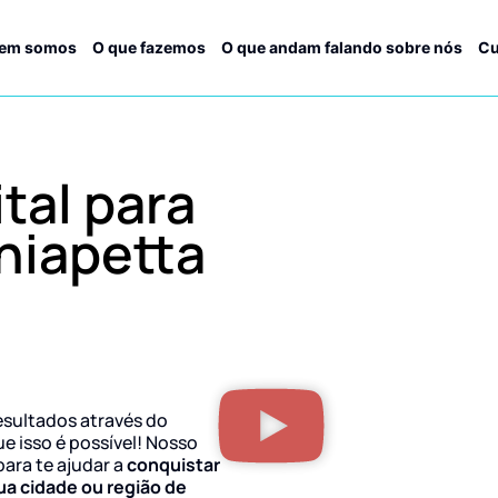
em somos
O que fazemos
O que andam falando sobre nós
Cu
tal para
hiapetta
esultados através do
ue isso é possível! Nosso
para te ajudar a
conquistar
ua cidade ou região de