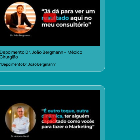
Depoimento Dr. João Bergmann – Médico
Cirurgião
“Depoimento Dr. João Bergmann”