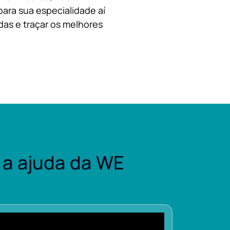
para sua especialidade aí
das e traçar os melhores
a ajuda da WE