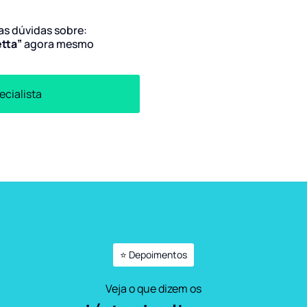
uas dúvidas sobre:
etta”
agora mesmo
ecialista
⭐ Depoimentos
Veja o que dizem os