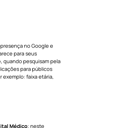
a presença no Google e
arece para seus
le, quando pesquisam pela
licações para públicos
 exemplo: faixa etária,
ital Médico
; neste