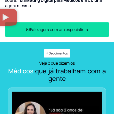
sobre:
“Marketing Digital para Médicos em Coluna”
agora mesmo
Fale agora com um especialista
⭐ Depoimentos
Veja o que dizem os
Médicos
que já trabalham com a
gente