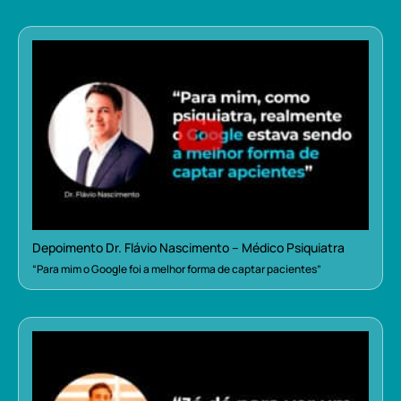
Depoimento Dr. Flávio Nascimento – Médico Psiquiatra
“Para mim o Google foi a melhor forma de captar pacientes”