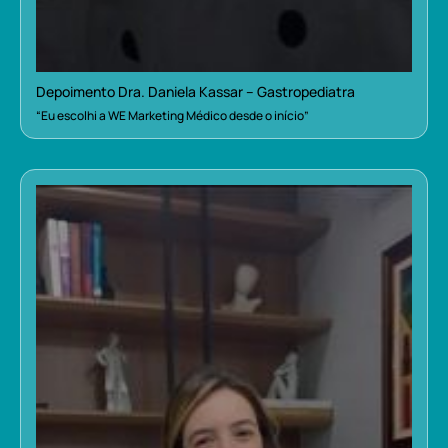
Depoimento Dra. Daniela Kassar – Gastropediatra
“Eu escolhi a WE Marketing Médico desde o início”