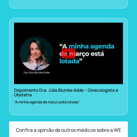
Depoimento Dra. Júlia Blumke Adde – Ginecologista e
Obstetra
“A minha agenda de março está lotada”
Confira a opinião de outros médicos sobre a WE