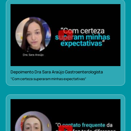
Depoimento Dra Sara Araújo Gastroenterologista
“Com certeza superaram minhas expectativas”