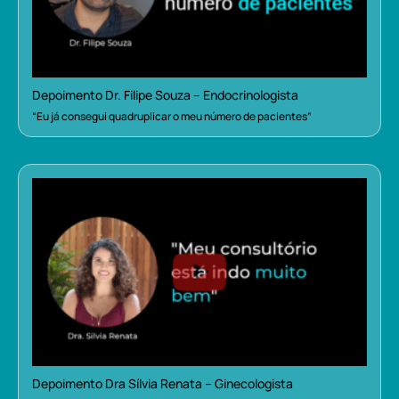
Depoimento Dr. Filipe Souza – Endocrinologista
“Eu já consegui quadruplicar o meu número de pacientes”
Depoimento Dra Sílvia Renata – Ginecologista