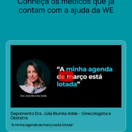
Conheça os médicos que já
contam com a ajuda da WE
Depoimento Dra. Júlia Blumke Adde – Ginecologista e
Obstetra
“A minha agenda de março está lotada”