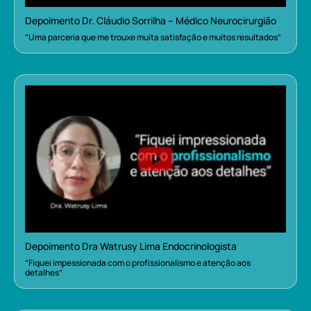
Depoimento Dr. Cláudio Sorrilha – Médico Neurocirurgião
“Uma parceria que me trouxe muita satisfação e muitos resultados”
Depoimento Dra Watrusy Lima Endocrinologista
“Fiquei impessionada com o profissionalismo e atenção aos
detalhes”