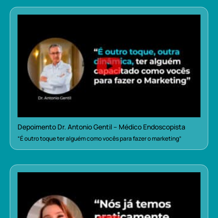
Depoimento Dr. Antonio Gentil – Médico Endoscopista
“É outro toque ter alguém como vocês para fazer o marketing”