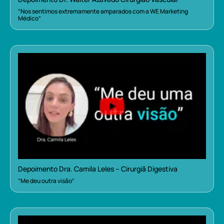
“Nos sentimos extremamente amparados com a WE Marketing
Médico”
Depoimento Dra. Camila Leles – Cirurgiã Digestiva
“Me deu outra visão”