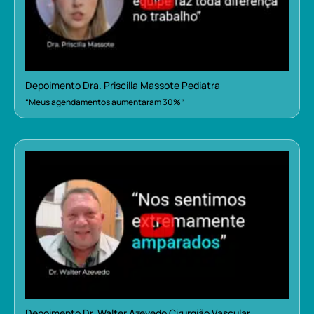
Depoimento Dra. Priscilla Massote Pediatra
“Meus agendamentos aumentaram 30%”
Depoimento Dr. Walter Azevedo Cirurgião Vascular