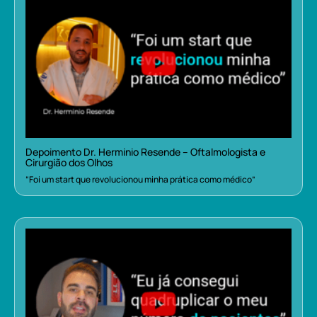
Depoimento Dr. Herminio Resende – Oftalmologista e
Cirurgião dos Olhos
“Foi um start que revolucionou minha prática como médico”