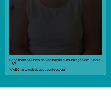
Depoimento Clínica de Vacinação e imunização em Jundiaí
– SP
“A WE é muito mais do que a gente espera”