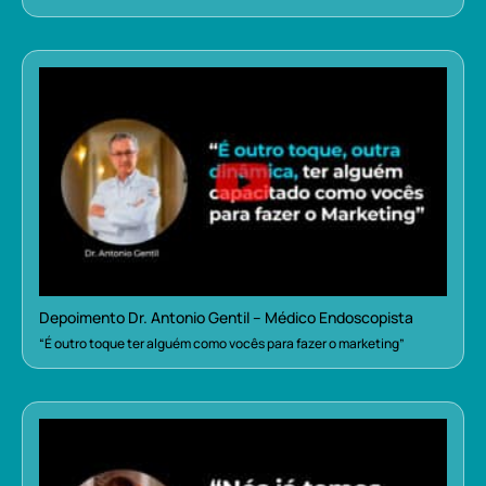
Depoimento Dr. Antonio Gentil – Médico Endoscopista
“É outro toque ter alguém como vocês para fazer o marketing”