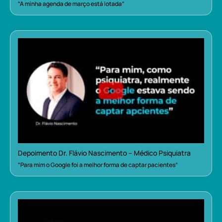
“A minha agenda de março está lotada”
Depoimento Dr. Flávio Nascimento – Médico Psiquiatra
“Para mim o Google foi a melhor forma de captar pacientes”