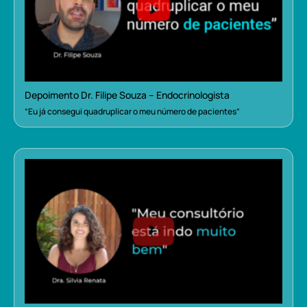
Depoimento Dr. Filipe Souza – Endocrinologista
“Eu já consegui quadruplicar o meu número de pacientes”