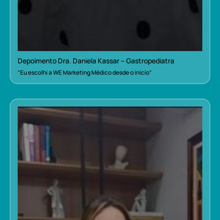
Depoimento Dra. Daniela Kassar – Gastropediatra
“Eu escolhi a WE Marketing Médico desde o início”