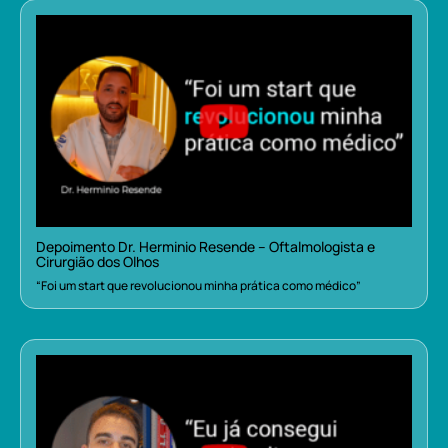
Depoimento Dr. Herminio Resende – Oftalmologista e
Cirurgião dos Olhos
“Foi um start que revolucionou minha prática como médico”