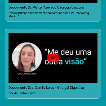
Depoimento Dr. Walter Azevedo Cirurgião Vascular
“Nos sentimos extremamente amparados com a WE Marketing
Médico”
Depoimento Dra. Camila Leles – Cirurgiã Digestiva
“Me deu outra visão”