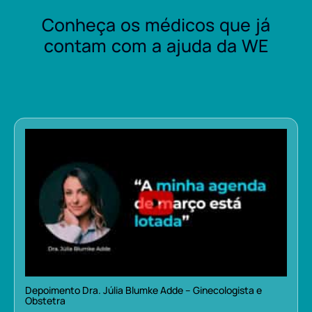
Conheça os médicos que já
contam com a ajuda da WE
Depoimento Dra. Júlia Blumke Adde – Ginecologista e
Obstetra