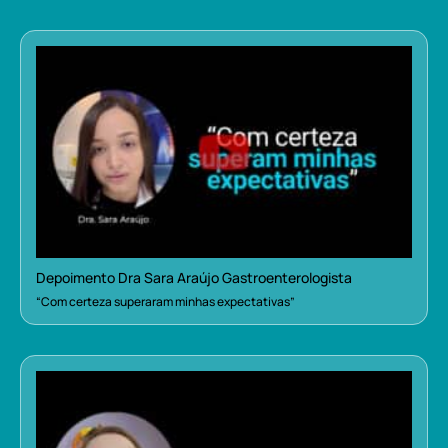
Depoimento Dra Sara Araújo Gastroenterologista
“Com certeza superaram minhas expectativas”