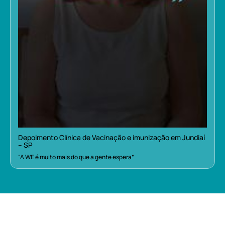
Depoimento Clínica de Vacinação e imunização em Jundiaí
– SP
“A WE é muito mais do que a gente espera”