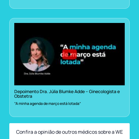
Depoimento Dra. Júlia Blumke Adde – Ginecologista e
Obstetra
“A minha agenda de março está lotada”
Confira a opinião de outros médicos sobre a WE