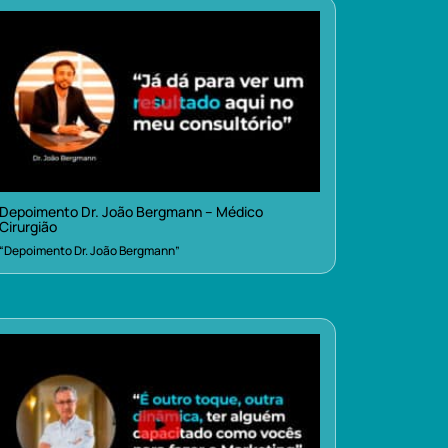
Depoimento Dr. João Bergmann – Médico
Cirurgião
“Depoimento Dr. João Bergmann”