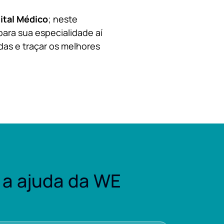
ital Médico
; neste
para sua especialidade aí
das e traçar os melhores
a ajuda da WE