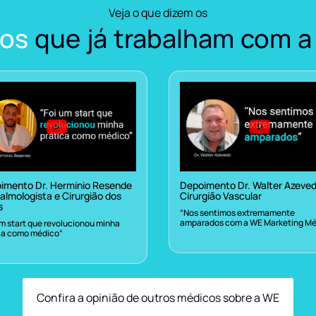
Veja o que dizem os
os
que já trabalham com a
imento Dr. Herminio Resende
Depoimento Dr. Walter Azeve
almologista e Cirurgião dos
Cirurgião Vascular
s
“Nos sentimos extremamente
amparados com a WE Marketing Mé
um start que revolucionou minha
ca como médico”
Confira a opinião de outros médicos sobre a WE