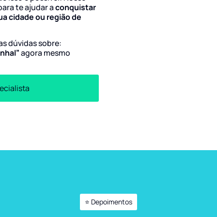
para te ajudar a
conquistar
ua cidade ou região de
uas dúvidas sobre:
onhal”
agora mesmo
ecialista
⭐ Depoimentos