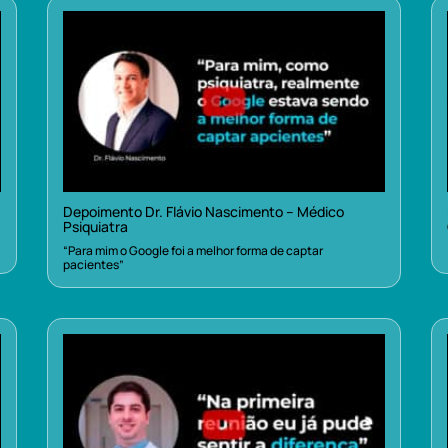
Depoimento Dr. Flávio Nascimento – Médico
Psiquiatra
“Para mim o Google foi a melhor forma de captar
pacientes”