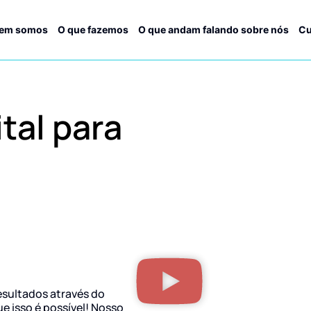
em somos
O que fazemos
O que andam falando sobre nós
Cu
tal para
esultados através do
ue isso é possível! Nosso