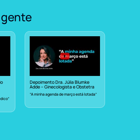
 gente
do
Depoimento Dra. Júlia Blumke
Adde – Ginecologista e Obstetra
“A minha agenda de março está lotada”
dico”