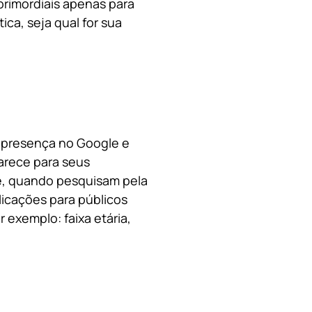
primordiais apenas para
ica, s
eja qual for sua
a presença no Google e
arece para seus
le, quando pesquisam pela
licações para públicos
 exemplo: faixa etária,