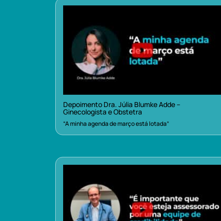
Depoimento Dra. Júlia Blumke Adde –
Ginecologista e Obstetra
“A minha agenda de março está lotada”