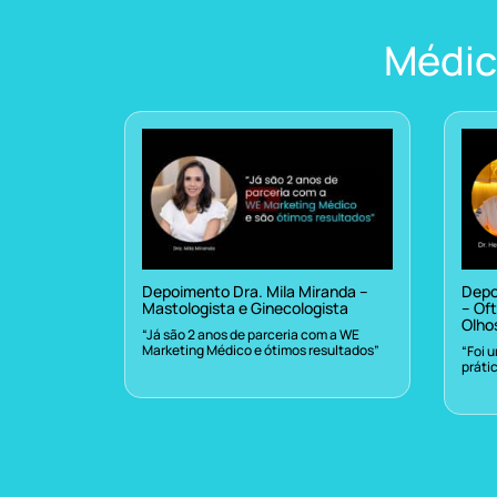
Médic
Depoimento Dra. Mila Miranda –
Depo
Mastologista e Ginecologista
– Oft
Olho
“Já são 2 anos de parceria com a WE
Marketing Médico e ótimos resultados”
“Foi 
práti