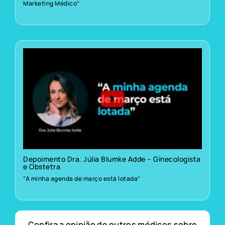
Marketing Médico”
Depoimento Dra. Júlia Blumke Adde – Ginecologista
e Obstetra
“A minha agenda de março está lotada”
Confira a opinião de outros médicos sobre