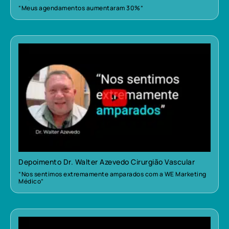
“Meus agendamentos aumentaram 30%”
Depoimento Dr. Walter Azevedo Cirurgião Vascular
“Nos sentimos extremamente amparados com a WE Marketing
Médico”