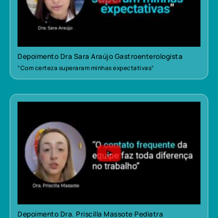
Depoimento Dra Sara Araújo Gastroenterologista
“Com certeza superaram minhas expectativas”
Depoimento Dra. Priscilla Massote Pediatra