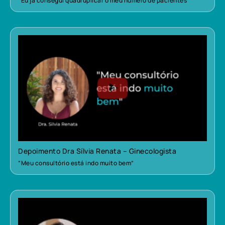
“Eu já consegui quadruplicar o meu número de pacientes”
Depoimento Dra Sílvia Renata – Ginecologista
“Meu consultório está indo muito bem”