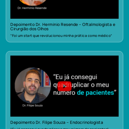
Depoimento Dr. Herminio Resende – Oftalmologista e
Cirurgião dos Olhos
“Foi um start que revolucionou minha prática como médico”
Depoimento Dr. Filipe Souza – Endocrinologista