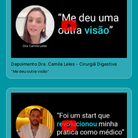
Depoimento Dra. Camila Leles – Cirurgiã Digestiva
“Me deu outra visão”