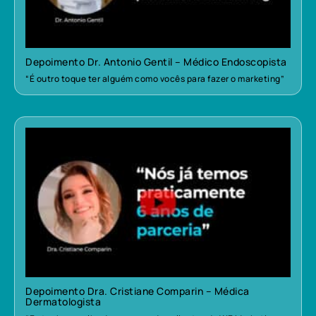
Depoimento Dr. Antonio Gentil – Médico Endoscopista
“É outro toque ter alguém como vocês para fazer o marketing”
Depoimento Dra. Cristiane Comparin – Médica
Dermatologista