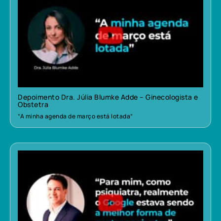
Depoimento Dra. Júlia Blumke Adde – Ginecologista e
Obstetra
“A minha agenda de março está lotada”