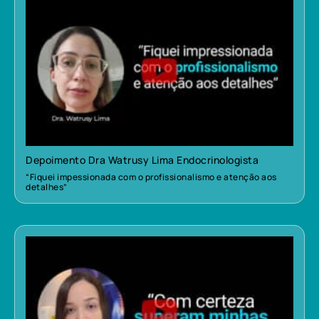
Depoimento Dra Watrusy Lima Endocrinologista
“Fiquei impessionada com o profissionalismo e atenção aos
detalhes”