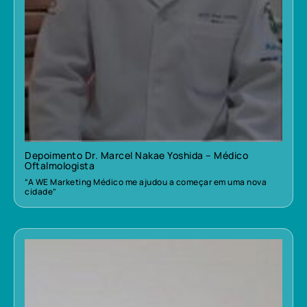
Depoimento Dr. Marcel Nakae Yoshida – Médico
Oftalmologista
“A WE Marketing Médico me ajudou a começar em uma nova
cidade”