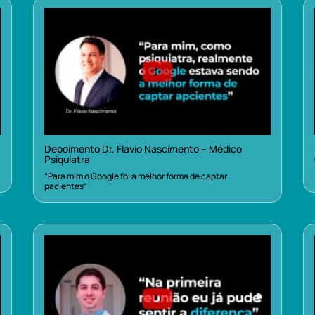
Depoimento Dr. Flávio Nascimento – Médico
Psiquiatra
“Para mim o Google foi a melhor forma de captar
pacientes”