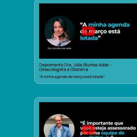
Depoimento Dra. Júlia Blumke Adde –
Ginecologista e Obstetra
“A minha agenda de março está lotada”