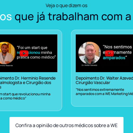
Veja o que dizem os
os
que já trabalham com a
imento Dr. Herminio Resende
Depoimento Dr. Walter Azeve
almologista e Cirurgião dos
Cirurgião Vascular
s
“Nos sentimos extremamente
amparados com a WE Marketing Mé
um start que revolucionou minha
ca como médico”
Confira a opinião de outros médicos sobre a WE