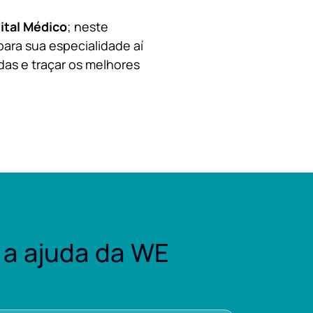
ital Médico
; neste
para sua especialidade aí
das e traçar os melhores
a ajuda da WE