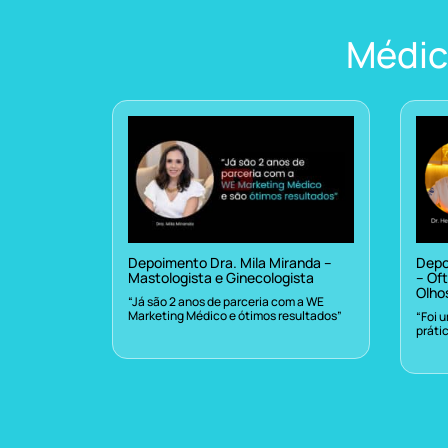
Médic
Depoimento Dra. Mila Miranda –
Depo
Mastologista e Ginecologista
– Oft
Olho
“Já são 2 anos de parceria com a WE
Marketing Médico e ótimos resultados”
“Foi 
práti