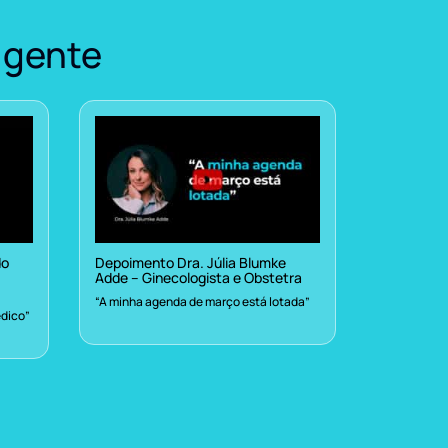
 gente
do
Depoimento Dra. Júlia Blumke
Adde – Ginecologista e Obstetra
“A minha agenda de março está lotada”
dico”