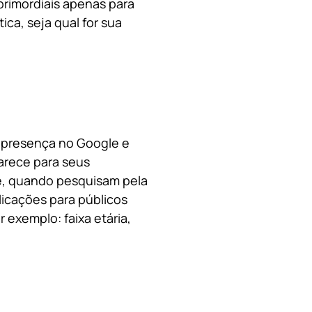
primordiais apenas para
ica, s
eja qual for sua
a presença no Google e
arece para seus
le, quando pesquisam pela
licações para públicos
 exemplo: faixa etária,