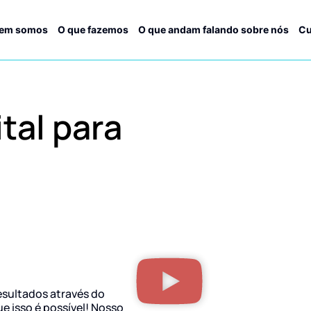
em somos
O que fazemos
O que andam falando sobre nós
Cu
tal para
esultados através do
ue isso é possível! Nosso