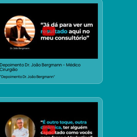
Depoimento Dr. João Bergmann – Médico
Cirurgião
“Depoimento Dr. João Bergmann”