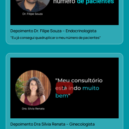
Depoimento Dr. Filipe Souza – Endocrinologista
“Eu já consegui quadruplicar o meu número de pacientes”
Depoimento Dra Sílvia Renata – Ginecologista