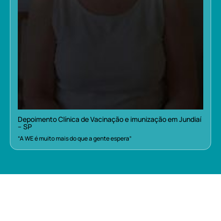
Depoimento Clínica de Vacinação e imunização em Jundiaí
– SP
“A WE é muito mais do que a gente espera”