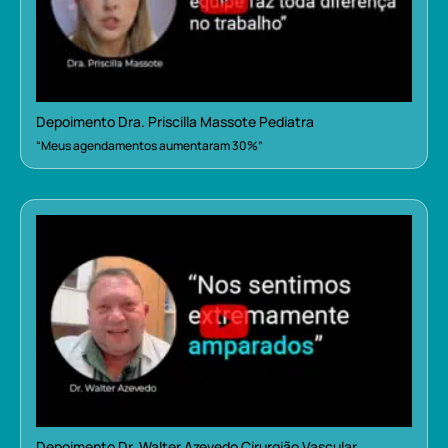
Depoimento Dra. Priscilla Massote Pediatra
“Meus agendamentos aumentaram 30%”
Depoimento Dr. Walter Azevedo Cirurgião Vascular