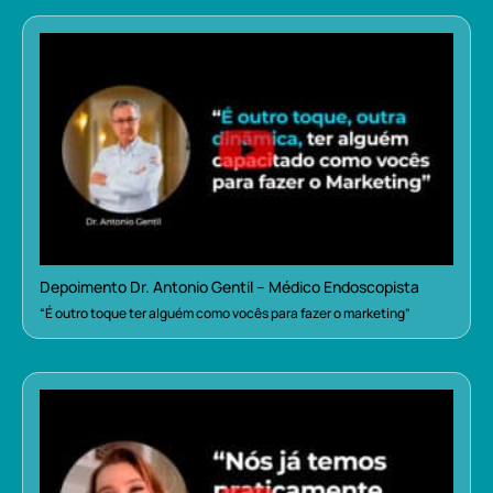
Depoimento Dr. Antonio Gentil – Médico Endoscopista
“É outro toque ter alguém como vocês para fazer o marketing”