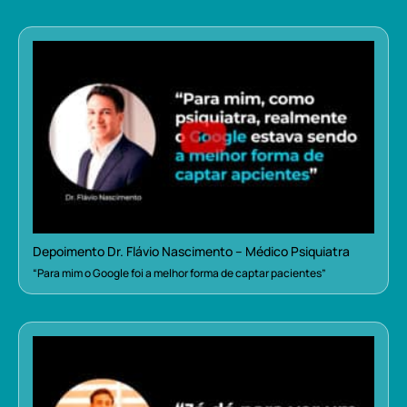
Depoimento Dr. Flávio Nascimento – Médico Psiquiatra
“Para mim o Google foi a melhor forma de captar pacientes”