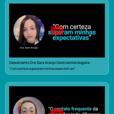
Depoimento Dra Sara Araújo Gastroenterologista
“Com certeza superaram minhas expectativas”