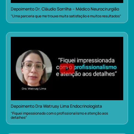
Depoimento Dr. Cláudio Sorrilha – Médico Neurocirurgião
“Uma parceria que me trouxe muita satisfação e muitos resultados”
Depoimento Dra Watrusy Lima Endocrinologista
“Fiquei impessionada com o profissionalismo e atenção aos
detalhes”