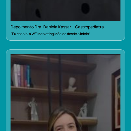
Depoimento Dra. Daniela Kassar – Gastropediatra
“Eu escolhi a WE Marketing Médico desde o início”