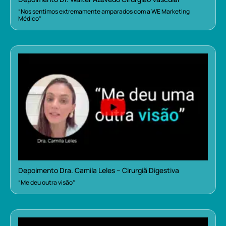
“Nos sentimos extremamente amparados com a WE Marketing
Médico”
Depoimento Dra. Camila Leles – Cirurgiã Digestiva
“Me deu outra visão”