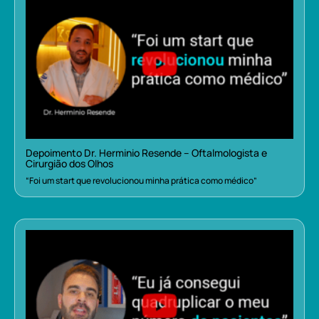
Depoimento Dr. Herminio Resende – Oftalmologista e
Cirurgião dos Olhos
“Foi um start que revolucionou minha prática como médico”