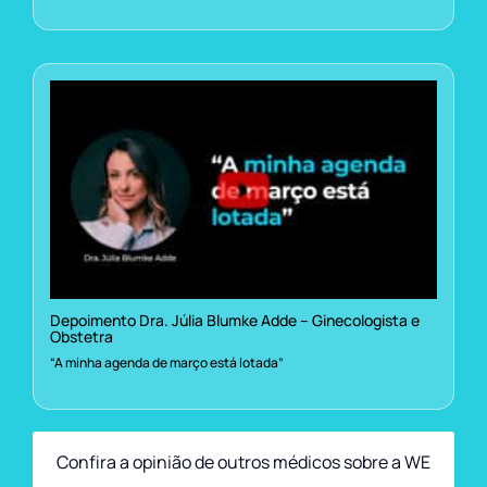
Depoimento Dra. Júlia Blumke Adde – Ginecologista e
Obstetra
“A minha agenda de março está lotada”
Confira a opinião de outros médicos sobre a WE